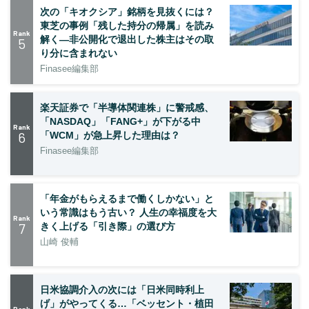
次の「キオクシア」銘柄を見抜くには？
東芝の事例「残した持分の帰属」を読み
Rank
解く—非公開化で退出した株主はその取
5
り分に含まれない
Finasee編集部
楽天証券で「半導体関連株」に警戒感、
「NASDAQ」「FANG+」が下がる中
Rank
6
「WCM」が急上昇した理由は？
Finasee編集部
「年金がもらえるまで働くしかない」と
いう常識はもう古い？ 人生の幸福度を大
Rank
7
きく上げる「引き際」の選び方
山崎 俊輔
日米協調介入の次には「日米同時利上
げ」がやってくる…「ベッセント・植田
Rank