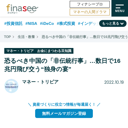
フィナシープロ
マネーの人間ドラマ
#投資信託
#NISA
#iDeCo
#株式投資
#インデックスファンド
もっと見る
#相談事例
#相続・贈与
#FP
#新NISA
#積立投資
#30代
TOP
生活・教養
恐るべき中国の「非伝統行事」…数日で16兆円飛び交う
#ランキング
#日本株
#公的年金
#40代
#トレンド
マネー・トリビア お金にまつわる豆知識
#フィナンシャル・ウェルビーイング
#企業型DC
#退職金
#50代
恐るべき中国の「非伝統行事」…数日で16
#老後
兆円飛び交う“独身の宴”
#データ・調査
#金融用語解説
#話題の企業
#国内株式型
2022.10.19
マネー・トリビア
＼ 資産づくりに役立つ情報が毎週届く！ ／
無料メールマガジン登録