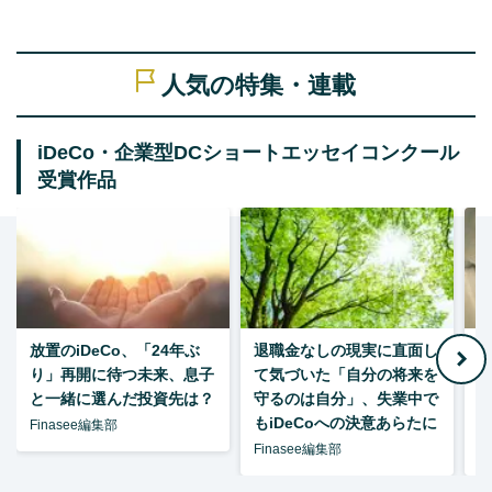
人気の特集・連載
iDeCo・企業型DCショートエッセイコンクール
受賞作品
放置のiDeCo、「24年ぶ
退職金なしの現実に直面し
り」再開に待つ未来、息子
て気づいた「自分の将来を
と一緒に選んだ投資先は？
守るのは自分」、失業中で
た
もiDeCoへの決意あらたに
Finasee編集部
Finasee編集部
F