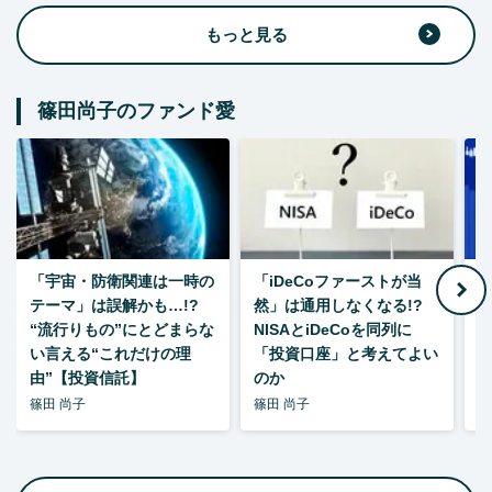
もっと見る
篠田尚子のファンド愛
「宇宙・防衛関連は一時の
「iDeCoファーストが当
【
テーマ」は誤解かも…!?
然」は通用しなくなる!?
“流行りもの”にとどまらな
NISAとiDeCoを同列に
い言える“これだけの理
「投資口座」と考えてよい
由”【投資信託】
のか
篠田 尚子
篠田 尚子
篠