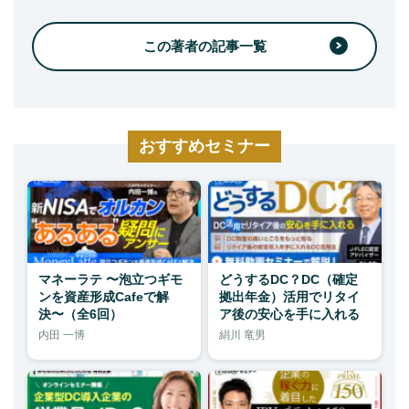
この著者の記事一覧
おすすめセミナー
マネーラテ 〜泡立つギモ
どうするDC？DC（確定
ンを資産形成Cafeで解
拠出年金）活用でリタイ
決〜（全6回）
ア後の安心を手に入れる
内田 一博
絹川 竜男