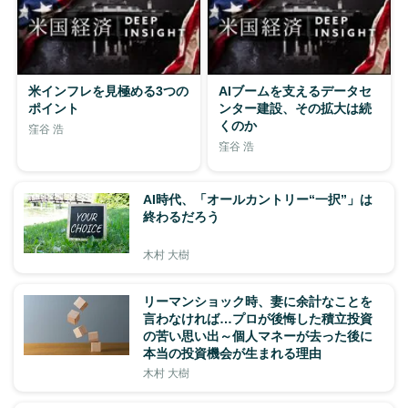
米インフレを見極める3つの
AIブームを支えるデータセ
ポイント
ンター建設、その拡大は続
くのか
窪谷 浩
窪谷 浩
AI時代、「オールカントリー“一択”」は
終わるだろう
木村 大樹
リーマンショック時、妻に余計なことを
言わなければ…プロが後悔した積立投資
の苦い思い出～個人マネーが去った後に
本当の投資機会が生まれる理由
木村 大樹