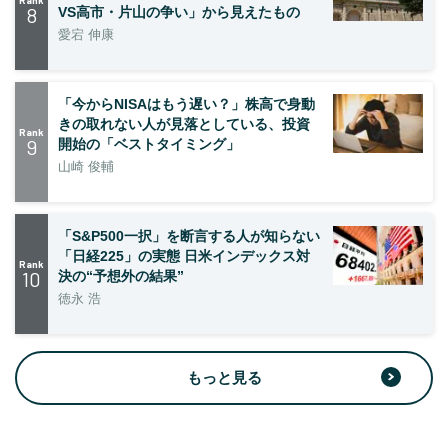
8
VS高市・片山の争い」から見えたもの
愛宕 伸康
「今からNISAはもう遅い？」株高で身動
きの取れない人が見落としている、投資
Rank
9
開始の「ベストタイミング」
山崎 俊輔
「S&P500一択」を断言する人が知らない
「日経225」の実態 日米インデックス対
Rank
10
決の“予想外の結果”
徳永 浩
もっと見る