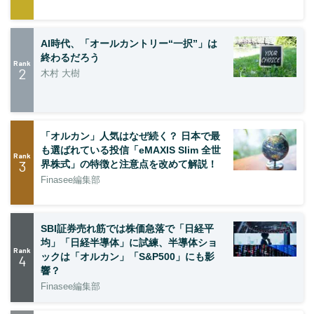
AI時代、「オールカントリー“一択”」は
終わるだろう
Rank
2
木村 大樹
「オルカン」人気はなぜ続く？ 日本で最
も選ばれている投信「eMAXIS Slim 全世
Rank
3
界株式」の特徴と注意点を改めて解説！
Finasee編集部
SBI証券売れ筋では株価急落で「日経平
均」「日経半導体」に試練、半導体ショ
Rank
ックは「オルカン」「S&P500」にも影
4
響？
Finasee編集部