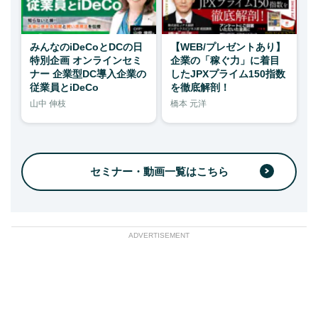
みんなのiDeCoとDCの日
【WEB/プレゼントあり】
特別企画 オンラインセミ
企業の「稼ぐ力」に着目
ナー 企業型DC導入企業の
したJPXプライム150指数
従業員とiDeCo
を徹底解剖！
山中 伸枝
橋本 元洋
セミナー・動画一覧はこちら
ADVERTISEMENT