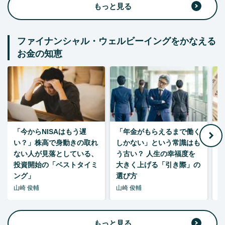
もっと見る
ファイナンシャル・ウェルビーイングをかなえる
お金の知恵
「今からNISAはもう遅
「年金がもらえるまで働く
老
い？」株高で身動きの取れ
しかない」という常識はも
ない人が見落としている、
う古い？ 人生の幸福度を
投資開始の「ベストタイミ
大きく上げる「引き際」の
ング」
選び方
山崎 俊輔
山崎 俊輔
山
もっと見る