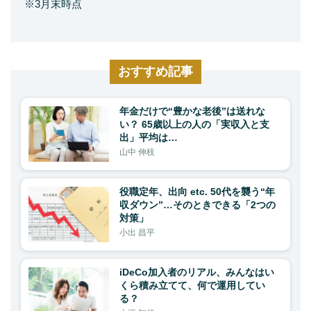
※3月末時点
おすすめ記事
年金だけで“豊かな老後”は送れな
い？ 65歳以上の人の「実収入と支
出」平均は…
山中 伸枝
役職定年、出向 etc. 50代を襲う“年
収ダウン”…そのときできる「2つの
対策」
小出 昌平
iDeCo加入者のリアル、みんなはい
くら積み立てて、何で運用してい
る？