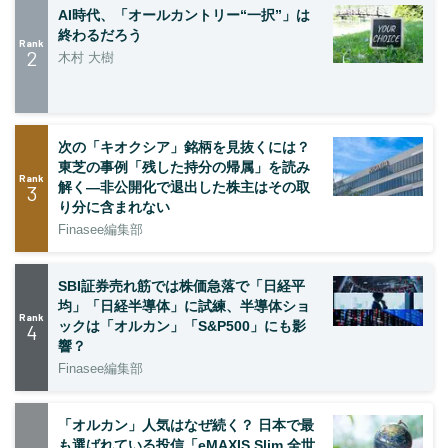
AI時代、「オールカントリー“一択”」は
終わるだろう
Rank
2
木村 大樹
次の「キオクシア」銘柄を見抜くには？
東芝の事例「残した持分の帰属」を読み
Rank
解く—非公開化で退出した株主はその取
3
り分に含まれない
Finasee編集部
SBI証券売れ筋では株価急落で「日経平
均」「日経半導体」に試練、半導体ショ
Rank
ックは「オルカン」「S&P500」にも影
4
響？
Finasee編集部
「オルカン」人気はなぜ続く？ 日本で最
も選ばれている投信「eMAXIS Slim 全世