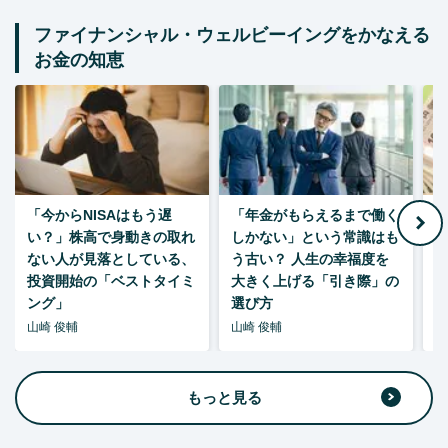
ファイナンシャル・ウェルビーイングをかなえる
お金の知恵
「今からNISAはもう遅
「年金がもらえるまで働く
老
い？」株高で身動きの取れ
しかない」という常識はも
ない人が見落としている、
う古い？ 人生の幸福度を
投資開始の「ベストタイミ
大きく上げる「引き際」の
ング」
選び方
山崎 俊輔
山崎 俊輔
山
もっと見る