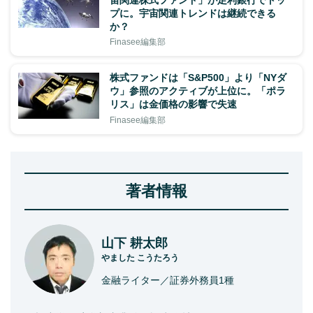
宙関連株式ファンド」が足利銀行でトッ
プに。宇宙関連トレンドは継続できる
か？
Finasee編集部
株式ファンドは「S&P500」より「NYダ
ウ」参照のアクティブが上位に。「ポラ
リス」は金価格の影響で失速
Finasee編集部
著者情報
山下 耕太郎
やました こうたろう
金融ライター／証券外務員1種