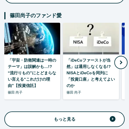
篠田尚子のファンド愛
「宇宙・防衛関連は一時の
「iDeCoファーストが当
【
テーマ」は誤解かも…!?
然」は通用しなくなる!?
“流行りもの”にとどまらな
NISAとiDeCoを同列に
い言える“これだけの理
「投資口座」と考えてよい
由”【投資信託】
のか
篠田 尚子
篠田 尚子
篠
もっと見る