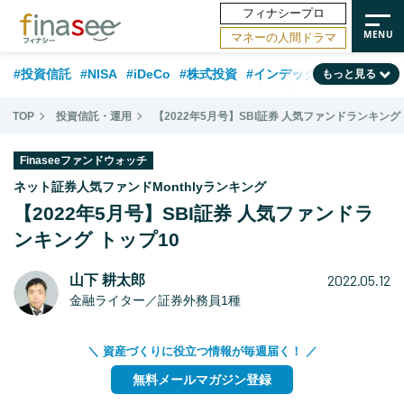
フィナシープロ
マネーの人間ドラマ
#投資信託
#NISA
#iDeCo
#株式投資
#インデックスファンド
もっと見る
#相談事例
#相続・贈与
#FP
#新NISA
#積立投資
#30代
TOP
投資信託・運用
【2022年5月号】SBI証券 人気ファンドランキング 
#ランキング
#日本株
#公的年金
#40代
#トレンド
Finaseeファンドウォッチ
#フィナンシャル・ウェルビーイング
#企業型DC
#退職金
#50代
ネット証券人気ファンドMonthlyランキング
【2022年5月号】SBI証券 人気ファンドラ
#老後
#データ・調査
#金融用語解説
#話題の企業
#国内株式型
ンキング トップ10
2022.05.12
山下 耕太郎
金融ライター／証券外務員1種
＼ 資産づくりに役立つ情報が毎週届く！ ／
無料メールマガジン登録