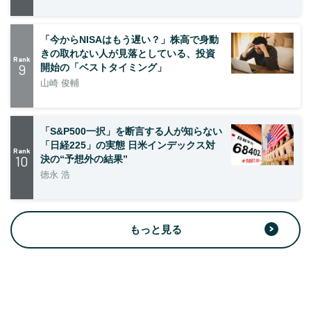
「今からNISAはもう遅い？」株高で身動
きの取れない人が見落としている、投資
Rank
9
開始の「ベストタイミング」
山崎 俊輔
「S&P500一択」を断言する人が知らない
「日経225」の実態 日米インデックス対
Rank
10
決の“予想外の結果”
徳永 浩
もっと見る