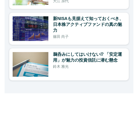
大江 加代
新NISAも見据えて知っておくべき、
日本株アクティブファンドの真の魅
力
篠田 尚子
鵜呑みにしてはいけない⁉ 「安定運
用」が魅力の投資信託に潜む懸念
鈴木 雅光