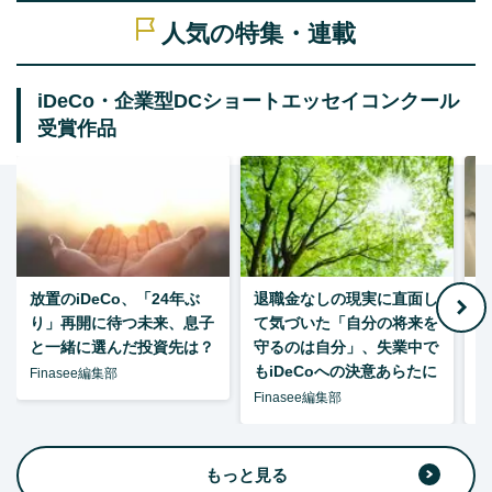
人気の特集・連載
iDeCo・企業型DCショートエッセイコンクール
受賞作品
放置のiDeCo、「24年ぶ
退職金なしの現実に直面し
り」再開に待つ未来、息子
て気づいた「自分の将来を
と一緒に選んだ投資先は？
守るのは自分」、失業中で
た
もiDeCoへの決意あらたに
Finasee編集部
Finasee編集部
F
もっと見る