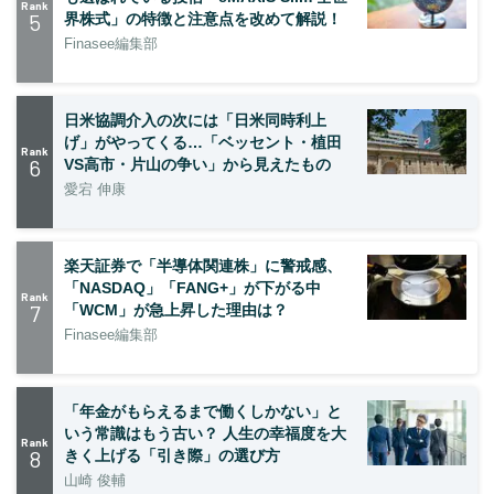
Rank
5
界株式」の特徴と注意点を改めて解説！
Finasee編集部
日米協調介入の次には「日米同時利上
げ」がやってくる…「ベッセント・植田
Rank
6
VS高市・片山の争い」から見えたもの
愛宕 伸康
楽天証券で「半導体関連株」に警戒感、
「NASDAQ」「FANG+」が下がる中
Rank
7
「WCM」が急上昇した理由は？
Finasee編集部
「年金がもらえるまで働くしかない」と
いう常識はもう古い？ 人生の幸福度を大
Rank
8
きく上げる「引き際」の選び方
山崎 俊輔