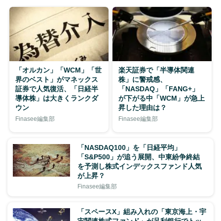
「オルカン」「WCM」「世
楽天証券で「半導体関連
界のベスト」がマネックス
株」に警戒感、
証券で人気復活、「日経半
「NASDAQ」「FANG+」
導体株」は大きくランクダ
が下がる中「WCM」が急上
ウン
昇した理由は？
Finasee編集部
Finasee編集部
「NASDAQ100」を「日経平均」
「S&P500」が追う展開、中東紛争終結
を予測し株式インデックスファンド人気
が上昇？
Finasee編集部
「スペースX」組み入れの「東京海上・宇