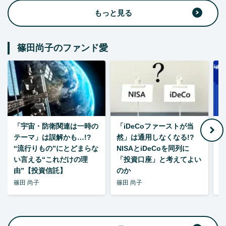
もっと見る
篠田尚子のファンド愛
「宇宙・防衛関連は一時の
「iDeCoファーストが当
【
テーマ」は誤解かも…!?
然」は通用しなくなる!?
“流行りもの”にとどまらな
NISAとiDeCoを同列に
い言える“これだけの理
「投資口座」と考えてよい
由”【投資信託】
のか
篠田 尚子
篠田 尚子
篠