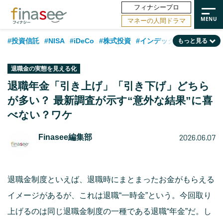
フィナシープロ
マネーの人間ドラマ
#投資信託
#NISA
#iDeCo
#株式投資
#インデックスファンド
もっと見る
#相談事例
#相続・贈与
#FP
#新NISA
#ランキング
#トレンド
退職金の実態を見える化
#日本株
#公的年金
#30代
#40代
#50代
#金融用語解説
退職年金「引き上げ」「引き下げ」どちら
が多い？ 最新調査が示す“意外な結果”に喜
#資産運用業界
#老後
#海外事情
#積立投資
べない？ワケ
#フィナンシャル・ウェルビーイング
#データ・調査
#国内株式型
2026.06.07
Finasee編集部
#60代
退職金制度といえば、退職時にまとまったお金がもらえる
イメージがあるが、これは退職“一時金”という。今回取り
上げるのは同じ退職金制度の一種である退職“年金”だ。し