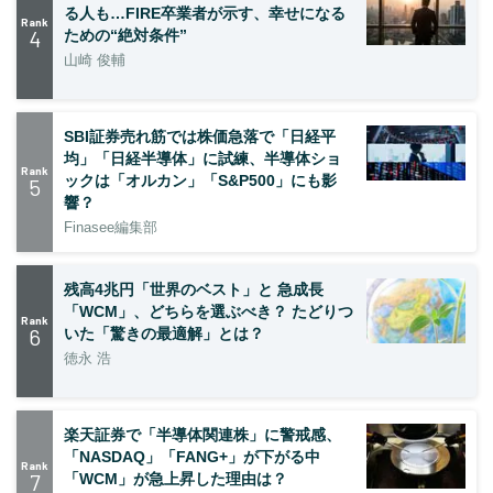
る人も…FIRE卒業者が示す、幸せになる
Rank
4
ための“絶対条件”
山崎 俊輔
SBI証券売れ筋では株価急落で「日経平
均」「日経半導体」に試練、半導体ショ
Rank
ックは「オルカン」「S&P500」にも影
5
響？
Finasee編集部
残高4兆円「世界のベスト」と 急成長
「WCM」、どちらを選ぶべき？ たどりつ
Rank
6
いた「驚きの最適解」とは？
徳永 浩
楽天証券で「半導体関連株」に警戒感、
「NASDAQ」「FANG+」が下がる中
Rank
7
「WCM」が急上昇した理由は？