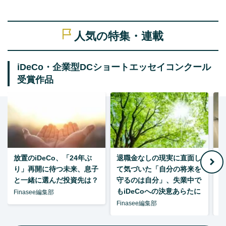
人気の特集・連載
iDeCo・企業型DCショートエッセイコンクール
受賞作品
放置のiDeCo、「24年ぶ
退職金なしの現実に直面し
り」再開に待つ未来、息子
て気づいた「自分の将来を
と一緒に選んだ投資先は？
守るのは自分」、失業中で
た
もiDeCoへの決意あらたに
Finasee編集部
Finasee編集部
F