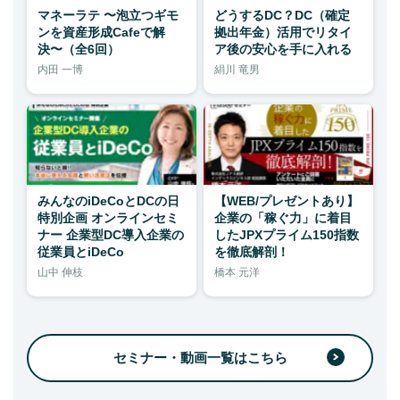
マネーラテ 〜泡立つギモ
どうするDC？DC（確定
ンを資産形成Cafeで解
拠出年金）活用でリタイ
決〜（全6回）
ア後の安心を手に入れる
内田 一博
絹川 竜男
みんなのiDeCoとDCの日
【WEB/プレゼントあり】
特別企画 オンラインセミ
企業の「稼ぐ力」に着目
ナー 企業型DC導入企業の
したJPXプライム150指数
従業員とiDeCo
を徹底解剖！
山中 伸枝
橋本 元洋
セミナー・動画一覧はこちら