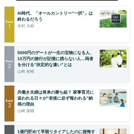
AI時代、「オールカントリー“一択”」は
終わるだろう
Rank
1
木村 大樹
5000円のデートが一生の宝物になる人、
10万円の旅行が記憶に残らない人…両者
Rank
2
を分ける“決定的な違い”とは
山崎 俊輔
共働き夫婦は将来の勝ち組？ 家事育児に
追われる日々が“老後に必ず報われる”納
Rank
3
得の理由
山崎 俊輔
1億円貯めて早期リタイアしたのに後悔す