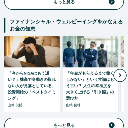
もっと見る
ファイナンシャル・ウェルビーイングをかなえる
お金の知恵
「今からNISAはもう遅
「年金がもらえるまで働く
老
い？」株高で身動きの取れ
しかない」という常識はも
ない人が見落としている、
う古い？ 人生の幸福度を
投資開始の「ベストタイミ
大きく上げる「引き際」の
ング」
選び方
山崎 俊輔
山崎 俊輔
山
もっと見る