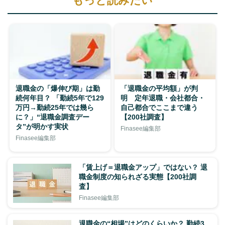
もっと読みたい
退職金の「爆伸び期」は勤
「退職金の平均額」が判
続何年目？ 「勤続5年で129
明 定年退職・会社都合・
万円→勤続25年では幾ら
自己都合でここまで違う
に？」“退職金調査デー
【200社調査】
タ”が明かす実状
Finasee編集部
Finasee編集部
「賃上げ＝退職金アップ」ではない？ 退
職金制度の知られざる実態【200社調
査】
Finasee編集部
退職金の“相場”はどのくらいか？ 勤続3