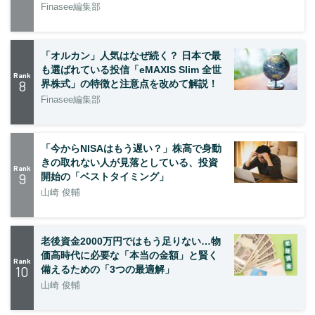
Finasee編集部
「オルカン」人気はなぜ続く？ 日本で最
も選ばれている投信「eMAXIS Slim 全世
Rank
8
界株式」の特徴と注意点を改めて解説！
Finasee編集部
「今からNISAはもう遅い？」株高で身動
きの取れない人が見落としている、投資
Rank
9
開始の「ベストタイミング」
山崎 俊輔
老後資金2000万円ではもう足りない…物
価高時代に必要な「本当の金額」と賢く
Rank
10
備えるための「3つの最適解」
山崎 俊輔