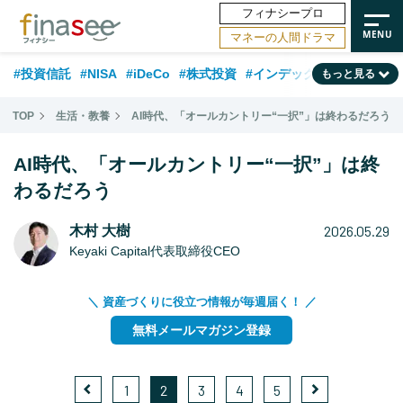
フィナシープロ
マネーの人間ドラマ
#投資信託
#NISA
#iDeCo
#株式投資
#インデックスファンド
もっと見る
#相談事例
#相続・贈与
#FP
#新NISA
#ランキング
#トレンド
TOP
生活・教養
AI時代、「オールカントリー“一択”」は終わるだろう
#日本株
#公的年金
#30代
#40代
#50代
#金融用語解説
AI時代、「オールカントリー“一択”」は終
#資産運用業界
#老後
#海外事情
#積立投資
わるだろう
#フィナンシャル・ウェルビーイング
#データ・調査
#国内株式型
2026.05.29
木村 大樹
#60代
Keyaki Capital代表取締役CEO
＼ 資産づくりに役立つ情報が毎週届く！ ／
無料メールマガジン登録
1
2
3
4
5