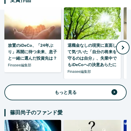
受賞作品
放置のiDeCo、「24年ぶ
退職金なしの現実に直面し
り」再開に待つ未来、息子
て気づいた「自分の将来を
と一緒に選んだ投資先は？
守るのは自分」、失業中で
た
もiDeCoへの決意あらたに
Finasee編集部
Finasee編集部
F
もっと見る
篠田尚子のファンド愛