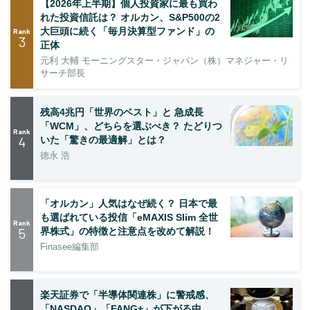
【2026年上半期】個人投資家に最も買わ
れた投資信託は？ オルカン、S&P500の2
大巨頭に続く「毎月決算型ファンド」の
Rank
3
正体
元利 大輔 モーニングスター・ジャパン（株）マネジャー・リ
サーチ部長
残高4兆円「世界のベスト」と 急成長
「WCM」、どちらを選ぶべき？ たどりつ
Rank
4
いた「驚きの最適解」とは？
徳永 浩
「オルカン」人気はなぜ続く？ 日本で最
も選ばれている投信「eMAXIS Slim 全世
Rank
5
界株式」の特徴と注意点を改めて解説！
Finasee編集部
楽天証券で「半導体関連株」に警戒感、
「NASDAQ」「FANG+」が下がる中