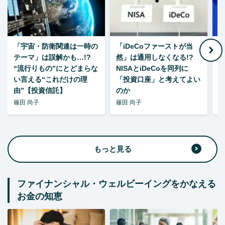
「宇宙・防衛関連は一時の
「iDeCoファーストが当
【
テーマ」は誤解かも…!?
然」は通用しなくなる!?
“流行りもの”にとどまらな
NISAとiDeCoを同列に
い言える“これだけの理
「投資口座」と考えてよい
由”【投資信託】
のか
篠田 尚子
篠田 尚子
篠
もっと見る
ファイナンシャル・ウェルビーイングをかなえる
お金の知恵