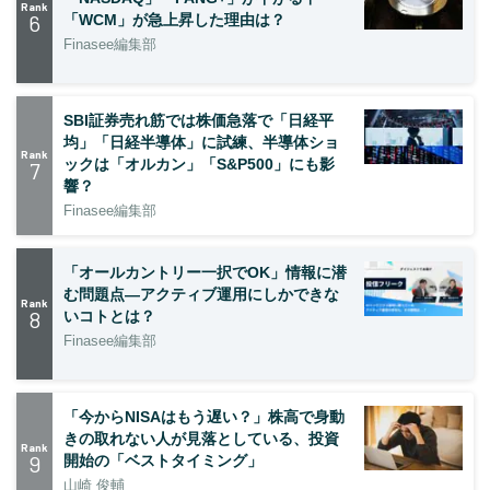
Rank
6
「WCM」が急上昇した理由は？
Finasee編集部
SBI証券売れ筋では株価急落で「日経平
均」「日経半導体」に試練、半導体ショ
Rank
ックは「オルカン」「S&P500」にも影
7
響？
Finasee編集部
「オールカントリー一択でOK」情報に潜
む問題点―アクティブ運用にしかできな
Rank
8
いコトとは？
Finasee編集部
「今からNISAはもう遅い？」株高で身動
きの取れない人が見落としている、投資
Rank
9
開始の「ベストタイミング」
山崎 俊輔