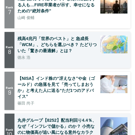
る人も…FIRE卒業者が示す、幸せになる
Rank
7
ための“絶対条件”
山崎 俊輔
残高4兆円「世界のベスト」と 急成長
「WCM」、どちらを選ぶべき？ たどりつ
Rank
8
いた「驚きの最適解」とは？
徳永 浩
【NISA】インド株の“冴えなさ”や金（ゴ
ールド）の急落を見て「売ってしまおう
Rank
か」と考えた人に送る“ただ1つのアドバ
9
イス”
篠田 尚子
丸井グループ【8252】配当利回り4.4％、
なぜ「インフレで儲かる」のか？ 小売な
Rank
のに物価高が追い風になる意外なカラク
10