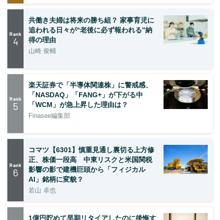
共働き夫婦は将来の勝ち組？ 家事育児に
追われる日々が“老後に必ず報われる”納
Rank
4
得の理由
山崎 俊輔
楽天証券で「半導体関連株」に警戒感、
「NASDAQ」「FANG+」が下がる中
Rank
5
「WCM」が急上昇した理由は？
Finasee編集部
コマツ【6301】慎重見通し裏切る上方修
正、株価一段高 中東リスクと米国関税
Rank
影響の影で建機巨頭から「フィジカル
6
AI」銘柄に変貌？
若山 卓也
1億円貯めて早期リタイアしたのに後悔す