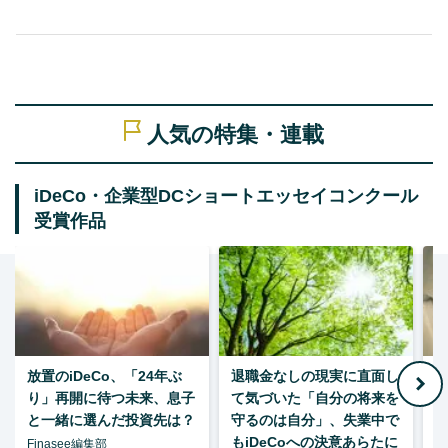
人気の特集・連載
iDeCo・企業型DCショートエッセイコンクール
受賞作品
放置のiDeCo、「24年ぶ
退職金なしの現実に直面し
り」再開に待つ未来、息子
て気づいた「自分の将来を
と一緒に選んだ投資先は？
守るのは自分」、失業中で
た
もiDeCoへの決意あらたに
Finasee編集部