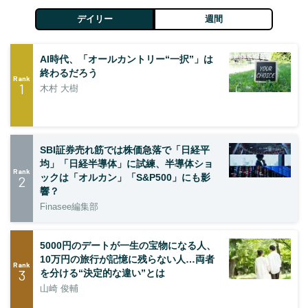
デイリー
週間
AI時代、「オールカントリー“一択”」は
終わるだろう
Rank
1
木村 大樹
SBI証券売れ筋では株価急落で「日経平
均」「日経半導体」に試練、半導体ショ
Rank
ックは「オルカン」「S&P500」にも影
2
響？
Finasee編集部
5000円のデートが一生の宝物になる人、
10万円の旅行が記憶に残らない人…両者
Rank
3
を分ける“決定的な違い”とは
山崎 俊輔