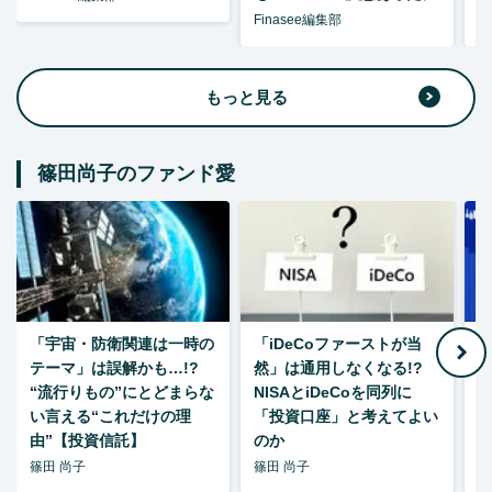
Finasee編集部
F
もっと見る
篠田尚子のファンド愛
「宇宙・防衛関連は一時の
「iDeCoファーストが当
【
テーマ」は誤解かも…!?
然」は通用しなくなる!?
“流行りもの”にとどまらな
NISAとiDeCoを同列に
い言える“これだけの理
「投資口座」と考えてよい
由”【投資信託】
のか
篠田 尚子
篠田 尚子
篠