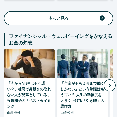
もっと見る
ファイナンシャル・ウェルビーイングをかなえる
お金の知恵
「今からNISAはもう遅
「年金がもらえるまで働く
老
い？」株高で身動きの取れ
しかない」という常識はも
ない人が見落としている、
う古い？ 人生の幸福度を
投資開始の「ベストタイミ
大きく上げる「引き際」の
ング」
選び方
山崎 俊輔
山崎 俊輔
山