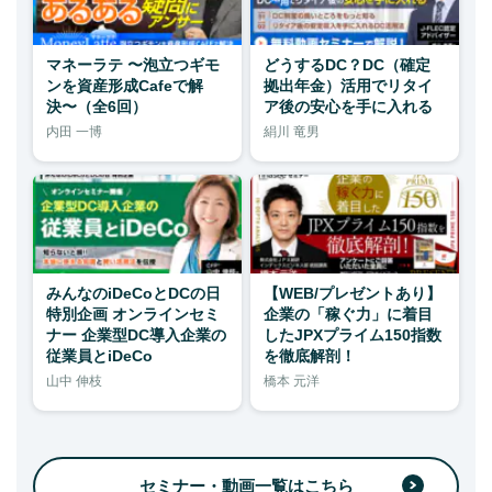
マネーラテ 〜泡立つギモ
どうするDC？DC（確定
ンを資産形成Cafeで解
拠出年金）活用でリタイ
決〜（全6回）
ア後の安心を手に入れる
内田 一博
絹川 竜男
みんなのiDeCoとDCの日
【WEB/プレゼントあり】
特別企画 オンラインセミ
企業の「稼ぐ力」に着目
ナー 企業型DC導入企業の
したJPXプライム150指数
従業員とiDeCo
を徹底解剖！
山中 伸枝
橋本 元洋
セミナー・動画一覧はこちら