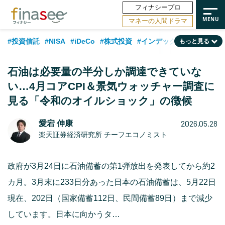
フィナシープロ
マネーの人間ドラマ
#投資信託
#NISA
#iDeCo
#株式投資
#インデックスファンド
もっと見る
#相談事例
#相続・贈与
#FP
#新NISA
#50代
#トレンド
石油は必要量の半分しか調達できていな
#ランキング
#日本株
#公的年金
#30代
#40代
い…4月コアCPI＆景気ウォッチャー調査に
見る「令和のオイルショック」の徴候
#フィナンシャル・ウェルビーイング
#金融用語解説
#海外事情
#資産運用業界
#老後
#データ・調査
#60代
#米国株
2026.05.28
愛宕 伸康
楽天証券経済研究所 チーフエコノミスト
#国内株式型
政府が3月24日に石油備蓄の第1弾放出を発表してから約2
カ月。3月末に233日分あった日本の石油備蓄は、5月22日
現在、202日（国家備蓄112日、民間備蓄89日）まで減少
しています。日本に向かうタ…