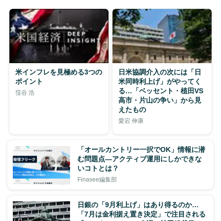
米インフレを見極める3つの
日米協調介入の次には「日
ポイント
米同時利上げ」がやってく
る…「ベッセント・植田VS
窪谷 浩
高市・片山の争い」から見
えたもの
愛宕 伸康
「オールカントリー一択でOK」情報に潜
む問題点―アクティブ運用にしかできな
いコトとは？
Finasee編集部
日銀の「9月利上げ」はあり得るのか…
「7月は金利据え置き決定」で注目される