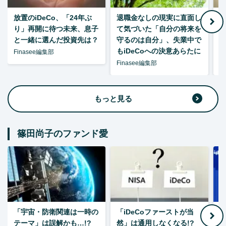
放置のiDeCo、「24年ぶ
退職金なしの現実に直面し
り」再開に待つ未来、息子
て気づいた「自分の将来を
と一緒に選んだ投資先は？
守るのは自分」、失業中で
た
もiDeCoへの決意あらたに
Finasee編集部
Finasee編集部
F
もっと見る
篠田尚子のファンド愛
「宇宙・防衛関連は一時の
「iDeCoファーストが当
【
テーマ」は誤解かも…!?
然」は通用しなくなる!?