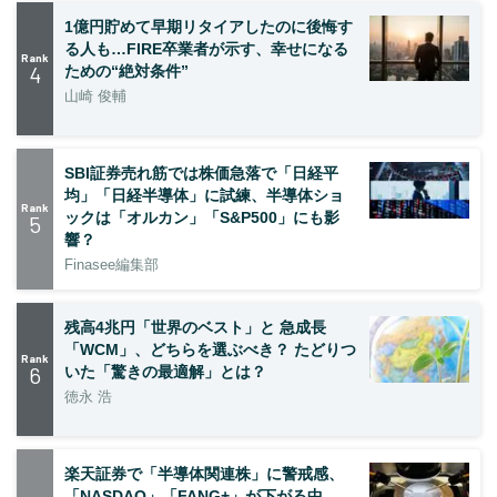
1億円貯めて早期リタイアしたのに後悔す
る人も…FIRE卒業者が示す、幸せになる
Rank
4
ための“絶対条件”
山崎 俊輔
SBI証券売れ筋では株価急落で「日経平
均」「日経半導体」に試練、半導体ショ
Rank
ックは「オルカン」「S&P500」にも影
5
響？
Finasee編集部
残高4兆円「世界のベスト」と 急成長
「WCM」、どちらを選ぶべき？ たどりつ
Rank
6
いた「驚きの最適解」とは？
徳永 浩
楽天証券で「半導体関連株」に警戒感、
「NASDAQ」「FANG+」が下がる中