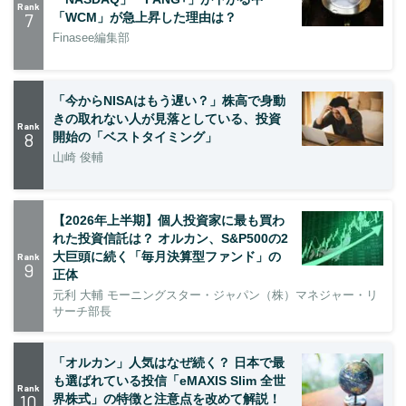
Rank
7
「WCM」が急上昇した理由は？
Finasee編集部
「今からNISAはもう遅い？」株高で身動
きの取れない人が見落としている、投資
Rank
8
開始の「ベストタイミング」
山崎 俊輔
【2026年上半期】個人投資家に最も買わ
れた投資信託は？ オルカン、S&P500の2
大巨頭に続く「毎月決算型ファンド」の
Rank
9
正体
元利 大輔 モーニングスター・ジャパン（株）マネジャー・リ
サーチ部長
「オルカン」人気はなぜ続く？ 日本で最
も選ばれている投信「eMAXIS Slim 全世
Rank
10
界株式」の特徴と注意点を改めて解説！