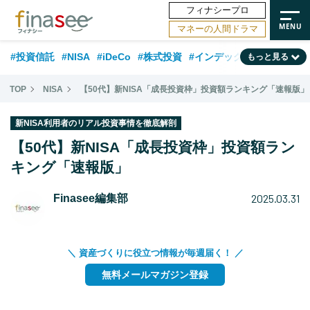
フィナシープロ
マネーの人間ドラマ
#投資信託
#NISA
#iDeCo
#株式投資
#インデックスファンド
もっと見る
#相談事例
#相続・贈与
#FP
#新NISA
#ランキング
#トレンド
TOP
NISA
【50代】新NISA「成長投資枠」投資額ランキング「速報版」
#日本株
#公的年金
#30代
#40代
#50代
#金融用語解説
新NISA利用者のリアル投資事情を徹底解剖
#資産運用業界
#老後
#海外事情
#積立投資
【50代】新NISA「成長投資枠」投資額ラン
#フィナンシャル・ウェルビーイング
キング「速報版」
#データ・調査
#国内株式型
#60代
2025.03.31
Finasee編集部
＼ 資産づくりに役立つ情報が毎週届く！ ／
無料メールマガジン登録