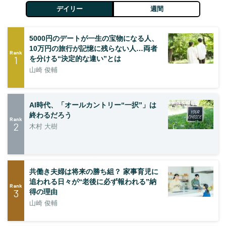
デイリー
週間
5000円のデートが一生の宝物になる人、
10万円の旅行が記憶に残らない人…両者
Rank
1
を分ける“決定的な違い”とは
山崎 俊輔
AI時代、「オールカントリー“一択”」は
終わるだろう
Rank
2
木村 大樹
共働き夫婦は将来の勝ち組？ 家事育児に
追われる日々が“老後に必ず報われる”納
Rank
3
得の理由
山崎 俊輔