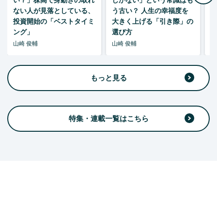
い？」株高で身動きの取れ
しかない」という常識はも
ない人が見落としている、
う古い？ 人生の幸福度を
投資開始の「ベストタイミ
大きく上げる「引き際」の
ング」
選び方
山崎 俊輔
山崎 俊輔
山
もっと見る
特集・連載一覧はこちら