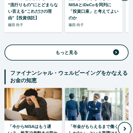
“流行りもの”にとどまらな
NISAとiDeCoを同列に
い言える“これだけの理
「投資口座」と考えてよい
由”【投資信託】
のか
篠田 尚子
篠田 尚子
篠
もっと見る
ファイナンシャル・ウェルビーイングをかなえる
お金の知恵
「今からNISAはもう遅
「年金がもらえるまで働く
老