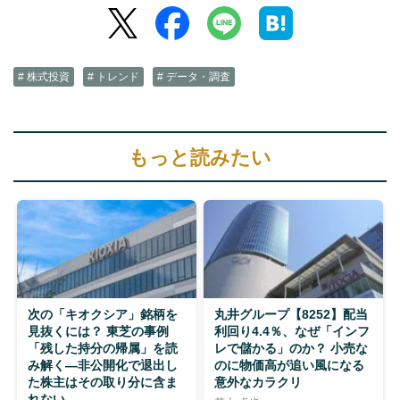
# 株式投資
# トレンド
# データ・調査
もっと読みたい
次の「キオクシア」銘柄を
丸井グループ【8252】配当
見抜くには？ 東芝の事例
利回り4.4％、なぜ「インフ
「残した持分の帰属」を読
レで儲かる」のか？ 小売な
み解く—非公開化で退出し
のに物価高が追い風になる
た株主はその取り分に含ま
意外なカラクリ
れない