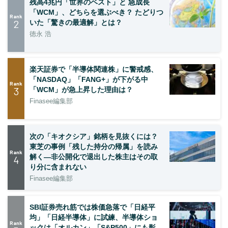
残高4兆円「世界のベスト」と 急成長
「WCM」、どちらを選ぶべき？ たどりつ
Rank
2
いた「驚きの最適解」とは？
徳永 浩
楽天証券で「半導体関連株」に警戒感、
「NASDAQ」「FANG+」が下がる中
Rank
3
「WCM」が急上昇した理由は？
Finasee編集部
次の「キオクシア」銘柄を見抜くには？
東芝の事例「残した持分の帰属」を読み
Rank
解く—非公開化で退出した株主はその取
4
り分に含まれない
Finasee編集部
SBI証券売れ筋では株価急落で「日経平
均」「日経半導体」に試練、半導体ショ
Rank
ックは「オルカン」「S&P500」にも影