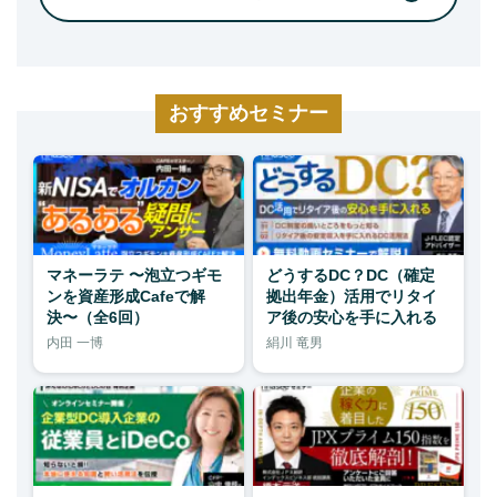
おすすめセミナー
マネーラテ 〜泡立つギモ
どうするDC？DC（確定
ンを資産形成Cafeで解
拠出年金）活用でリタイ
決〜（全6回）
ア後の安心を手に入れる
内田 一博
絹川 竜男