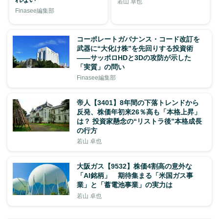
若山 卓也
Finasee編集部
コーポレートガバナンス・コード改訂を
武器に“大化け株”を先回りする投資術
——サッポロHDと3Dの攻防が示した
「実質」の問い
Finasee編集部
帝人【3401】8年間の下落トレンドから
反発、株価年初来26％高も「本格上昇」
は？ 投資家懸念の“リストラ後”本格成長
の行方
若山 卓也
大阪ガス【9532】株価4割高の意外な
「AI銘柄」 期待集まる「米国ガス事
業」と「蓄電池事業」の実力は
若山 卓也