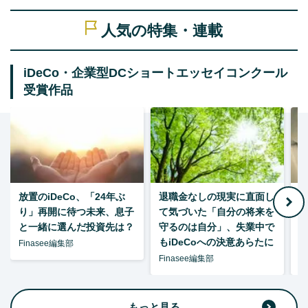
人気の特集・連載
iDeCo・企業型DCショートエッセイコンクール
受賞作品
放置のiDeCo、「24年ぶ
退職金なしの現実に直面し
り」再開に待つ未来、息子
て気づいた「自分の将来を
と一緒に選んだ投資先は？
守るのは自分」、失業中で
た
もiDeCoへの決意あらたに
Finasee編集部
Finasee編集部
F
もっと見る