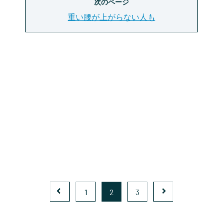
次のページ
重い腰が上がらない人も
1
2
3