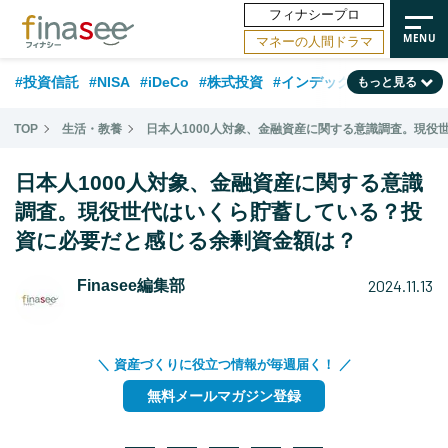
フィナシープロ
マネーの人間ドラマ
#投資信託
#NISA
#iDeCo
#株式投資
#インデックスファンド
もっと見る
#相談事例
#相続・贈与
#FP
#新NISA
#ランキング
#日本株
TOP
生活・教養
日本人1000人対象、金融資産に関する意識調査。現
#積立投資
#トレンド
#30代
#公的年金
#40代
#50代
日本人1000人対象、金融資産に関する意識
#フィナンシャル・ウェルビーイング
#老後
#金融用語解説
調査。現役世代はいくら貯蓄している？投
資に必要だと感じる余剰資金額は？
#データ・調査
#資産運用業界
#海外事情
#国内株式型
#60代
2024.11.13
Finasee編集部
＼ 資産づくりに役立つ情報が毎週届く！ ／
無料メールマガジン登録