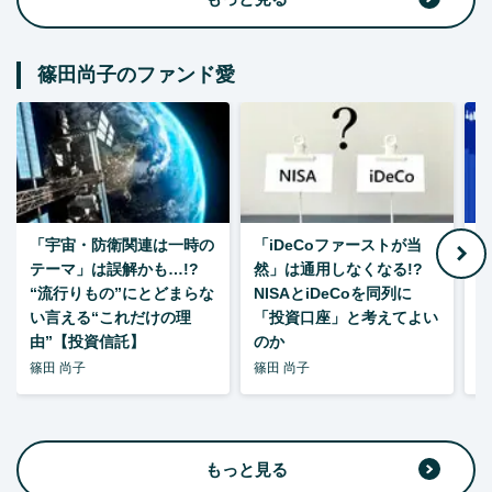
篠田尚子のファンド愛
「宇宙・防衛関連は一時の
「iDeCoファーストが当
【
テーマ」は誤解かも…!?
然」は通用しなくなる!?
“流行りもの”にとどまらな
NISAとiDeCoを同列に
い言える“これだけの理
「投資口座」と考えてよい
由”【投資信託】
のか
篠田 尚子
篠田 尚子
篠
もっと見る