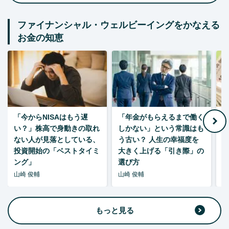
ファイナンシャル・ウェルビーイングをかなえる
お金の知恵
「今からNISAはもう遅
「年金がもらえるまで働く
老
い？」株高で身動きの取れ
しかない」という常識はも
ない人が見落としている、
う古い？ 人生の幸福度を
投資開始の「ベストタイミ
大きく上げる「引き際」の
ング」
選び方
山崎 俊輔
山崎 俊輔
山
もっと見る