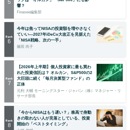
5
響？
Finasee編集部
今年は焦ってNISAの投資額を増やさなく
ていい―2027年iDeCo大改正を見据えた
Rank
6
「NISA戦略、次の一手」
篠田 尚子
【2026年上半期】個人投資家に最も買わ
れた投資信託は？ オルカン、S&P500の2
大巨頭に続く「毎月決算型ファンド」の
Rank
7
正体
元利 大輔 モーニングスター・ジャパン（株）マネジャー・リ
サーチ部長
「今からNISAはもう遅い？」株高で身動
きの取れない人が見落としている、投資
Rank
8
開始の「ベストタイミング」