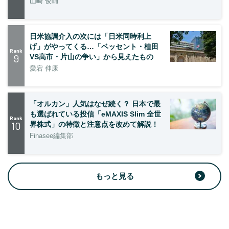
山崎 俊輔
日米協調介入の次には「日米同時利上
げ」がやってくる…「ベッセント・植田
Rank
9
VS高市・片山の争い」から見えたもの
愛宕 伸康
「オルカン」人気はなぜ続く？ 日本で最
も選ばれている投信「eMAXIS Slim 全世
Rank
10
界株式」の特徴と注意点を改めて解説！
Finasee編集部
もっと見る