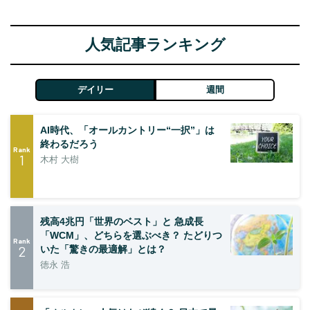
人気記事ランキング
デイリー
週間
AI時代、「オールカントリー“一択”」は
終わるだろう
Rank
1
木村 大樹
残高4兆円「世界のベスト」と 急成長
「WCM」、どちらを選ぶべき？ たどりつ
Rank
2
いた「驚きの最適解」とは？
徳永 浩