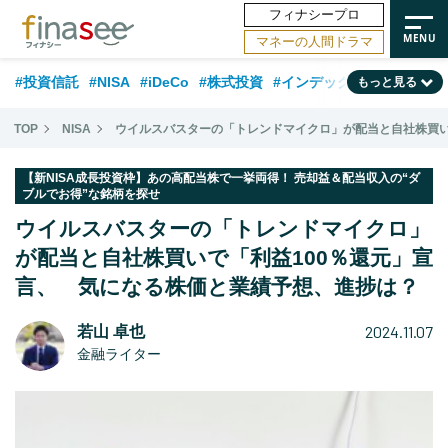
フィナシープロ
マネーの人間ドラマ
#投資信託
#NISA
#iDeCo
#株式投資
#インデックスファンド
もっと見る
#相談事例
#相続・贈与
#FP
#新NISA
#積立投資
#30代
TOP
NISA
ウイルスバスターの「トレンドマイクロ」が配当と自社株買い
#ランキング
#日本株
#公的年金
#40代
#トレンド
【新NISA成長投資枠】あの高配当株で一挙両得！ 売却益＆配当収入の“ダ
ブルでお得”な銘柄を探せ
#フィナンシャル・ウェルビーイング
#企業型DC
#退職金
#50代
ウイルスバスターの「トレンドマイクロ」
#老後
#データ・調査
#金融用語解説
#話題の企業
#国内株式型
が配当と自社株買いで「利益100％還元」宣
言、 気になる株価と業績予想、進捗は？
2024.11.07
若山 卓也
金融ライター