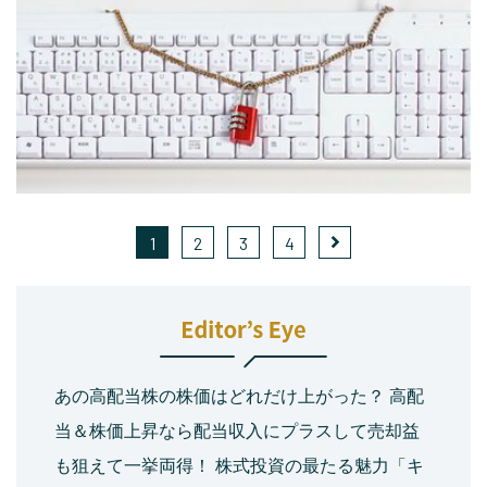
1
2
3
4
あの高配当株の株価はどれだけ上がった？ 高配
当＆株価上昇なら配当収入にプラスして売却益
も狙えて一挙両得！ 株式投資の最たる魅力「キ