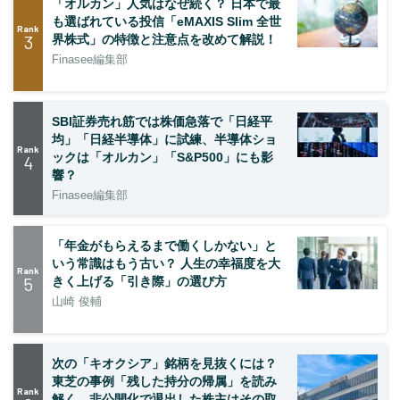
「オルカン」人気はなぜ続く？ 日本で最
も選ばれている投信「eMAXIS Slim 全世
Rank
3
界株式」の特徴と注意点を改めて解説！
Finasee編集部
SBI証券売れ筋では株価急落で「日経平
均」「日経半導体」に試練、半導体ショ
Rank
ックは「オルカン」「S&P500」にも影
4
響？
Finasee編集部
「年金がもらえるまで働くしかない」と
いう常識はもう古い？ 人生の幸福度を大
Rank
5
きく上げる「引き際」の選び方
山崎 俊輔
次の「キオクシア」銘柄を見抜くには？
東芝の事例「残した持分の帰属」を読み
Rank
解く—非公開化で退出した株主はその取