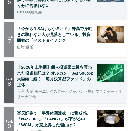
6
り分に含まれない
Finasee編集部
「今からNISAはもう遅い？」株高で身動
きの取れない人が見落としている、投資
Rank
7
開始の「ベストタイミング」
山崎 俊輔
【2026年上半期】個人投資家に最も買わ
れた投資信託は？ オルカン、S&P500の2
大巨頭に続く「毎月決算型ファンド」の
Rank
8
正体
元利 大輔 モーニングスター・ジャパン（株）マネジャー・リ
サーチ部長
楽天証券で「半導体関連株」に警戒感、
「NASDAQ」「FANG+」が下がる中
Rank
9
「WCM」が急上昇した理由は？