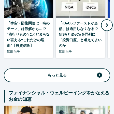
「宇宙・防衛関連は一時の
「iDeCoファーストが当
【
テーマ」は誤解かも…!?
然」は通用しなくなる!?
“流行りもの”にとどまらな
NISAとiDeCoを同列に
い言える“これだけの理
「投資口座」と考えてよい
由”【投資信託】
のか
篠田 尚子
篠田 尚子
篠
もっと見る
ファイナンシャル・ウェルビーイングをかなえる
お金の知恵