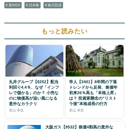
# 新NISA
# 日本株
# 株式投資
もっと読みたい
丸井グループ【8252】配当
帝人【3401】8年間の下落
利回り4.4％、なぜ「インフ
トレンドから反発、株価年
レで儲かる」のか？ 小売な
初来26％高も「本格上昇」
のに物価高が追い風になる
は？ 投資家懸念の“リスト
意外なカラクリ
ラ後”本格成長の行方
若山 卓也
若山 卓也
大阪ガス【9532】株価4割高の意外な