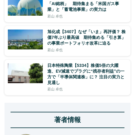
「AI銘柄」 期待集まる「米国ガス事
業」と「蓄電池事業」の実力は
若山 卓也
旭化成【3407】なぜ「いま」再評価？ 株
価7年ぶり最高値 期待集める「引き算」
の事業ポートフォリオ改革に迫る
若山 卓也
日本特殊陶業【5334】株価5倍の大躍
進、EV減速でプラグに“残存者利益”の一
方で「半導体関連株」に？ 注目の実力と
見通し
若山 卓也
著者情報