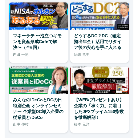
マネーラテ 〜泡立つギモ
どうするDC？DC（確定
ンを資産形成Cafeで解
拠出年金）活用でリタイ
決〜（全6回）
ア後の安心を手に入れる
内田 一博
絹川 竜男
みんなのiDeCoとDCの日
【WEB/プレゼントあり】
特別企画 オンラインセミ
企業の「稼ぐ力」に着目
ナー 企業型DC導入企業の
したJPXプライム150指数
従業員とiDeCo
を徹底解剖！
山中 伸枝
橋本 元洋