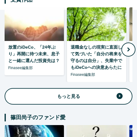
放置のiDeCo、「24年ぶ
退職金なしの現実に直面し
り」再開に待つ未来、息子
て気づいた「自分の将来を
と一緒に選んだ投資先は？
守るのは自分」、失業中で
た
もiDeCoへの決意あらたに
Finasee編集部
Finasee編集部
F
もっと見る
篠田尚子のファンド愛