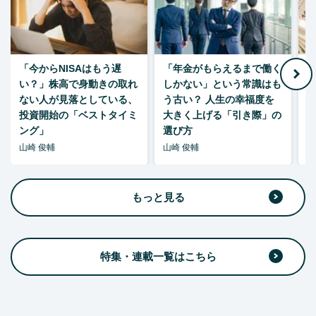
「今からNISAはもう遅
「年金がもらえるまで働く
老
い？」株高で身動きの取れ
しかない」という常識はも
ない人が見落としている、
う古い？ 人生の幸福度を
投資開始の「ベストタイミ
大きく上げる「引き際」の
ング」
選び方
山崎 俊輔
山崎 俊輔
山
もっと見る
特集・連載一覧はこちら