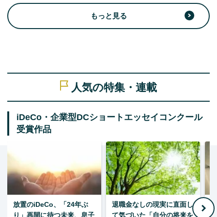
もっと見る
人気の特集・連載
iDeCo・企業型DCショートエッセイコンクール
受賞作品
放置のiDeCo、「24年ぶ
退職金なしの現実に直面し
り」再開に待つ未来、息子
て気づいた「自分の将来を