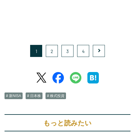
1
2
3
4
# 新NISA
# 日本株
# 株式投資
もっと読みたい