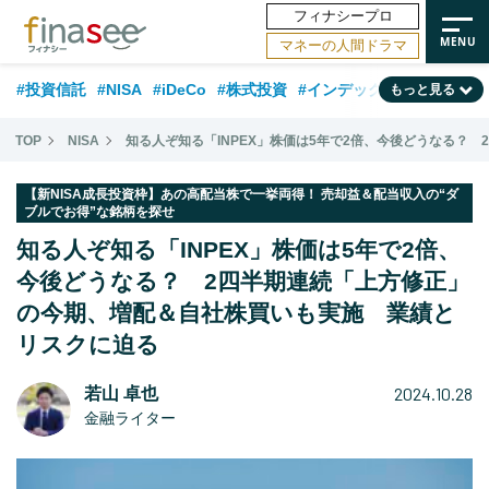
フィナシープロ
マネーの人間ドラマ
#投資信託
#NISA
#iDeCo
#株式投資
#インデックスファンド
もっと見る
#相談事例
#相続・贈与
#FP
#新NISA
#ランキング
#トレンド
TOP
NISA
知る人ぞ知る「INPEX」株価は5年で2倍、今後どうなる？
#日本株
#公的年金
#30代
#40代
#50代
#金融用語解説
【新NISA成長投資枠】あの高配当株で一挙両得！ 売却益＆配当収入の“ダ
ブルでお得”な銘柄を探せ
#資産運用業界
#老後
#海外事情
#積立投資
知る人ぞ知る「INPEX」株価は5年で2倍、
#フィナンシャル・ウェルビーイング
#データ・調査
#国内株式型
今後どうなる？ 2四半期連続「上方修正」
#60代
の今期、増配＆自社株買いも実施 業績と
リスクに迫る
2024.10.28
若山 卓也
金融ライター