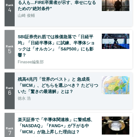
る人も…FIRE卒業者が示す、幸せになる
Rank
4
ための“絶対条件”
山崎 俊輔
SBI証券売れ筋では株価急落で「日経平
均」「日経半導体」に試練、半導体ショ
Rank
ックは「オルカン」「S&P500」にも影
5
響？
Finasee編集部
残高4兆円「世界のベスト」と 急成長
「WCM」、どちらを選ぶべき？ たどりつ
Rank
6
いた「驚きの最適解」とは？
徳永 浩
楽天証券で「半導体関連株」に警戒感、
「NASDAQ」「FANG+」が下がる中
Rank
7
「WCM」が急上昇した理由は？