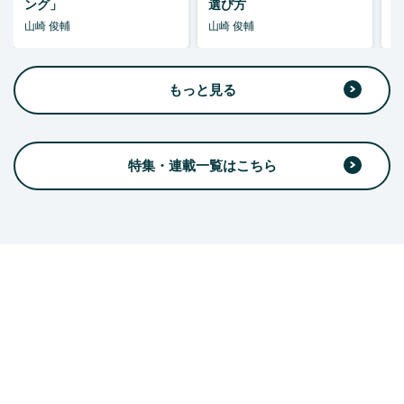
ング」
選び方
山崎 俊輔
山崎 俊輔
山
もっと見る
特集・連載一覧はこちら