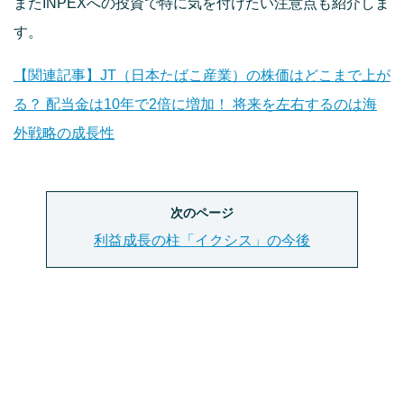
またINPEXへの投資で特に気を付けたい注意点も紹介しま
す。
【関連記事】JT（日本たばこ産業）の株価はどこまで上が
る？ 配当金は10年で2倍に増加！ 将来を左右するのは海
外戦略の成長性
次のページ
利益成長の柱「イクシス」の今後