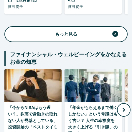
篠田 尚子
篠田 尚子
篠
もっと見る
ファイナンシャル・ウェルビーイングをかなえる
お金の知恵
「今からNISAはもう遅
「年金がもらえるまで働く
老
い？」株高で身動きの取れ
しかない」という常識はも
ない人が見落としている、
う古い？ 人生の幸福度を
投資開始の「ベストタイミ
大きく上げる「引き際」の