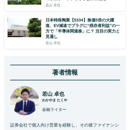
若山 卓也
日本特殊陶業【5334】株価5倍の大躍
進、EV減速でプラグに“残存者利益”の一
方で「半導体関連株」に？ 注目の実力と
見通し
若山 卓也
著者情報
若山 卓也
わかやま たくや
金融ライター
証券会社で個人向け営業を経験し、その後ファイナンシ