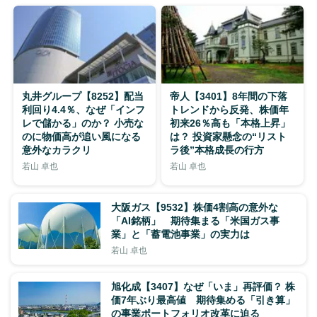
丸井グループ【8252】配当
帝人【3401】8年間の下落
利回り4.4％、なぜ「インフ
トレンドから反発、株価年
レで儲かる」のか？ 小売な
初来26％高も「本格上昇」
のに物価高が追い風になる
は？ 投資家懸念の“リスト
意外なカラクリ
ラ後”本格成長の行方
若山 卓也
若山 卓也
大阪ガス【9532】株価4割高の意外な
「AI銘柄」 期待集まる「米国ガス事
業」と「蓄電池事業」の実力は
若山 卓也
旭化成【3407】なぜ「いま」再評価？ 株
価7年ぶり最高値 期待集める「引き算」
の事業ポートフォリオ改革に迫る