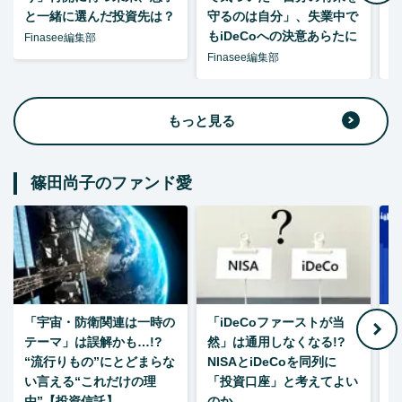
と一緒に選んだ投資先は？
守るのは自分」、失業中で
た
もiDeCoへの決意あらたに
Finasee編集部
Finasee編集部
F
もっと見る
篠田尚子のファンド愛
「宇宙・防衛関連は一時の
「iDeCoファーストが当
【
テーマ」は誤解かも…!?
然」は通用しなくなる!?
“流行りもの”にとどまらな
NISAとiDeCoを同列に
い言える“これだけの理
「投資口座」と考えてよい
由”【投資信託】
のか