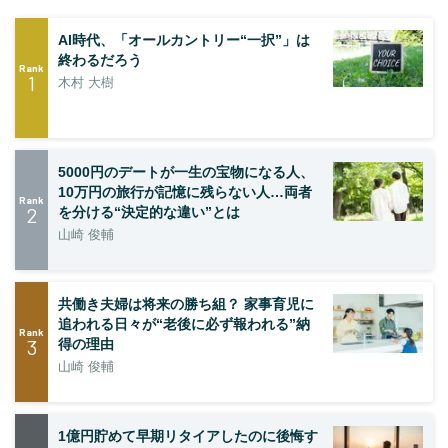
AI時代、「オールカントリー“一択”」は
終わるだろう
Rank
1
木村 大樹
5000円のデートが一生の宝物になる人、
10万円の旅行が記憶に残らない人…両者
Rank
2
を分ける“決定的な違い”とは
山崎 俊輔
共働き夫婦は将来の勝ち組？ 家事育児に
追われる日々が“老後に必ず報われる”納
Rank
3
得の理由
山崎 俊輔
1億円貯めて早期リタイアしたのに後悔す