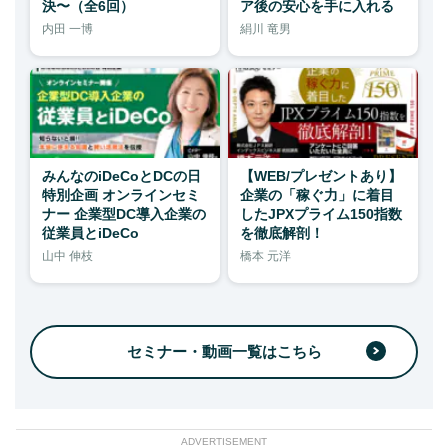
決〜（全6回）
ア後の安心を手に入れる
内田 一博
絹川 竜男
みんなのiDeCoとDCの日
【WEB/プレゼントあり】
特別企画 オンラインセミ
企業の「稼ぐ力」に着目
ナー 企業型DC導入企業の
したJPXプライム150指数
従業員とiDeCo
を徹底解剖！
山中 伸枝
橋本 元洋
セミナー・動画一覧はこちら
ADVERTISEMENT