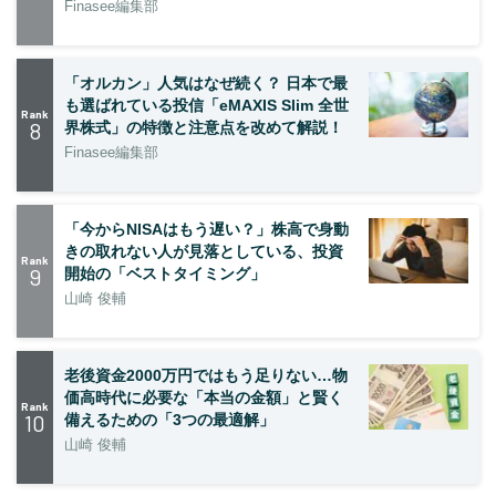
Finasee編集部
「オルカン」人気はなぜ続く？ 日本で最
も選ばれている投信「eMAXIS Slim 全世
Rank
8
界株式」の特徴と注意点を改めて解説！
Finasee編集部
「今からNISAはもう遅い？」株高で身動
きの取れない人が見落としている、投資
Rank
9
開始の「ベストタイミング」
山崎 俊輔
老後資金2000万円ではもう足りない…物
価高時代に必要な「本当の金額」と賢く
Rank
10
備えるための「3つの最適解」
山崎 俊輔