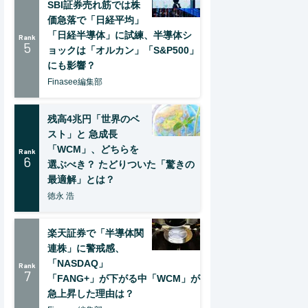
SBI証券売れ筋では株
価急落で「日経平均」
「日経半導体」に試練、半導体シ
Rank
5
ョックは「オルカン」「S&P500」
にも影響？
Finasee編集部
残高4兆円「世界のベ
スト」と 急成長
「WCM」、どちらを
Rank
6
選ぶべき？ たどりついた「驚きの
最適解」とは？
徳永 浩
楽天証券で「半導体関
連株」に警戒感、
「NASDAQ」
Rank
7
「FANG+」が下がる中「WCM」が
急上昇した理由は？