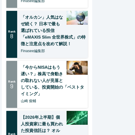
Finasee編集部
「オルカン」人気はな
ぜ続く？ 日本で最も
選ばれている投信
Rank
8
「eMAXIS Slim 全世界株式」の特
徴と注意点を改めて解説！
Finasee編集部
「今からNISAはもう
遅い？」株高で身動き
の取れない人が見落と
Rank
9
している、投資開始の「ベストタ
イミング」
山崎 俊輔
【2026年上半期】個
人投資家に最も買われ
た投資信託は？ オル
Rank