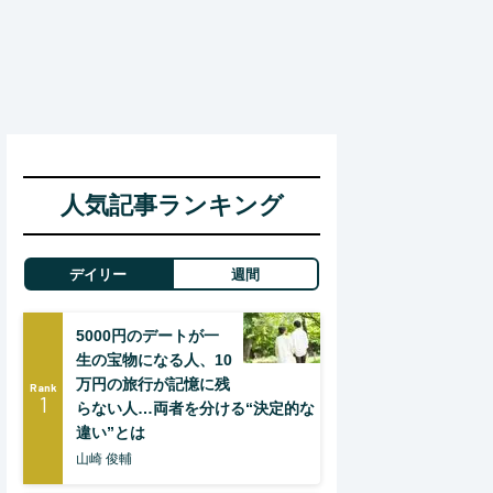
人気記事ランキング
デイリー
週間
5000円のデートが一
生の宝物になる人、10
万円の旅行が記憶に残
Rank
1
らない人…両者を分ける“決定的な
違い”とは
山崎 俊輔