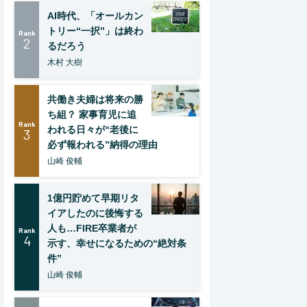
AI時代、「オールカン
トリー“一択”」は終わ
Rank
2
るだろう
木村 大樹
共働き夫婦は将来の勝
ち組？ 家事育児に追
Rank
われる日々が“老後に
3
必ず報われる”納得の理由
山崎 俊輔
1億円貯めて早期リタ
イアしたのに後悔する
人も…FIRE卒業者が
Rank
4
示す、幸せになるための“絶対条
件”
山崎 俊輔