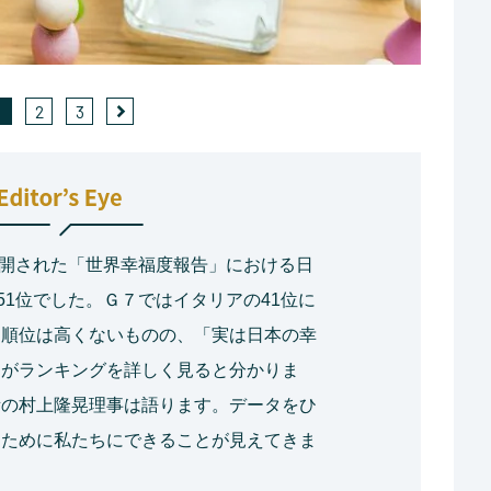
1
2
3
り公開された「世界幸福度報告」における日
51位でした。Ｇ７ではイタリアの41位に
。順位は高くないものの、「実は日本の幸
とがランキングを詳しく見ると分かりま
所の村上隆晃理事は語ります。データをひ
るために私たちにできることが見えてきま