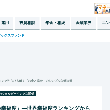
・運用
投資相談
年金・相続
金融業界
エン
デックスファンド
キングからひも解く「お金と幸せ」のシンプルな解決策
のウェルビーイングな関係
の幸福度」―世界幸福度ランキングから