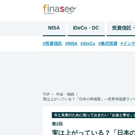
NISA
iDeCo・DC
投資信託
#投資信託
#NISA
#iDeCo
#株式投資
#イン
TOP
年金・相続
実は上がっている？「日本の幸福度」―世界幸福度ラン
今と未来のために知っておきたい「お金と幸せ」
第2回
実は上がっている？「日本