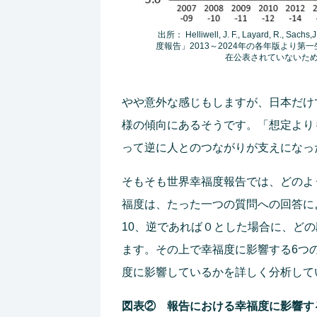
出所： Helliwell, J. F., Layard, R., Sachs,
度報告」2013～2024年の各年版より第
在公表されていないため、
やや意外な感じもしますが、日本だけ
様の傾向にあるそうです。「想定より
って逆に人とのつながりが支えになっ
そもそも世界幸福度報告では、どのよ
福度は、たった一つの質問への回答に
10、逆であれば０とした場合に、ど
ます。その上で幸福度に影響する6つ
度に影響しているかを詳しく分析して
図表② 報告における幸福度に影響す