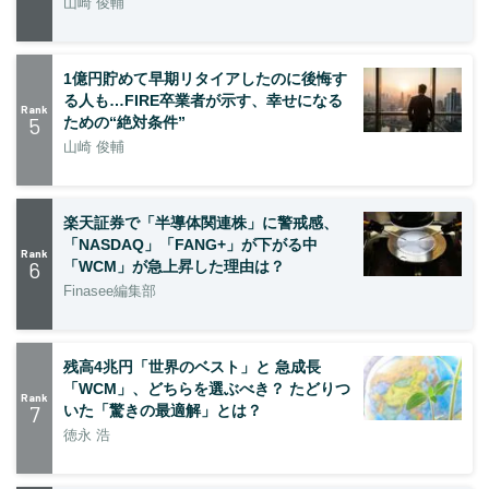
山崎 俊輔
1億円貯めて早期リタイアしたのに後悔す
る人も…FIRE卒業者が示す、幸せになる
Rank
5
ための“絶対条件”
山崎 俊輔
楽天証券で「半導体関連株」に警戒感、
「NASDAQ」「FANG+」が下がる中
Rank
6
「WCM」が急上昇した理由は？
Finasee編集部
残高4兆円「世界のベスト」と 急成長
「WCM」、どちらを選ぶべき？ たどりつ
Rank
7
いた「驚きの最適解」とは？
徳永 浩