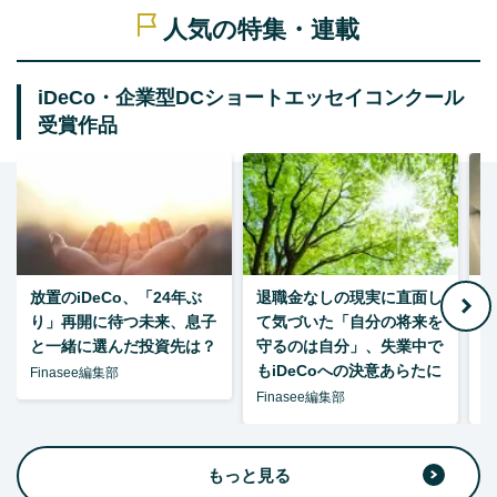
人気の特集・連載
iDeCo・企業型DCショートエッセイコンクール
受賞作品
放置のiDeCo、「24年ぶ
退職金なしの現実に直面し
り」再開に待つ未来、息子
て気づいた「自分の将来を
と一緒に選んだ投資先は？
守るのは自分」、失業中で
た
もiDeCoへの決意あらたに
Finasee編集部
Finasee編集部
F
もっと見る