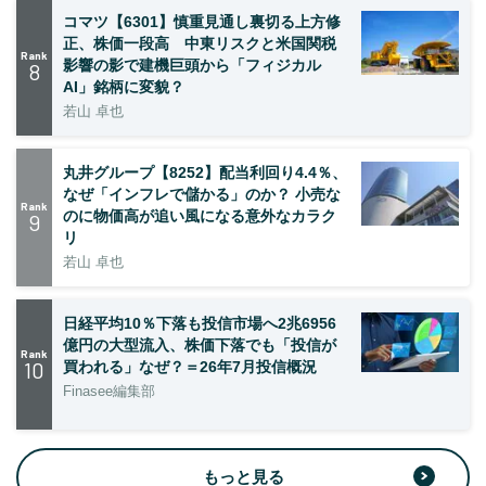
コマツ【6301】慎重見通し裏切る上方修
正、株価一段高 中東リスクと米国関税
Rank
影響の影で建機巨頭から「フィジカル
8
AI」銘柄に変貌？
若山 卓也
丸井グループ【8252】配当利回り4.4％、
なぜ「インフレで儲かる」のか？ 小売な
Rank
のに物価高が追い風になる意外なカラク
9
リ
若山 卓也
日経平均10％下落も投信市場へ2兆6956
億円の大型流入、株価下落でも「投信が
Rank
10
買われる」なぜ？＝26年7月投信概況
Finasee編集部
もっと見る