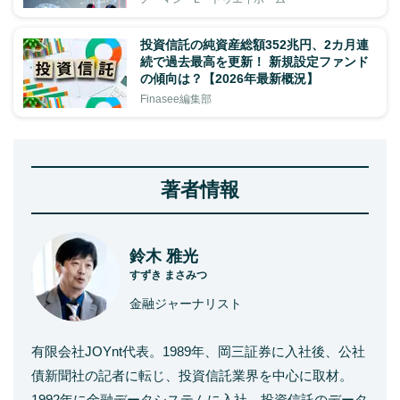
投資信託の純資産総額352兆円、2カ月連
続で過去最高を更新！ 新規設定ファンド
の傾向は？【2026年最新概況】
Finasee編集部
著者情報
鈴木 雅光
すずき まさみつ
金融ジャーナリスト
有限会社JOYnt代表。1989年、岡三証券に入社後、公社
債新聞社の記者に転じ、投資信託業界を中心に取材。
1992年に金融データシステムに入社。投資信託のデータ