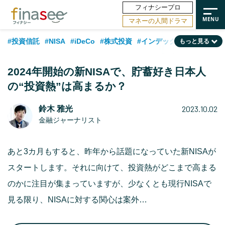
フィナシープロ
マネーの人間ドラマ
#投資信託
#NISA
#iDeCo
#株式投資
#インデックスファンド
もっと見る
#相談事例
#相続・贈与
#FP
#新NISA
#50代
#トレンド
2024年開始の新NISAで、貯蓄好き日本人
#ランキング
#日本株
#公的年金
#30代
#40代
の“投資熱”は高まるか？
#フィナンシャル・ウェルビーイング
#金融用語解説
#海外事情
2023.10.02
鈴木 雅光
#資産運用業界
#老後
#データ・調査
#60代
#米国株
金融ジャーナリスト
#国内株式型
あと3カ月もすると、昨年から話題になっていた新NISAが
スタートします。それに向けて、投資熱がどこまで高まる
のかに注目が集まっていますが、少なくとも現行NISAで
見る限り、NISAに対する関心は案外…