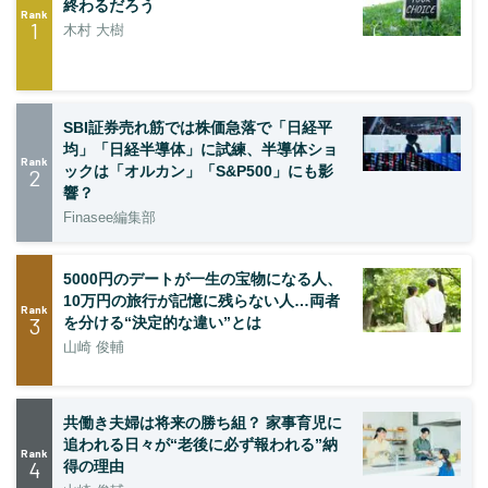
終わるだろう
Rank
1
木村 大樹
SBI証券売れ筋では株価急落で「日経平
均」「日経半導体」に試練、半導体ショ
Rank
ックは「オルカン」「S&P500」にも影
2
響？
Finasee編集部
5000円のデートが一生の宝物になる人、
10万円の旅行が記憶に残らない人…両者
Rank
3
を分ける“決定的な違い”とは
山崎 俊輔
共働き夫婦は将来の勝ち組？ 家事育児に
追われる日々が“老後に必ず報われる”納
Rank
4
得の理由