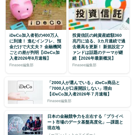
iDeCo加入者初の400万人
投資信託の純資産総額360
に到達！ 進むインフレ、預
兆円に迫る、3カ月連続で過
金だけで大丈夫？ 金融機関
去最高を更新！ 新規設定フ
ごとの差が判明【iDeCo加
ァンドは話題のテーマが継
入者2026年8月速報】
続【2026年最新概況】
Finasee編集部
Finasee編集部
「2000人が選んでいる」iDeCo商品と
「7000人が口座開設しない」理由
【iDeCo加入者2026年７月速報】
Finasee編集部
日本の金融競争力を左右する「プライベ
ート市場のデータ基盤高度化」―課題と
現在地
ノーマン・L・トゥエイボーム