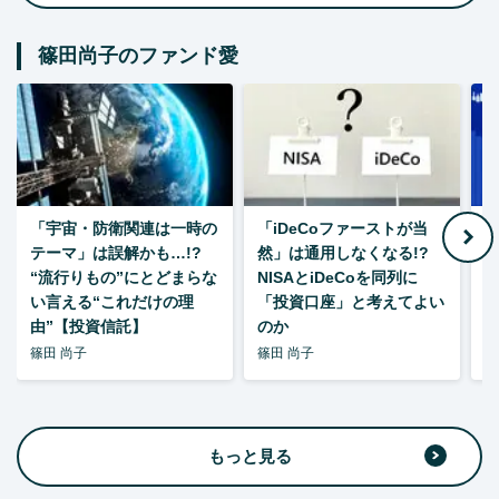
篠田尚子のファンド愛
「宇宙・防衛関連は一時の
「iDeCoファーストが当
【
テーマ」は誤解かも…!?
然」は通用しなくなる!?
“流行りもの”にとどまらな
NISAとiDeCoを同列に
い言える“これだけの理
「投資口座」と考えてよい
由”【投資信託】
のか
篠田 尚子
篠田 尚子
篠
もっと見る