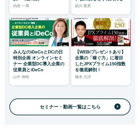
内田 一博
絹川 竜男
みんなのiDeCoとDCの日
【WEB/プレゼントあり】
特別企画 オンラインセミ
企業の「稼ぐ力」に着目
ナー 企業型DC導入企業の
したJPXプライム150指数
従業員とiDeCo
を徹底解剖！
山中 伸枝
橋本 元洋
セミナー・動画一覧はこちら