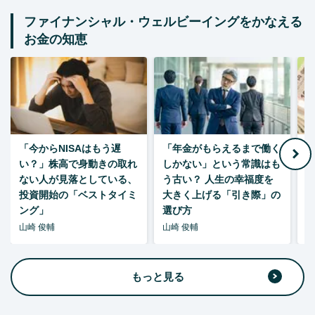
ファイナンシャル・ウェルビーイングをかなえる
お金の知恵
「今からNISAはもう遅
「年金がもらえるまで働く
老
い？」株高で身動きの取れ
しかない」という常識はも
ない人が見落としている、
う古い？ 人生の幸福度を
投資開始の「ベストタイミ
大きく上げる「引き際」の
ング」
選び方
山崎 俊輔
山崎 俊輔
山
もっと見る