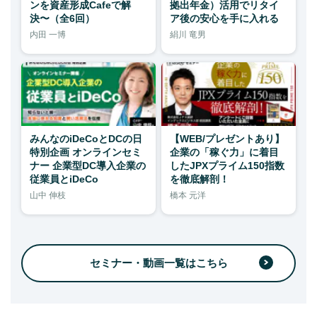
ンを資産形成Cafeで解
拠出年金）活用でリタイ
決〜（全6回）
ア後の安心を手に入れる
内田 一博
絹川 竜男
みんなのiDeCoとDCの日
【WEB/プレゼントあり】
特別企画 オンラインセミ
企業の「稼ぐ力」に着目
ナー 企業型DC導入企業の
したJPXプライム150指数
従業員とiDeCo
を徹底解剖！
山中 伸枝
橋本 元洋
セミナー・動画一覧はこちら