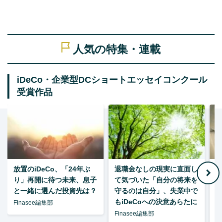
人気の特集・連載
iDeCo・企業型DCショートエッセイコンクール
受賞作品
放置のiDeCo、「24年ぶ
退職金なしの現実に直面し
り」再開に待つ未来、息子
て気づいた「自分の将来を
と一緒に選んだ投資先は？
守るのは自分」、失業中で
た
もiDeCoへの決意あらたに
Finasee編集部
Finasee編集部
F