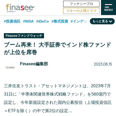
フィナシープロ
マネーの人間ドラマ
#投資信託
#NISA
#iDeCo
#株式投資
#インデックスファンド
もっと見る
#相談事例
#相続・贈与
#FP
#新NISA
#ランキング
#日本株
Finaseeファンドウォッチ
#積立投資
#トレンド
#30代
#公的年金
#40代
#50代
ブーム再来！ 大手証券でインド株ファンド
が上位を席巻
#フィナンシャル・ウェルビーイング
#老後
#金融用語解説
#データ・調査
#資産運用業界
#海外事情
#国内株式型
#60代
2023.08.15
Finasee編集部
三井住友トラスト・アセットマネジメントは、2023年7月
31日に「半導体関連世界株式戦略ファンド」を560億円で
設定し、今年新規設定された国内公募投信（上場投資信託
＝ETFを除く）の中で第2位の設定…