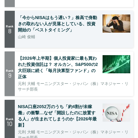
「今からNISAはもう遅い？」株高で身動
きの取れない人が見落としている、投資
Rank
8
開始の「ベストタイミング」
山崎 俊輔
【2026年上半期】個人投資家に最も買わ
れた投資信託は？ オルカン、S&P500の2
大巨頭に続く「毎月決算型ファンド」の
Rank
9
正体
元利 大輔 モーニングスター・ジャパン（株）マネジャー・リ
サーチ部長
NISA口座2052万のうち「約4割が未稼
働」の衝撃…なぜ「開設したのに放置す
る人」が生まれてしまうのか【2026年最
Rank
10
新】
元利 大輔 モーニングスター・ジャパン（株）マネジャー・リ
サーチ部長