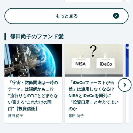
もっと見る
篠田尚子のファンド愛
「宇宙・防衛関連は一時の
「iDeCoファーストが当
【
テーマ」は誤解かも…!?
然」は通用しなくなる!?
“流行りもの”にとどまらな
NISAとiDeCoを同列に
い言える“これだけの理
「投資口座」と考えてよい
由”【投資信託】
のか
篠田 尚子
篠田 尚子
篠