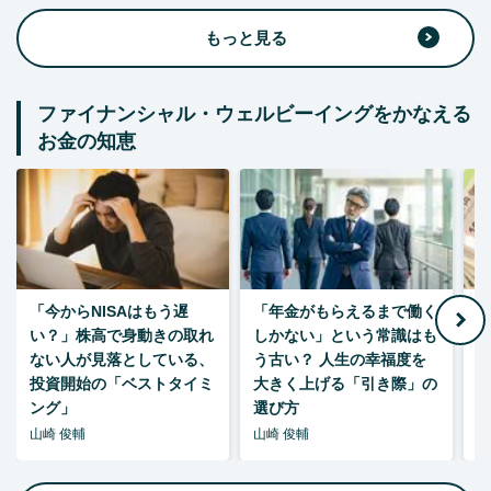
もっと見る
ファイナンシャル・ウェルビーイングをかなえる
お金の知恵
「今からNISAはもう遅
「年金がもらえるまで働く
老
い？」株高で身動きの取れ
しかない」という常識はも
ない人が見落としている、
う古い？ 人生の幸福度を
投資開始の「ベストタイミ
大きく上げる「引き際」の
ング」
選び方
山崎 俊輔
山崎 俊輔
山