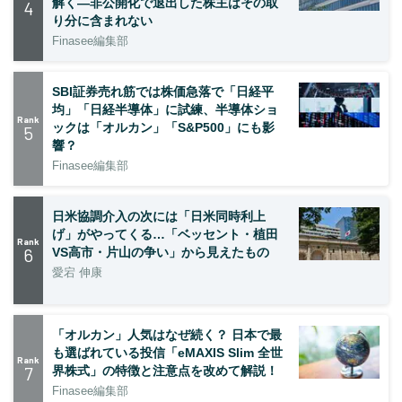
解く—非公開化で退出した株主はその取
4
り分に含まれない
Finasee編集部
SBI証券売れ筋では株価急落で「日経平
均」「日経半導体」に試練、半導体ショ
Rank
ックは「オルカン」「S&P500」にも影
5
響？
Finasee編集部
日米協調介入の次には「日米同時利上
げ」がやってくる…「ベッセント・植田
Rank
6
VS高市・片山の争い」から見えたもの
愛宕 伸康
「オルカン」人気はなぜ続く？ 日本で最
も選ばれている投信「eMAXIS Slim 全世
Rank
7
界株式」の特徴と注意点を改めて解説！
Finasee編集部