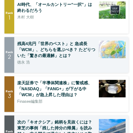
AI時代、「オールカントリー“一択”」は
終わるだろう
Rank
1
木村 大樹
残高4兆円「世界のベスト」と 急成長
「WCM」、どちらを選ぶべき？ たどりつ
Rank
2
いた「驚きの最適解」とは？
徳永 浩
楽天証券で「半導体関連株」に警戒感、
「NASDAQ」「FANG+」が下がる中
Rank
3
「WCM」が急上昇した理由は？
Finasee編集部
次の「キオクシア」銘柄を見抜くには？
東芝の事例「残した持分の帰属」を読み
Rank