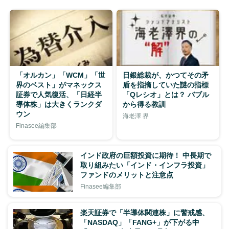
「オルカン」「WCM」「世
日銀総裁が、かつてその矛
界のベスト」がマネックス
盾を指摘していた謎の指標
証券で人気復活、「日経半
「Qレシオ」とは？ バブル
導体株」は大きくランクダ
から得る教訓
ウン
海老澤 界
Finasee編集部
インド政府の巨額投資に期待！ 中長期で
取り組みたい「インド・インフラ投資」
ファンドのメリットと注意点
Finasee編集部
楽天証券で「半導体関連株」に警戒感、
「NASDAQ」「FANG+」が下がる中