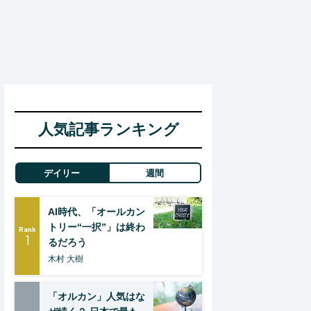
人気記事ランキング
デイリー
週間
AI時代、「オールカン
トリー“一択”」は終わ
Rank
1
るだろう
木村 大樹
「オルカン」人気はな