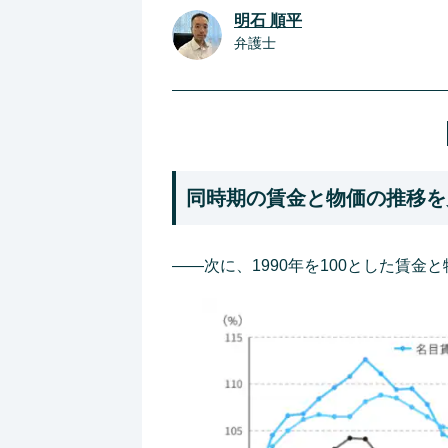
明石 順平
弁護士
同時期の賃金と物価の推移を
――次に、1990年を100とした賃金