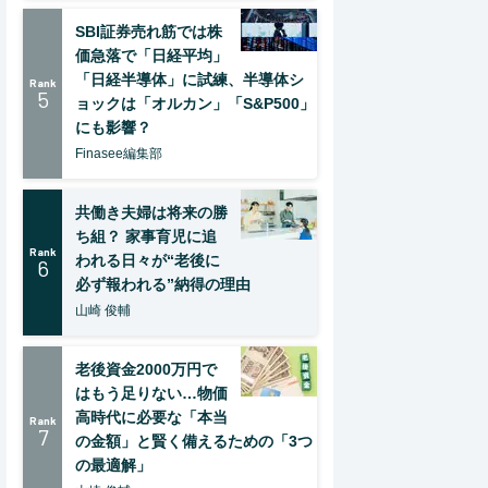
SBI証券売れ筋では株
価急落で「日経平均」
「日経半導体」に試練、半導体シ
Rank
5
ョックは「オルカン」「S&P500」
にも影響？
Finasee編集部
共働き夫婦は将来の勝
ち組？ 家事育児に追
Rank
われる日々が“老後に
6
必ず報われる”納得の理由
山崎 俊輔
老後資金2000万円で
はもう足りない…物価
高時代に必要な「本当
Rank
7
の金額」と賢く備えるための「3つ
の最適解」