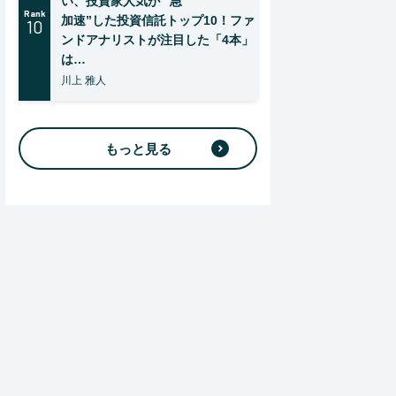
い、投資家人気が “急
Rank
加速”した投資信託トップ10！ファ
10
ンドアナリストが注目した「4本」
は…
川上 雅人
もっと見る