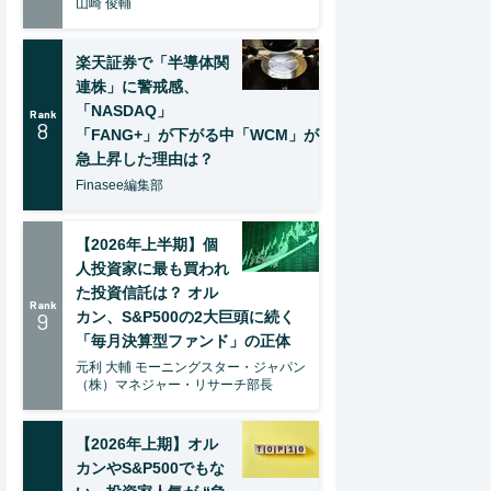
山崎 俊輔
楽天証券で「半導体関
連株」に警戒感、
「NASDAQ」
Rank
8
「FANG+」が下がる中「WCM」が
急上昇した理由は？
Finasee編集部
【2026年上半期】個
人投資家に最も買われ
た投資信託は？ オル
Rank
9
カン、S&P500の2大巨頭に続く
「毎月決算型ファンド」の正体
元利 大輔 モーニングスター・ジャパン
（株）マネジャー・リサーチ部長
【2026年上期】オル
カンやS&P500でもな