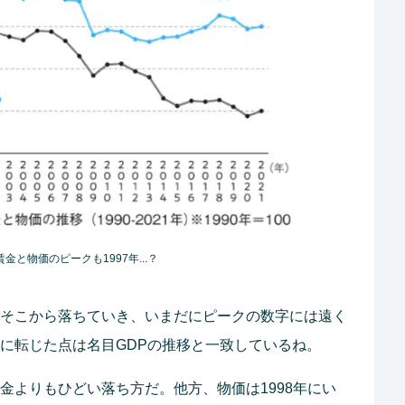
賃金と物価のピークも1997年...？
で、そこから落ちていき、いまだにピークの数字には遠く
落に転じた点は名目GDPの推移と一致しているね。
賃金よりもひどい落ち方だ。他方、物価は1998年にい