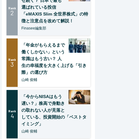
ぜ続く？ 日本で最も
選ばれている投信
Rank
2
「eMAXIS Slim 全世界株式」の特
徴と注意点を改めて解説！
Finasee編集部
「年金がもらえるまで
働くしかない」という
常識はもう古い？ 人
Rank
3
生の幸福度を大きく上げる「引き
際」の選び方
山崎 俊輔
「今からNISAはもう
遅い？」株高で身動き
の取れない人が見落と
Rank
4
している、投資開始の「ベストタ
イミング」
山崎 俊輔