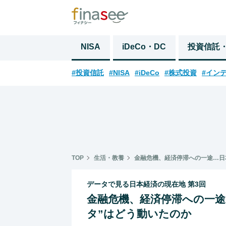
NISA
iDeCo・DC
投資信託
#投資信託
#NISA
#iDeCo
#株式投資
#イン
TOP
生活・教養
金融危機、経済停滞への一途…日
データで見る日本経済の現在地 第3回
金融危機、経済停滞への一途
タ”はどう動いたのか