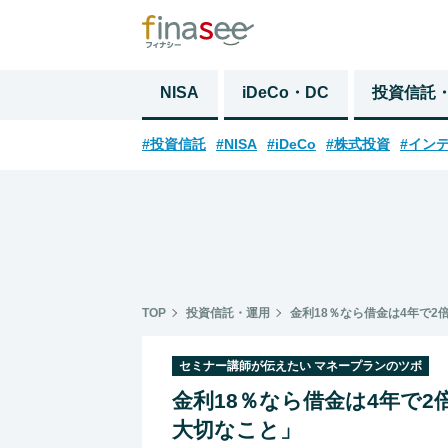
NISA
iDeCo・DC
投資信託
#投資信託
#NISA
#iDeCo
#株式投資
#イン
TOP
投資信託・運用
金利18％なら借金は4年で
セミナー講師が伝えたい マネープランのツボ
金利18％なら借金は4年で
大切なこと」