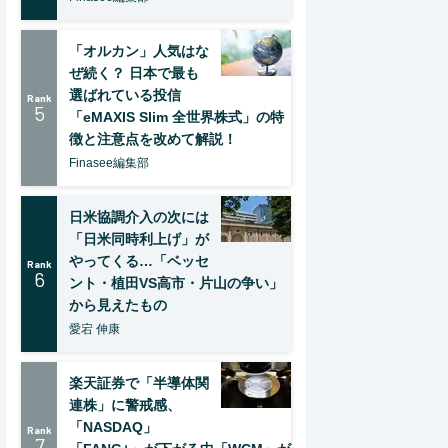
「オルカン」人気はな
ぜ続く？ 日本で最も
選ばれている投信
Rank
5
「eMAXIS Slim 全世界株式」の特
徴と注意点を改めて解説！
Finasee編集部
日米協調介入の次には
「日米同時利上げ」が
やってくる…「ベッセ
Rank
6
ント・植田VS高市・片山の争い」
から見えたもの
愛宕 伸康
楽天証券で「半導体関
連株」に警戒感、
「NASDAQ」
Rank
7