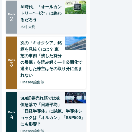
AI時代、「オールカン
トリー“一択”」は終わ
Rank
2
るだろう
木村 大樹
次の「キオクシア」銘
柄を見抜くには？ 東
芝の事例「残した持分
Rank
の帰属」を読み解く—非公開化で
3
退出した株主はその取り分に含ま
れない
Finasee編集部
SBI証券売れ筋では株
価急落で「日経平均」
「日経半導体」に試練、半導体シ
Rank
4
ョックは「オルカン」「S&P500」
にも影響？
Finasee編集部