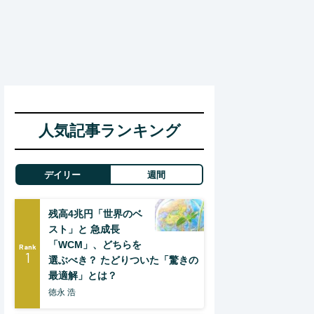
人気記事ランキング
デイリー
週間
残高4兆円「世界のベ
スト」と 急成長
「WCM」、どちらを
Rank
1
選ぶべき？ たどりついた「驚きの
最適解」とは？
徳永 浩