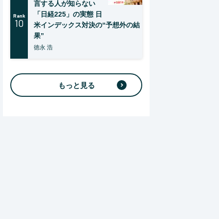
言する人が知らない
「日経225」の実態 日
Rank
10
米インデックス対決の“予想外の結
果”
徳永 浩
もっと見る