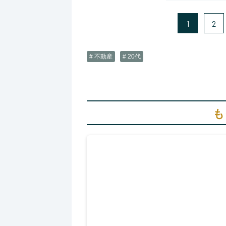
1
2
# 不動産
# 20代
も