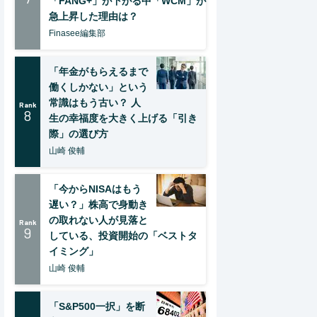
「FANG+」が下がる中「WCM」が
急上昇した理由は？
Finasee編集部
「年金がもらえるまで
働くしかない」という
常識はもう古い？ 人
Rank
8
生の幸福度を大きく上げる「引き
際」の選び方
山崎 俊輔
「今からNISAはもう
遅い？」株高で身動き
の取れない人が見落と
Rank
9
している、投資開始の「ベストタ
イミング」
山崎 俊輔
「S&P500一択」を断