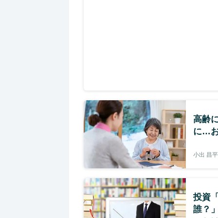
高齢
に…お
小出 昌平
投資
誰？