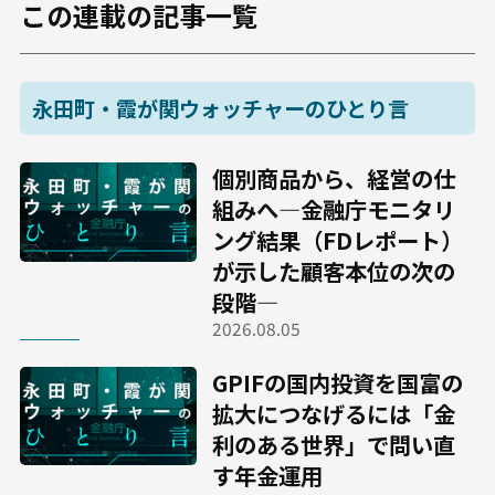
この連載の記事一覧
永田町・霞が関ウォッチャーのひとり言
個別商品から、経営の仕
組みへ―金融庁モニタリ
ング結果（FDレポート）
が示した顧客本位の次の
段階―
2026.08.05
GPIFの国内投資を国富の
拡大につなげるには――「金
利のある世界」で問い直
す年金運用