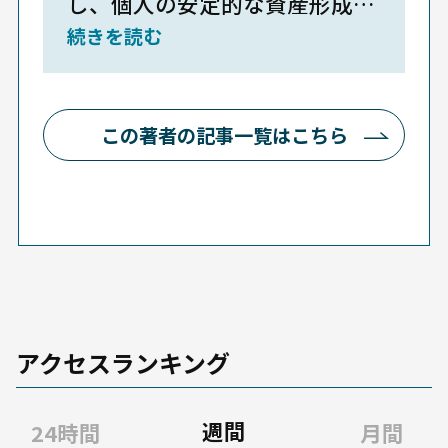
し、個人の安定的な資産形成に
続きを読む
向けた政府・当局や金融機関の
取組みについて幅広く情報を収
集・分析、コラム執筆などを通
この著者の記事一覧はこちら
し、意見を具申。
アクセスランキング
週間
24時間
月間