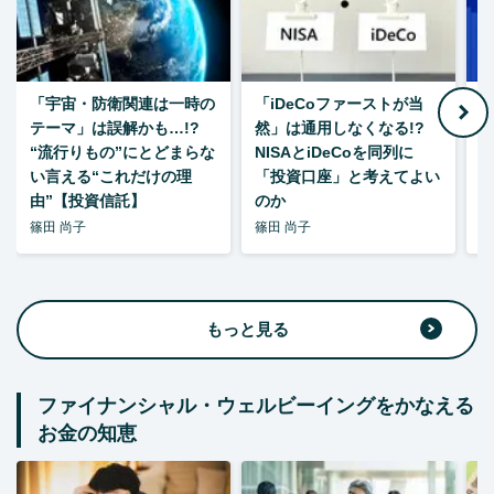
「宇宙・防衛関連は一時の
「iDeCoファーストが当
【
テーマ」は誤解かも…!?
然」は通用しなくなる!?
“流行りもの”にとどまらな
NISAとiDeCoを同列に
い言える“これだけの理
「投資口座」と考えてよい
由”【投資信託】
のか
篠田 尚子
篠田 尚子
篠
もっと見る
ファイナンシャル・ウェルビーイングをかなえる
お金の知恵