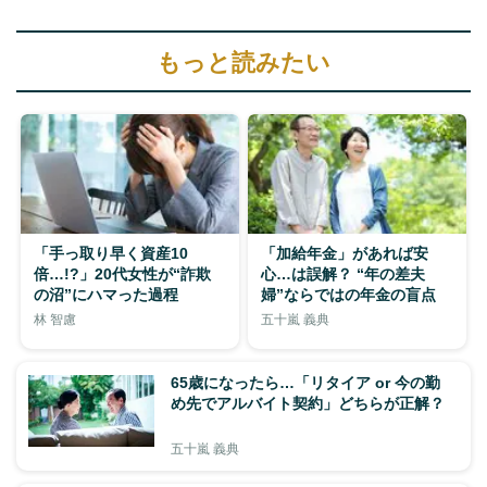
もっと読みたい
「手っ取り早く資産10
「加給年金」があれば安
倍…!?」20代女性が“詐欺
心…は誤解？ “年の差夫
の沼”にハマった過程
婦”ならではの年金の盲点
林 智慮
五十嵐 義典
65歳になったら…「リタイア or 今の勤
め先でアルバイト契約」どちらが正解？
五十嵐 義典