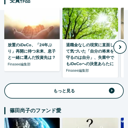
受賞作品
放置のiDeCo、「24年ぶ
退職金なしの現実に直面し
り」再開に待つ未来、息子
て気づいた「自分の将来を
と一緒に選んだ投資先は？
守るのは自分」、失業中で
た
もiDeCoへの決意あらたに
Finasee編集部
Finasee編集部
F
もっと見る
篠田尚子のファンド愛