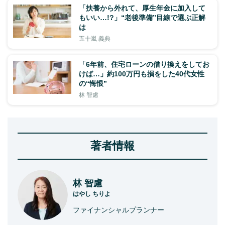
「扶養から外れて、厚生年金に加入して
もいい…!?」“老後準備”目線で選ぶ正解
は
五十嵐 義典
「6年前、住宅ローンの借り換えをしてお
けば…」約100万円も損をした40代女性
の“悔恨”
林 智慮
著者情報
林 智慮
はやし ちりよ
ファイナンシャルプランナー