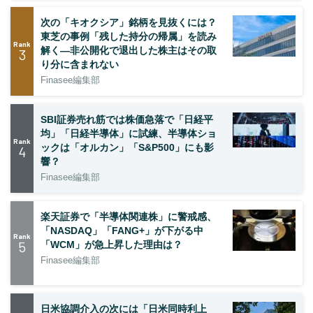
次の「キオクシア」銘柄を見抜くには？
東芝の事例「残した持分の帰属」を読み
Rank
解く—非公開化で退出した株主はその取
3
り分に含まれない
Finasee編集部
SBI証券売れ筋では株価急落で「日経平
均」「日経半導体」に試練、半導体ショ
Rank
ックは「オルカン」「S&P500」にも影
4
響？
Finasee編集部
楽天証券で「半導体関連株」に警戒感、
「NASDAQ」「FANG+」が下がる中
Rank
5
「WCM」が急上昇した理由は？
Finasee編集部
日米協調介入の次には「日米同時利上