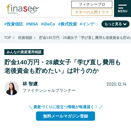
フィナシープロ
マネーの人間ドラマ
#投資信託
#NISA
#iDeCo
#株式投資
#インデックスファンド
もっと見る
#相談事例
#相続・贈与
#FP
#新NISA
#ランキング
#日本株
TOP
投資相談
貯金140万円・28歳女子「学び直し費用も老後資金も貯
#積立投資
#トレンド
#30代
#公的年金
#40代
#50代
みんなの資産運用相談
#フィナンシャル・ウェルビーイング
#老後
#金融用語解説
貯金140万円・28歳女子「学び直し費用も
#データ・調査
老後資金も貯めたい」は叶うのか
#資産運用業界
#海外事情
#国内株式型
#60代
2020.12.14
林 智慮
ファイナンシャルプランナー
＼ 資産づくりに役立つ情報が毎週届く！ ／
無料メールマガジン登録