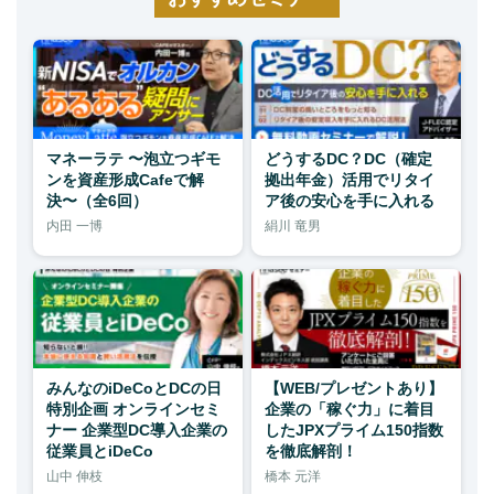
マネーラテ 〜泡立つギモ
どうするDC？DC（確定
ンを資産形成Cafeで解
拠出年金）活用でリタイ
決〜（全6回）
ア後の安心を手に入れる
内田 一博
絹川 竜男
みんなのiDeCoとDCの日
【WEB/プレゼントあり】
特別企画 オンラインセミ
企業の「稼ぐ力」に着目
ナー 企業型DC導入企業の
したJPXプライム150指数
従業員とiDeCo
を徹底解剖！
山中 伸枝
橋本 元洋