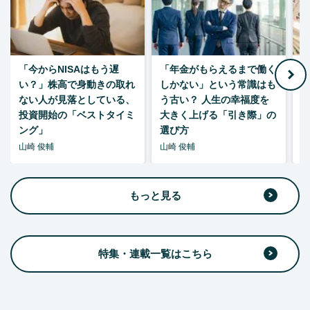
「今からNISAはもう遅
「年金がもらえるまで働く
老
い？」株高で身動きの取れ
しかない」という常識はも
ない人が見落としている、
う古い？ 人生の幸福度を
投資開始の「ベストタイミ
大きく上げる「引き際」の
ング」
選び方
山崎 俊輔
山崎 俊輔
山
もっと見る
特集・連載一覧はこちら