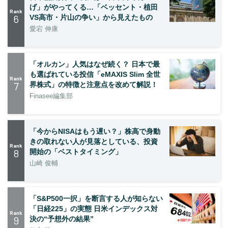
げ」がやってくる…「ベッセント・植田
Rank
6
VS高市・片山の争い」から見えたもの
愛宕 伸康
「オルカン」人気はなぜ続く？ 日本で最
も選ばれている投信「eMAXIS Slim 全世
Rank
7
界株式」の特徴と注意点を改めて解説！
Finasee編集部
「今からNISAはもう遅い？」株高で身動
きの取れない人が見落としている、投資
Rank
8
開始の「ベストタイミング」
山崎 俊輔
「S&P500一択」を断言する人が知らない
「日経225」の実態 日米インデックス対
Rank
9
決の“予想外の結果”