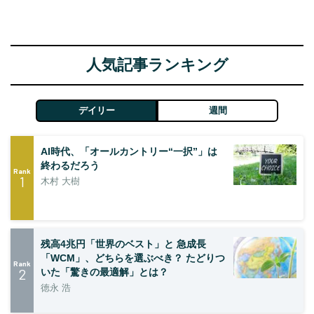
人気記事ランキング
デイリー
週間
AI時代、「オールカントリー“一択”」は
終わるだろう
Rank
1
木村 大樹
残高4兆円「世界のベスト」と 急成長
「WCM」、どちらを選ぶべき？ たどりつ
Rank
2
いた「驚きの最適解」とは？
徳永 浩