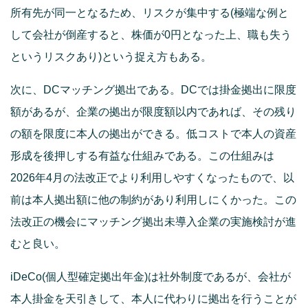
所有先が同一となるため、リスクが集中する(極端な例と
して会社が倒産すると、株価が0円となった上、職も失う
というリスクあり)という捉え方もある。
次に、DCマッチング拠出である。DCでは掛金拠出に限度
額があるが、企業の拠出が限度額以内であれば、その残り
の額を限度に本人の拠出ができる。低コストで本人の資産
形成を後押しする有益な仕組みである。この仕組みは
2026年4月の法改正でより利用しやすくなったもので、以
前は本人拠出額に他の制約があり利用しにくかった。この
法改正の機会にマッチング拠出未導入企業の実施検討が進
むと良い。
iDeCo(個人型確定拠出年金)は社外制度であるが、会社が
本人掛金を天引きして、本人に代わりに拠出を行うことが