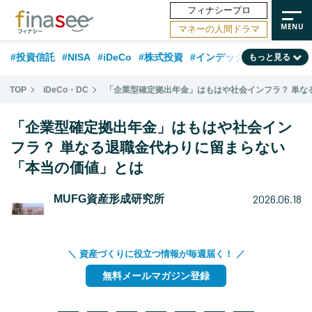
フィナシープロ
マネーの人間ドラマ
#投資信託
#NISA
#iDeCo
#株式投資
#インデックスファンド
もっと見る
#相談事例
#新NISA
#相続・贈与
#FP
#積立投資
#30代
TOP
iDeCo・DC
「企業型確定拠出年金」はもはや社会インフラ？ 単な
#企業型DC
#退職金
#話題の企業
#日本株
#ランキング
#40代
「企業型確定拠出年金」はもはや社会イン
#公的年金
#フィナンシャル・ウェルビーイング
#トレンド
フラ？ 単なる退職金代わりに留まらない
「本当の価値」とは
#50代
#データ・調査
#老後
#60代
#国内株式型
2026.06.18
MUFG資産形成研究所
＼ 資産づくりに役立つ情報が毎週届く！ ／
無料メールマガジン登録