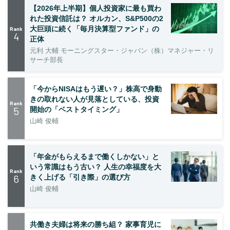
【2026年上半期】個人投資家に最も買わ
れた投資信託は？ オルカン、S&P500の2
大巨頭に続く「毎月決算型ファンド」の
Rank
4
正体
元利 大輔 モーニングスター・ジャパン（株）マネジャー・リ
サーチ部長
「今からNISAはもう遅い？」株高で身動
きの取れない人が見落としている、投資
Rank
5
開始の「ベストタイミング」
山崎 俊輔
「年金がもらえるまで働くしかない」と
いう常識はもう古い？ 人生の幸福度を大
Rank
6
きく上げる「引き際」の選び方
山崎 俊輔
共働き夫婦は将来の勝ち組？ 家事育児に