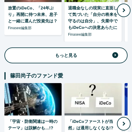
放置のiDeCo、「24年ぶ
退職金なしの現実に直面し
り」再開に待つ未来、息子
て気づいた「自分の将来を
と一緒に選んだ投資先は？
守るのは自分」、失業中で
た
もiDeCoへの決意あらたに
Finasee編集部
Finasee編集部
F
もっと見る
篠田尚子のファンド愛
「宇宙・防衛関連は一時の
「iDeCoファーストが当
【
テーマ」は誤解かも…!?
然」は通用しなくなる!?