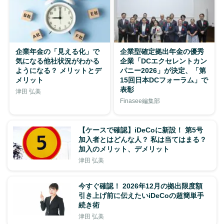
企業年金の「見える化」で
企業型確定拠出年金の優秀
気になる他社状況がわかる
企業「DCエクセレントカン
ようになる？ メリットとデ
パニー2026」が決定、「第
メリット
15回日本DCフォーラム」で
表彰
津田 弘美
Finasee編集部
【ケースで確認】iDeCoに新設！ 第5号
加入者とはどんな人？ 私は当てはまる？
加入のメリット、デメリット
津田 弘美
今すぐ確認！ 2026年12月の拠出限度額
引き上げ前に伝えたいiDeCoの超簡単手
続き術
津田 弘美