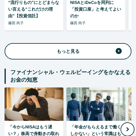
“流行りもの”にとどまらな
NISAとiDeCoを同列に
い言える“これだけの理
「投資口座」と考えてよい
由”【投資信託】
のか
篠田 尚子
篠田 尚子
篠
もっと見る
ファイナンシャル・ウェルビーイングをかなえる
お金の知恵
「今からNISAはもう遅
「年金がもらえるまで働く
老
い？」株高で身動きの取れ
しかない」という常識はも