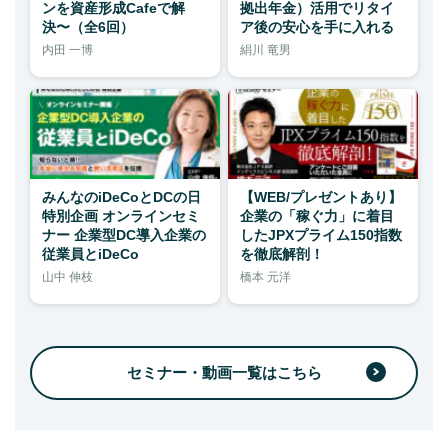
ンを資産形成Cafeで解
拠出年金）活用でリタイ
決〜（全6回）
ア後の安心を手に入れる
内田 一博
絹川 竜男
みんなのiDeCoとDCの日
【WEB/プレゼントあり】
特別企画 オンラインセミ
企業の「稼ぐ力」に着目
ナー 企業型DC導入企業の
したJPXプライム150指数
従業員とiDeCo
を徹底解剖！
山中 伸枝
橋本 元洋
セミナー・動画一覧はこちら