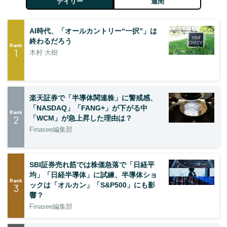
デイリー
週間
AI時代、「オールカントリー“一択”」は
終わるだろう
Rank
1
木村 大樹
楽天証券で「半導体関連株」に警戒感、
「NASDAQ」「FANG+」が下がる中
Rank
2
「WCM」が急上昇した理由は？
Finasee編集部
SBI証券売れ筋では株価急落で「日経平
均」「日経半導体」に試練、半導体ショ
Rank
ックは「オルカン」「S&P500」にも影
3
響？
Finasee編集部