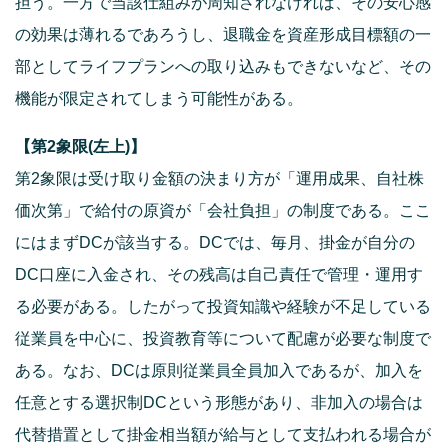
担う。一方で当該仕組みが周知されなければ、その安心感
の効果は薄れるであろうし、退職金を資産形成目標額の一
部としてライフプランへの取り込みもできないなど、その
機能が限定されてしまう可能性がある。
【第2象限(左上)】
第2象限は受け取り金額の決まり方が「運用成果、自社株
価次第」で給付の原資が「会社負担」の制度である。ここ
にはまずDCが該当する。DCでは、毎月、掛金が自分の
DC口座に入金され、その残高は自己責任で管理・運用す
る必要がある。したがって投資知識や経験が不足している
従業員を中心に、投資教育等について配慮が必要な制度で
ある。なお、DCは原則従業員全員加入であるが、加入を
任意とする選択制DCという形態があり、非加入の場合は
代替措置として掛金相当額が給与として支払われる場合が