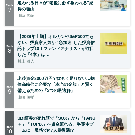
追われる日々が“老後に必ず報われる”納
Rank
7
得の理由
山崎 俊輔
【2026年上期】オルカンやS&P500でも
ない、投資家人気が “急加速”した投資信
Rank
託トップ10！ファンドアナリストが注目
8
した「4本」は…
川上 雅人
老後資金2000万円ではもう足りない…物
価高時代に必要な「本当の金額」と賢く
Rank
9
備えるための「3つの最適解」
山崎 俊輔
SBI証券の売れ筋で「SOX」から「FANG
＋」「TOPIX」へ資金流れる。半導体ブ
Rank
10
ームに一服感でM7人気復活!?