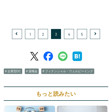
1
2
3
4
5
# 企業型DC
# 退職金
# フィナンシャル・ウェルビーイング
もっと読みたい