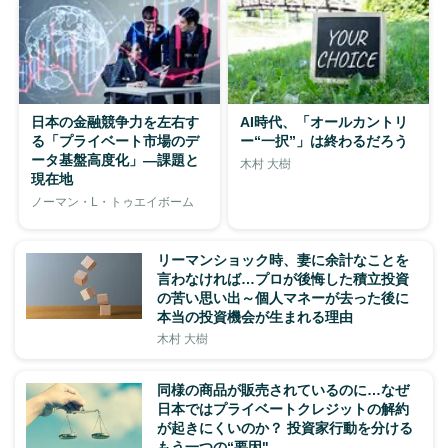
日本の金融競争力を左右す
AI時代、「オールカントリ
る「プライベート市場のデ
ー“一択”」は終わるだろう
ータ基盤高度化」―課題と
木村 大樹
現在地
ノーマン・L・トゥエイボーム
リーマンショック時、妻に余計なことを
言わなければ…プロが後悔した積立投資
の苦い思い出～個人マネーが去った後に
本当の投資機会が生まれる理由
木村 大樹
同様の商品が販売されているのに…なぜ
日本ではプライベートクレジットの解約
が起きにくいのか？ 投資家行動を分ける
もう一つの“要因"