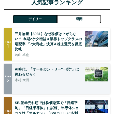
人気記事ランキング
デイリー
週間
三井物産【8031】なぜ株価は上がらな
い？ 今期2ケタ増益＆業界トップクラスの
Rank
増配率 「7大商社」決算＆株主還元を徹底
1
比較
若山 卓也
AI時代、「オールカントリー“一択”」は
終わるだろう
Rank
2
木村 大樹
SBI証券売れ筋では株価急落で「日経平
均」「日経半導体」に試練、半導体ショ
Rank
ックは「オルカン」「S&P500」にも影