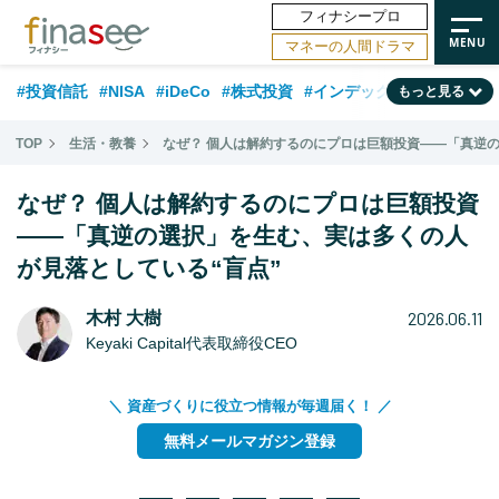
フィナシープロ
マネーの人間ドラマ
#投資信託
#NISA
#iDeCo
#株式投資
#インデックスファンド
もっと見る
#相談事例
#相続・贈与
#FP
#新NISA
#50代
#日本株
TOP
生活・教養
なぜ？ 個人は解約するのにプロは巨額投資――「真逆の
#ランキング
#トレンド
#30代
#公的年金
なぜ？ 個人は解約するのにプロは巨額投資
#フィナンシャル・ウェルビーイング
#40代
#金融用語解説
――「真逆の選択」を生む、実は多くの人
が見落としている“盲点”
#海外事情
#資産運用業界
#老後
#米国株
#60代
#データ・調査
#国内株式型
2026.06.11
木村 大樹
Keyaki Capital代表取締役CEO
＼ 資産づくりに役立つ情報が毎週届く！ ／
無料メールマガジン登録