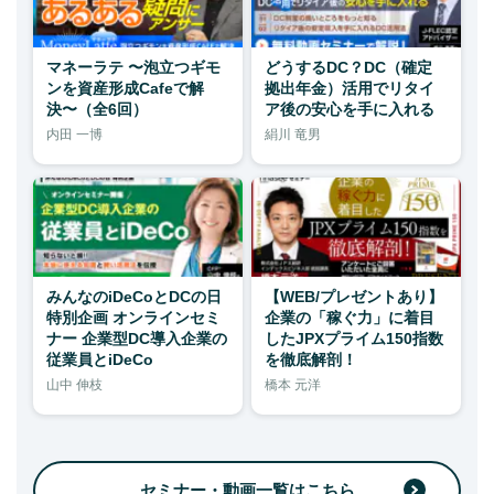
マネーラテ 〜泡立つギモ
どうするDC？DC（確定
ンを資産形成Cafeで解
拠出年金）活用でリタイ
決〜（全6回）
ア後の安心を手に入れる
内田 一博
絹川 竜男
みんなのiDeCoとDCの日
【WEB/プレゼントあり】
特別企画 オンラインセミ
企業の「稼ぐ力」に着目
ナー 企業型DC導入企業の
したJPXプライム150指数
従業員とiDeCo
を徹底解剖！
山中 伸枝
橋本 元洋
セミナー・動画一覧はこちら