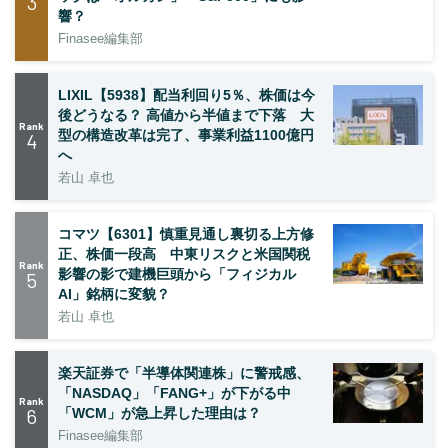
3
響？
Finasee編集部
LIXIL【5938】配当利回り5％、株価は今
後どうなる？ 高値から半値まで下落 大
Rank
型の構造改革は完了、事業利益1100億円
4
へ
若山 卓也
コマツ【6301】慎重見通し裏切る上方修
正、株価一段高 中東リスクと米国関税
Rank
影響の影で建機巨頭から「フィジカル
5
AI」銘柄に変貌？
若山 卓也
楽天証券で「半導体関連株」に警戒感、
「NASDAQ」「FANG+」が下がる中
Rank
6
「WCM」が急上昇した理由は？
Finasee編集部