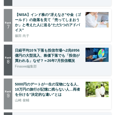
【NISA】インド株の“冴えなさ”や金（ゴ
ールド）の急落を見て「売ってしまおう
Rank
か」と考えた人に送る“ただ1つのアドバ
7
イス”
篠田 尚子
日経平均10％下落も投信市場へ2兆6956
億円の大型流入、株価下落でも「投信が
Rank
8
買われる」なぜ？＝26年7月投信概況
Finasee編集部
5000円のデートが一生の宝物になる人、
10万円の旅行が記憶に残らない人…両者
Rank
9
を分ける“決定的な違い”とは
山崎 俊輔