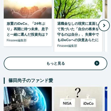
放置のiDeCo、「24年ぶ
退職金なしの現実に直面し
り」再開に待つ未来、息子
て気づいた「自分の将来を
と一緒に選んだ投資先は？
守るのは自分」、失業中で
た
もiDeCoへの決意あらたに
Finasee編集部
Finasee編集部
F
もっと見る
篠田尚子のファンド愛