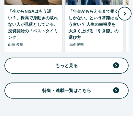
「今からNISAはもう遅
「年金がもらえるまで働く
老
い？」株高で身動きの取れ
しかない」という常識はも
ない人が見落としている、
う古い？ 人生の幸福度を
投資開始の「ベストタイミ
大きく上げる「引き際」の
ング」
選び方
山崎 俊輔
山崎 俊輔
山
もっと見る
特集・連載一覧はこちら