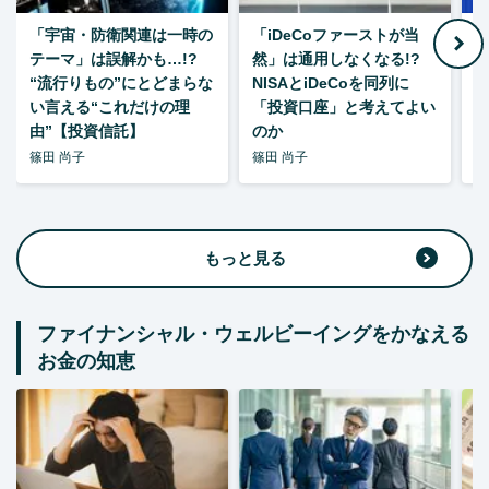
「宇宙・防衛関連は一時の
「iDeCoファーストが当
【
テーマ」は誤解かも…!?
然」は通用しなくなる!?
“流行りもの”にとどまらな
NISAとiDeCoを同列に
い言える“これだけの理
「投資口座」と考えてよい
由”【投資信託】
のか
篠田 尚子
篠田 尚子
篠
もっと見る
ファイナンシャル・ウェルビーイングをかなえる
お金の知恵