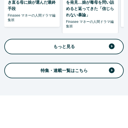
き直る母に娘が選んだ最終
を発見…娘が毒母を問い詰
夫
手段
めると返ってきた「信じら
れない暴論」
Finasee マネーの人間ドラマ編
F
集班
集
Finasee マネーの人間ドラマ編
集班
もっと見る
特集・連載一覧はこちら