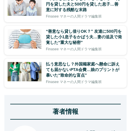
円を貸した夫と500円を貸した息子…善
意に対する残酷な末路
Finasee マネーの人間ドラマ編集班
“善意なら貸し借りOK？” 友達に500円を
貸した小1息子をかばう夫…妻の追及で発
覚した“重大な秘密”
Finasee マネーの人間ドラマ編集班
払う意思なし？外国籍家庭へ懸命に訴え
ても届かないPTA会費…娘のプリントが
暴いた“致命的な盲点”
Finasee マネーの人間ドラマ編集班
著者情報