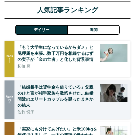
人気記事ランキング
デイリー
週間
「もう大学生になっているからダメ」と
屁理屈を主張…数千万円を相続するはず
Rank
1
の実子が「金の亡者」と化した背景事情
柘植 輝
「結婚相手は奨学金を借りている」父親
のひと言が相手家族を激怒させた…結婚
Rank
間近のエリートカップルを襲ったまさか
2
の結末
佐竹 悦子
「実家にも分けてあげたい」と米100kgを
無償で入手して…一本の電話で暴かれた