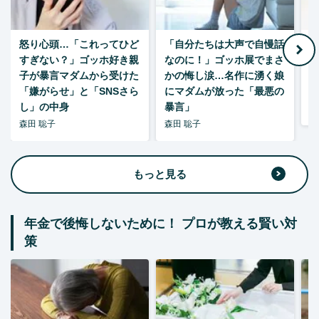
怒り心頭…「これってひど
「自分たちは大声で自慢話
すぎない？」ゴッホ好き親
なのに！」ゴッホ展でまさ
1
子が暴言マダムから受けた
かの悔し涙…名作に湧く娘
「嫌がらせ」と「SNSさら
にマダムが放った「最悪の
し」の中身
暴言」
森
森田 聡子
森田 聡子
もっと見る
年金で後悔しないために！ プロが教える賢い対
策