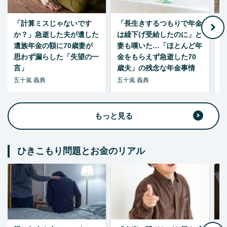
「計算ミスじゃないです
「長生きするつもりで年金
「
か？」急逝した夫が遺した
は繰下げ受給したのに」と
た
遺族年金の額に70歳妻が
妻も嘆いた…「ほとんど年
思わず漏らした「失望の一
金をもらえず急逝した70
言」
歳夫」の残念な年金事情
五十嵐 義典
五十嵐 義典
五
もっと見る
ひきこもり問題とお金のリアル