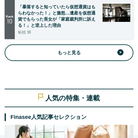
「暴落すると知っていたら仮想通貨はも
らわなかった！」と激怒…遺産を仮想通
Rank
貨でもらった長女が「家庭裁判所に訴え
10
る！」と逆上した理由
柘植 輝
もっと見る
人気の特集・連載
Finasee人気記事セレクション