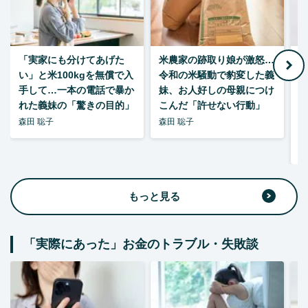
「実家にも分けてあげた
米農家の跡取り娘が激怒…
い」と米100kgを無償で入
令和の米騒動で豹変した義
手して…一本の電話で暴か
妹、お人好しの母親につけ
れた義妹の「驚きの目的」
こんだ「許せない行動」
森田 聡子
森田 聡子
F
集
もっと見る
「実際にあった」お金のトラブル・失敗談