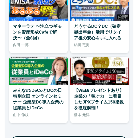
マネーラテ 〜泡立つギモ
どうするDC？DC（確定
ンを資産形成Cafeで解
拠出年金）活用でリタイ
決〜（全6回）
ア後の安心を手に入れる
内田 一博
絹川 竜男
みんなのiDeCoとDCの日
【WEB/プレゼントあり】
特別企画 オンラインセミ
企業の「稼ぐ力」に着目
ナー 企業型DC導入企業の
したJPXプライム150指数
従業員とiDeCo
を徹底解剖！
山中 伸枝
橋本 元洋