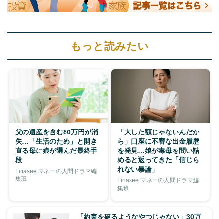
もっと読みたい
父の遺産を含む80万円が消
「大した額じゃないんだか
失…「生活のため」と開き
ら」口座に不審な出金履歴
直る母に娘が選んだ最終手
を発見…娘が毒母を問い詰
段
めると返ってきた「信じら
れない暴論」
Finasee マネーの人間ドラマ編
集班
Finasee マネーの人間ドラマ編
集班
「約束を破るようなやつじゃない」30万