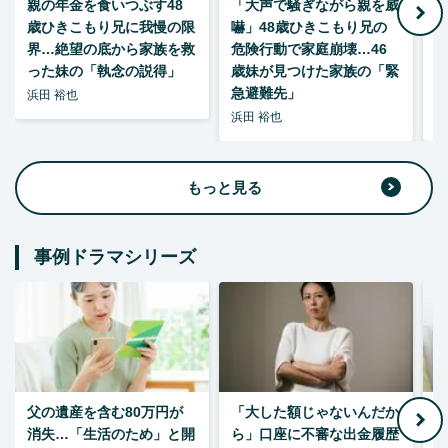
親の年金を食いつぶす48
「大声で騒ぎながら親を威
歳ひきこもり兄に我慢の限
嚇」48歳ひきこもり兄の
い
界…絶望の底から家族を救
危険行動で家庭崩壊…46
った妹の「執念の説得」
歳妹が見つけた家族の「緊
急避難先」
浜田 裕也
浜田 裕也
浜
もっと見る
事例ドラマシリーズ
父の遺産を含む80万円が
「大した額じゃないんだか
消失…「生活のため」と開
ら」口座に不審な出金履歴
ゃ