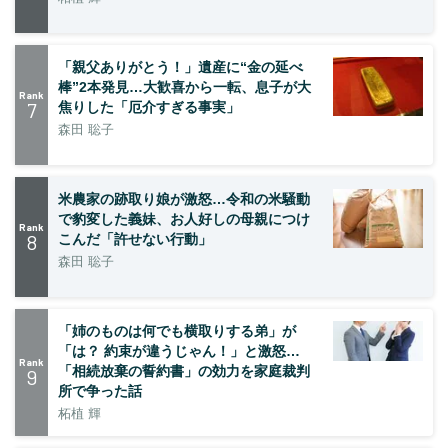
「親父ありがとう！」遺産に“金の延べ
棒”2本発見…大歓喜から一転、息子が大
Rank
7
焦りした「厄介すぎる事実」
森田 聡子
米農家の跡取り娘が激怒…令和の米騒動
で豹変した義妹、お人好しの母親につけ
Rank
8
こんだ「許せない行動」
森田 聡子
「姉のものは何でも横取りする弟」が
「は？ 約束が違うじゃん！」と激怒…
Rank
「相続放棄の誓約書」の効力を家庭裁判
9
所で争った話
柘植 輝