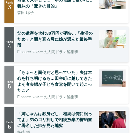
Rank
3
義妹の「驚きの目的」
森田 聡子
父の遺産を含む80万円が消失…「生活の
ため」と開き直る母に娘が選んだ最終手
Rank
4
段
Finasee マネーの人間ドラマ編集班
「ちょっと面倒だと思っていた」夫は本
心を打ち明けるも…田舎町に越してきた
Rank
よそ者夫婦が子ども食堂を開いて起こっ
5
たこと
Finasee マネーの人間ドラマ編集班
「姉ちゃんは独身だし、相続は俺に譲っ
てよ」弟のゴリ押しで相続放棄の誓約書
Rank
6
に署名した姉が見た地獄
柘植 輝