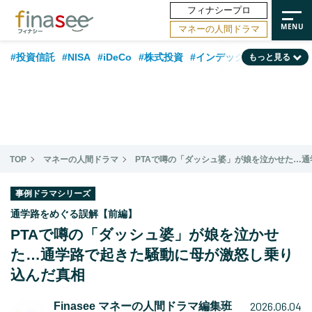
フィナシープロ
マネーの人間ドラマ
#投資信託
#NISA
#iDeCo
#株式投資
#インデックスファンド
もっと見る
#相談事例
#相続・贈与
#FP
#新NISA
#ランキング
#トレンド
#日本株
#公的年金
#30代
#40代
#50代
#金融用語解説
#資産運用業界
#老後
#海外事情
#積立投資
TOP
マネーの人間ドラマ
PTAで噂の「ダッシュ婆」が娘を泣かせた…
#フィナンシャル・ウェルビーイング
#データ・調査
#国内株式型
#60代
事例ドラマシリーズ
通学路をめぐる誤解【前編】
PTAで噂の「ダッシュ婆」が娘を泣かせ
た…通学路で起きた騒動に母が激怒し乗り
込んだ真相
2026.06.04
Finasee マネーの人間ドラマ編集班