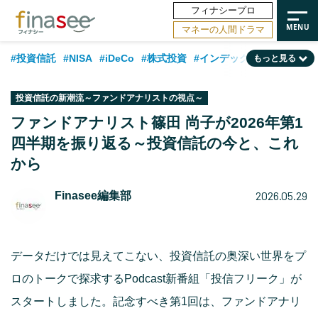
フィナシープロ
マネーの人間ドラマ
#投資信託
#NISA
#iDeCo
#株式投資
#インデックスファンド
もっと見る
#相談事例
#相続・贈与
#FP
#新NISA
#積立投資
#30代
投資信託の新潮流～ファンドアナリストの視点～
#ランキング
#日本株
#公的年金
#40代
#トレンド
ファンドアナリスト篠田 尚子が2026年第1
四半期を振り返る～投資信託の今と、これ
#フィナンシャル・ウェルビーイング
#企業型DC
#退職金
#50代
から
#老後
#データ・調査
#金融用語解説
#話題の企業
#国内株式型
2026.05.29
Finasee編集部
データだけでは見えてこない、投資信託の奥深い世界をプ
ロのトークで探求するPodcast新番組「投信フリーク」が
スタートしました。記念すべき第1回は、ファンドアナリ