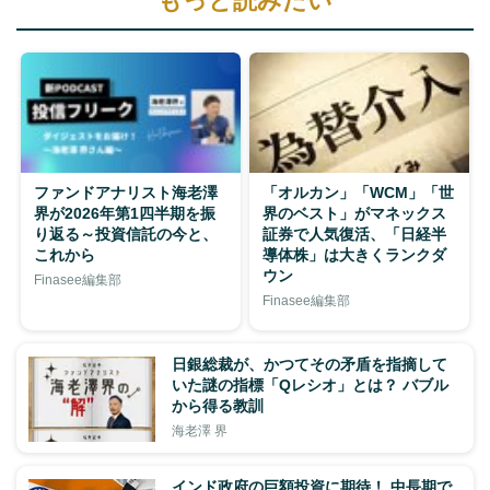
もっと読みたい
ファンドアナリスト海老澤
「オルカン」「WCM」「世
界が2026年第1四半期を振
界のベスト」がマネックス
り返る～投資信託の今と、
証券で人気復活、「日経半
これから
導体株」は大きくランクダ
ウン
Finasee編集部
Finasee編集部
日銀総裁が、かつてその矛盾を指摘して
いた謎の指標「Qレシオ」とは？ バブル
から得る教訓
海老澤 界
インド政府の巨額投資に期待！ 中長期で