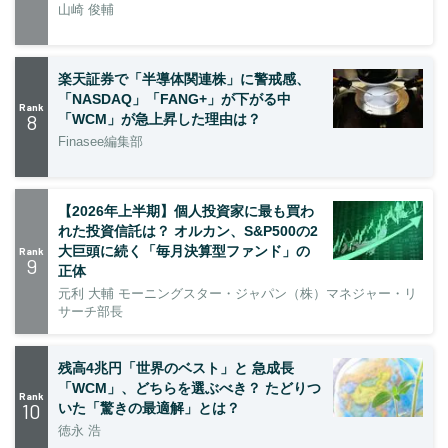
山崎 俊輔
楽天証券で「半導体関連株」に警戒感、
「NASDAQ」「FANG+」が下がる中
Rank
8
「WCM」が急上昇した理由は？
Finasee編集部
【2026年上半期】個人投資家に最も買わ
れた投資信託は？ オルカン、S&P500の2
大巨頭に続く「毎月決算型ファンド」の
Rank
9
正体
元利 大輔 モーニングスター・ジャパン（株）マネジャー・リ
サーチ部長
残高4兆円「世界のベスト」と 急成長
「WCM」、どちらを選ぶべき？ たどりつ
Rank
10
いた「驚きの最適解」とは？
徳永 浩