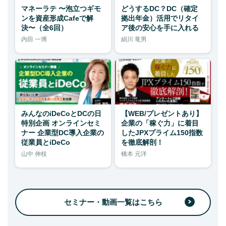
マネーラテ 〜泡立つギモ
どうするDC？DC（確定
ンを資産形成Cafeで解
拠出年金）活用でリタイ
決〜（全6回）
ア後の安心を手に入れる
内田 一博
絹川 竜男
みんなのiDeCoとDCの日
【WEB/プレゼントあり】
特別企画 オンラインセミ
企業の「稼ぐ力」に着目
ナー 企業型DC導入企業の
したJPXプライム150指数
従業員とiDeCo
を徹底解剖！
山中 伸枝
橋本 元洋
セミナー・動画一覧はこちら