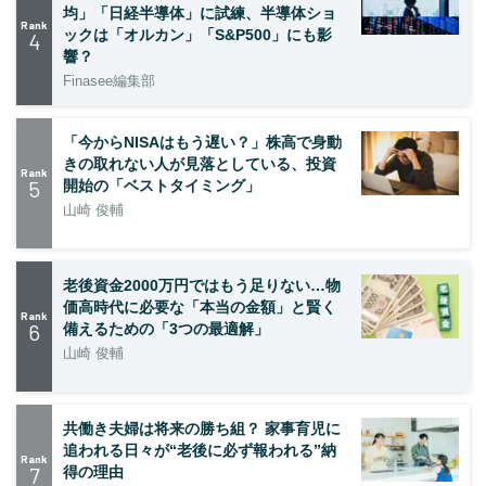
均」「日経半導体」に試練、半導体ショ
Rank
ックは「オルカン」「S&P500」にも影
4
響？
Finasee編集部
「今からNISAはもう遅い？」株高で身動
きの取れない人が見落としている、投資
Rank
5
開始の「ベストタイミング」
山崎 俊輔
老後資金2000万円ではもう足りない…物
価高時代に必要な「本当の金額」と賢く
Rank
6
備えるための「3つの最適解」
山崎 俊輔
共働き夫婦は将来の勝ち組？ 家事育児に
追われる日々が“老後に必ず報われる”納
Rank
7
得の理由