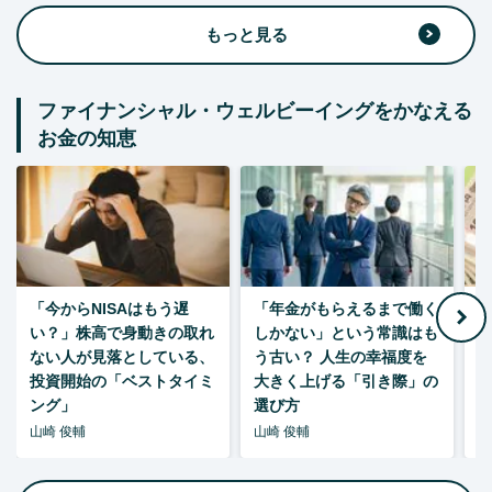
もっと見る
ファイナンシャル・ウェルビーイングをかなえる
お金の知恵
「今からNISAはもう遅
「年金がもらえるまで働く
老
い？」株高で身動きの取れ
しかない」という常識はも
ない人が見落としている、
う古い？ 人生の幸福度を
投資開始の「ベストタイミ
大きく上げる「引き際」の
ング」
選び方
山崎 俊輔
山崎 俊輔
山