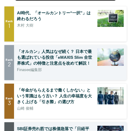
AI時代、「オールカントリー“一択”」は
終わるだろう
Rank
1
木村 大樹
「オルカン」人気はなぜ続く？ 日本で最
も選ばれている投信「eMAXIS Slim 全世
Rank
2
界株式」の特徴と注意点を改めて解説！
Finasee編集部
「年金がもらえるまで働くしかない」と
いう常識はもう古い？ 人生の幸福度を大
Rank
3
きく上げる「引き際」の選び方
山崎 俊輔
SBI証券売れ筋では株価急落で「日経平