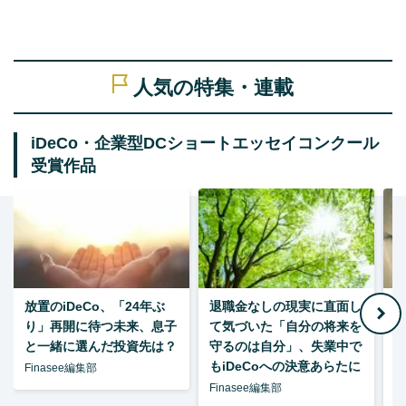
人気の特集・連載
iDeCo・企業型DCショートエッセイコンクール
受賞作品
放置のiDeCo、「24年ぶ
退職金なしの現実に直面し
り」再開に待つ未来、息子
て気づいた「自分の将来を
と一緒に選んだ投資先は？
守るのは自分」、失業中で
た
もiDeCoへの決意あらたに
Finasee編集部
Finasee編集部
F