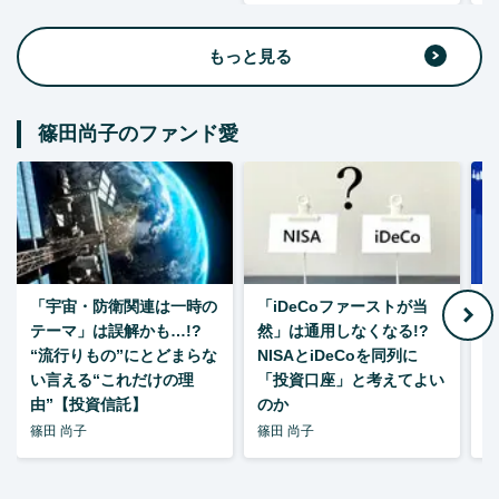
もっと見る
篠田尚子のファンド愛
「宇宙・防衛関連は一時の
「iDeCoファーストが当
【
テーマ」は誤解かも…!?
然」は通用しなくなる!?
“流行りもの”にとどまらな
NISAとiDeCoを同列に
い言える“これだけの理
「投資口座」と考えてよい
由”【投資信託】
のか
篠田 尚子
篠田 尚子
篠