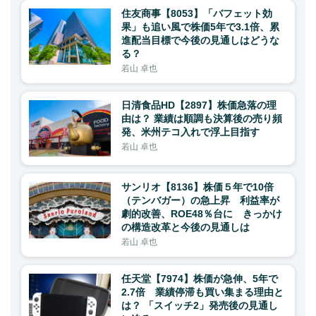
住友商事【8053】「バフェット効
果」も追い風で株価5年で3.1倍、累
進配当目標で今後の見通しはどうな
る？
若山 卓也
日清食品HD【2897】株価急落の理
由は？ 業績は順調も決算後の売り頻
発、米州テコ入れで浮上目指す
若山 卓也
サンリオ【8136】株価５年で10倍
（テンバガー）の急上昇 利益率が
劇的改善、ROE48％台に きっかけ
の構造改革と今後の見通しは
若山 卓也
任天堂【7974】株価が急伸、5年で
2.7倍 業績停滞も買い集まる理由と
は？ 「スイッチ2」発売後の見通し