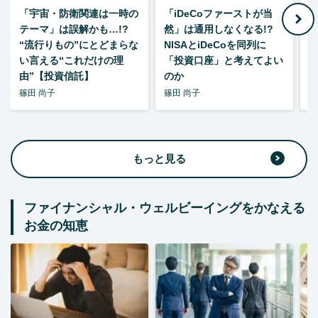
「宇宙・防衛関連は一時の
「iDeCoファーストが当
【
テーマ」は誤解かも…!?
然」は通用しなくなる!?
“流行りもの”にとどまらな
NISAとiDeCoを同列に
い言える“これだけの理
「投資口座」と考えてよい
由”【投資信託】
のか
篠田 尚子
篠田 尚子
篠
もっと見る
ファイナンシャル・ウェルビーイングをかなえる
お金の知恵