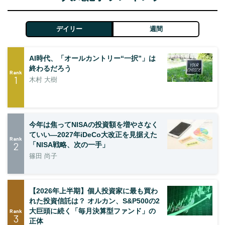
デイリー
週間
AI時代、「オールカントリー“一択”」は
終わるだろう
Rank
1
木村 大樹
今年は焦ってNISAの投資額を増やさなく
ていい―2027年iDeCo大改正を見据えた
Rank
2
「NISA戦略、次の一手」
篠田 尚子
【2026年上半期】個人投資家に最も買わ
れた投資信託は？ オルカン、S&P500の2
大巨頭に続く「毎月決算型ファンド」の
Rank
3
正体