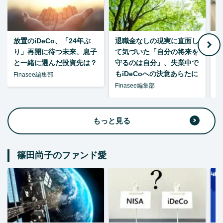
放置のiDeCo、「24年ぶ
退職金なしの現実に直面し
り」再開に待つ未来、息子
て気づいた「自分の将来を
と一緒に選んだ投資先は？
守るのは自分」、失業中で
た
もiDeCoへの決意あらたに
Finasee編集部
Finasee編集部
F
もっと見る
篠田尚子のファンド愛