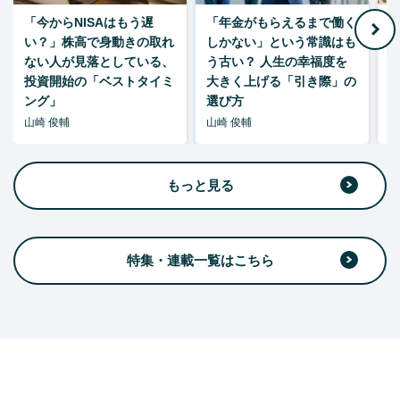
「今からNISAはもう遅
「年金がもらえるまで働く
老
い？」株高で身動きの取れ
しかない」という常識はも
ない人が見落としている、
う古い？ 人生の幸福度を
投資開始の「ベストタイミ
大きく上げる「引き際」の
ング」
選び方
山崎 俊輔
山崎 俊輔
山
もっと見る
特集・連載一覧はこちら