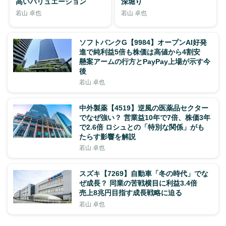
高いバリュエーション
深堀り
若山 卓也
若山 卓也
ソフトバンクG【9984】オープンAI好発
進で純利益5倍も株価は高値から4割安
懸案アームの行方とPayPay上場が示す今
後
若山 卓也
中外製薬【4519】逆風の医薬品セクター
でなぜ強い？ 営業益10年で7倍、株価3年
で2.6倍 ロシュとの「特別な関係」がも
たらす影響を解説
若山 卓也
スズキ【7269】自動車「冬の時代」でな
ぜ成長？ 同業の苦戦横目に利益3.4倍
売上8兆円目指す成長戦略に迫る
若山 卓也