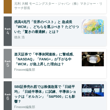
元利 大輔 モーニングスター・ジャパン（株）マネジャー・リ
サーチ部長
残高4兆円「世界のベスト」と 急成長
「WCM」、どちらを選ぶべき？ たどりつ
Rank
4
いた「驚きの最適解」とは？
徳永 浩
楽天証券で「半導体関連株」に警戒感、
「NASDAQ」「FANG+」が下がる中
Rank
5
「WCM」が急上昇した理由は？
Finasee編集部
SBI証券売れ筋では株価急落で「日経平
均」「日経半導体」に試練、半導体ショ
Rank
ックは「オルカン」「S&P500」にも影
6
響？
Finasee編集部