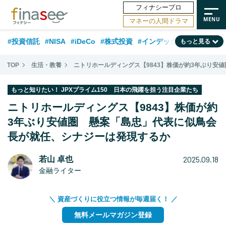
フィナシープロ
マネーの人間ドラマ
#投資信託
#NISA
#iDeCo
#株式投資
#インデックスファンド
もっと見る
#相談事例
#相続・贈与
#FP
#新NISA
#ランキング
#トレンド
TOP
生活・教養
ニトリホールディングス【9843】株価が約3年ぶり安
#日本株
#公的年金
#30代
#40代
#50代
#金融用語解説
もっと知りたい！ JPXプライム150 日本の飛躍を担う注目企業たち
#資産運用業界
#老後
#海外事情
#積立投資
ニトリホールディングス【9843】株価が約
#フィナンシャル・ウェルビーイング
3年ぶり安値圏 懸案「島忠」代表に似鳥会
#データ・調査
#国内株式型
長が就任、シナジーは発現するか
#60代
2025.09.18
若山 卓也
金融ライター
＼ 資産づくりに役立つ情報が毎週届く！ ／
無料メールマガジン登録