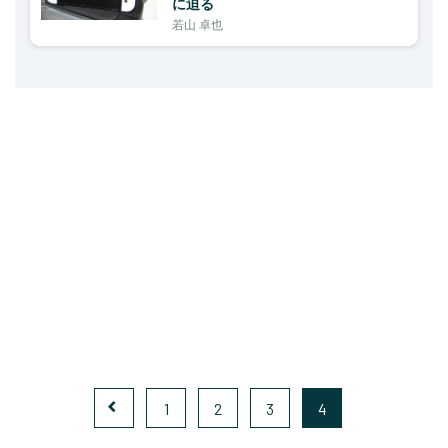
に迫る
若山 卓也
1
2
3
4