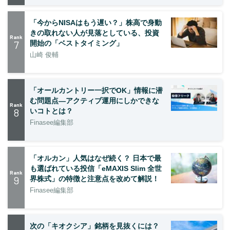
「今からNISAはもう遅い？」株高で身動
きの取れない人が見落としている、投資
Rank
7
開始の「ベストタイミング」
山崎 俊輔
「オールカントリー一択でOK」情報に潜
む問題点―アクティブ運用にしかできな
Rank
8
いコトとは？
Finasee編集部
「オルカン」人気はなぜ続く？ 日本で最
も選ばれている投信「eMAXIS Slim 全世
Rank
9
界株式」の特徴と注意点を改めて解説！
Finasee編集部
次の「キオクシア」銘柄を見抜くには？