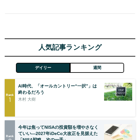
人気記事ランキング
デイリー
週間
AI時代、「オールカントリー“一択”」は
終わるだろう
Rank
1
木村 大樹
今年は焦ってNISAの投資額を増やさなく
ていい―2027年iDeCo大改正を見据えた
Rank
「NISA戦略、次の一手」