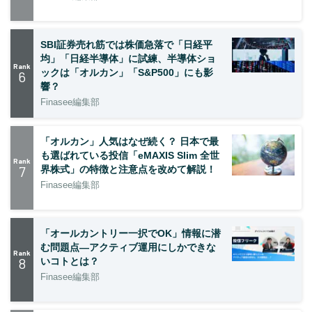
SBI証券売れ筋では株価急落で「日経平
均」「日経半導体」に試練、半導体ショ
Rank
ックは「オルカン」「S&P500」にも影
6
響？
Finasee編集部
「オルカン」人気はなぜ続く？ 日本で最
も選ばれている投信「eMAXIS Slim 全世
Rank
7
界株式」の特徴と注意点を改めて解説！
Finasee編集部
「オールカントリー一択でOK」情報に潜
む問題点―アクティブ運用にしかできな
Rank
8
いコトとは？
Finasee編集部