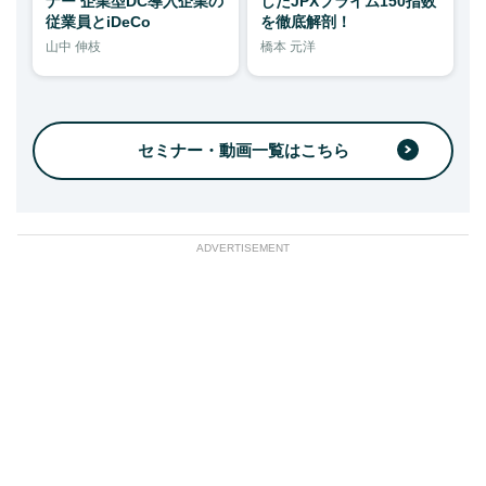
ナー 企業型DC導入企業の
したJPXプライム150指数
従業員とiDeCo
を徹底解剖！
山中 伸枝
橋本 元洋
セミナー・動画一覧はこちら
ADVERTISEMENT