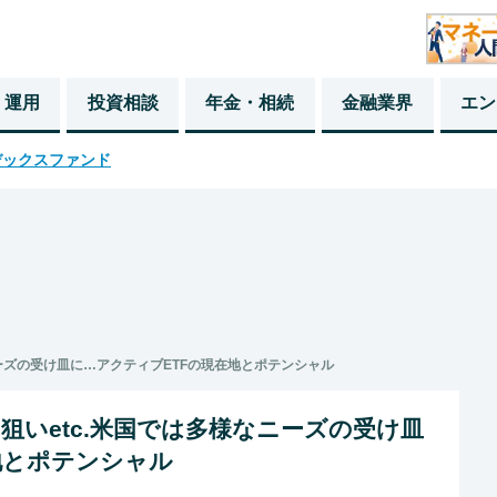
・運用
投資相談
年金・相続
金融業界
エン
デックスファンド
ーズの受け皿に…アクティブETFの現在地とポテンシャル
狙いetc.米国では多様なニーズの受け皿
地とポテンシャル