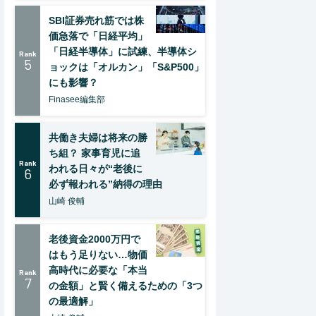
SBI証券売れ筋では株
価急落で「日経平均」
「日経半導体」に試練、半導体シ
Rank
5
ョックは「オルカン」「S&P500」
にも影響？
Finasee編集部
共働き夫婦は将来の勝
ち組？ 家事育児に追
Rank
われる日々が“老後に
6
必ず報われる”納得の理由
山崎 俊輔
老後資金2000万円で
はもう足りない…物価
高時代に必要な「本当
Rank
7
の金額」と賢く備えるための「3つ
の最適解」