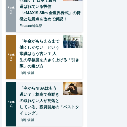
ぜ続く？ 日本で最も
選ばれている投信
Rank
2
「eMAXIS Slim 全世界株式」の特
徴と注意点を改めて解説！
Finasee編集部
「年金がもらえるまで
働くしかない」という
常識はもう古い？ 人
Rank
3
生の幸福度を大きく上げる「引き
際」の選び方
山崎 俊輔
「今からNISAはもう
遅い？」株高で身動き
の取れない人が見落と
Rank
4
している、投資開始の「ベストタ
イミング」
山崎 俊輔