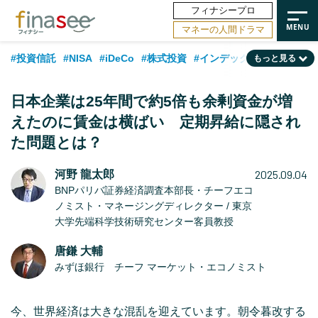
フィナシープロ
マネーの人間ドラマ
#投資信託
#NISA
#iDeCo
#株式投資
#インデックスファンド
もっと見る
#相談事例
#相続・贈与
#FP
#新NISA
#ランキング
#日本株
日本企業は25年間で約5倍も余剰資金が増
#積立投資
#トレンド
#30代
#公的年金
#40代
#50代
えたのに賃金は横ばい 定期昇給に隠され
た問題とは？
#フィナンシャル・ウェルビーイング
#老後
#金融用語解説
#データ・調査
#資産運用業界
#海外事情
#国内株式型
#60代
2025.09.04
河野 龍太郎
BNPパリバ証券経済調査本部長・チーフエコ
ノミスト・マネージングディレクター / 東京
大学先端科学技術研究センター客員教授
唐鎌 大輔
みずほ銀行 チーフ マーケット・エコノミスト
今、世界経済は大きな混乱を迎えています。朝令暮改する