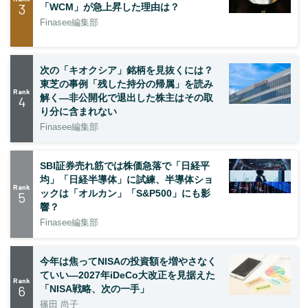
3
「WCM」が急上昇した理由は？
Finasee編集部
次の「キオクシア」銘柄を見抜くには？
東芝の事例「残した持分の帰属」を読み
Rank
解く—非公開化で退出した株主はその取
4
り分に含まれない
Finasee編集部
SBI証券売れ筋では株価急落で「日経平
均」「日経半導体」に試練、半導体ショ
Rank
ックは「オルカン」「S&P500」にも影
5
響？
Finasee編集部
今年は焦ってNISAの投資額を増やさなく
ていい―2027年iDeCo大改正を見据えた
Rank
6
「NISA戦略、次の一手」
篠田 尚子