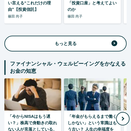
い言える“これだけの理
「投資口座」と考えてよい
由”【投資信託】
のか
篠田 尚子
篠田 尚子
篠
もっと見る
ファイナンシャル・ウェルビーイングをかなえる
お金の知恵
「今からNISAはもう遅
「年金がもらえるまで働く
老
い？」株高で身動きの取れ
しかない」という常識はも
ない人が見落としている、
う古い？ 人生の幸福度を