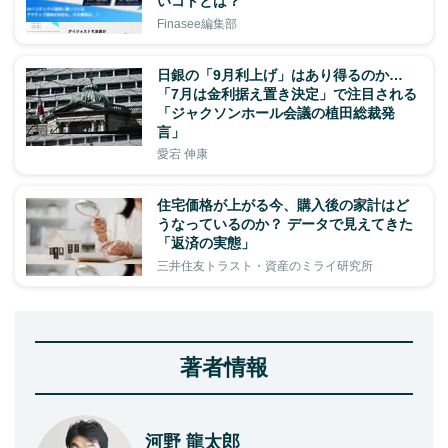
いコトとは？
Finasee編集部
日銀の「9月利上げ」はあり得るのか…
「7月は金利据え置き決定」で注目される
「ジャクソンホール会議の植田総裁発
言」
愛宕 伸康
住宅価格が上がる今、購入後の家計はど
うなっているのか？ データで見えてきた
「返済の実態」
三井住友トラスト・資産のミライ研究所
著者情報
河野 龍太郎