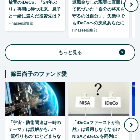
放置のiDeCo、「24年ぶ
退職金なしの現実に直面し
り」再開に待つ未来、息子
て気づいた「自分の将来を
と一緒に選んだ投資先は？
守るのは自分」、失業中で
た
もiDeCoへの決意あらたに
Finasee編集部
Finasee編集部
F
もっと見る
篠田尚子のファンド愛
「宇宙・防衛関連は一時の
「iDeCoファーストが当
【
テーマ」は誤解かも…!?
然」は通用しなくなる!?
“流行りもの”にとどまらな
NISAとiDeCoを同列に