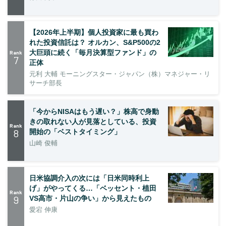
【2026年上半期】個人投資家に最も買わ
れた投資信託は？ オルカン、S&P500の2
大巨頭に続く「毎月決算型ファンド」の
Rank
7
正体
元利 大輔 モーニングスター・ジャパン（株）マネジャー・リ
サーチ部長
「今からNISAはもう遅い？」株高で身動
きの取れない人が見落としている、投資
Rank
8
開始の「ベストタイミング」
山崎 俊輔
日米協調介入の次には「日米同時利上
げ」がやってくる…「ベッセント・植田
Rank
9
VS高市・片山の争い」から見えたもの
愛宕 伸康