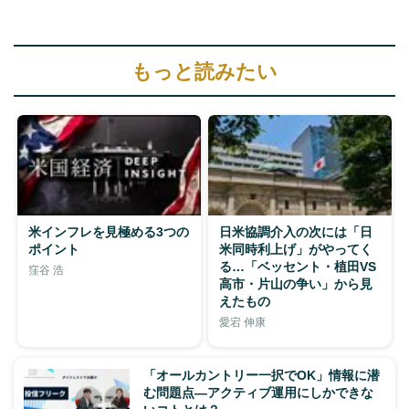
もっと読みたい
米インフレを見極める3つの
日米協調介入の次には「日
ポイント
米同時利上げ」がやってく
る…「ベッセント・植田VS
窪谷 浩
高市・片山の争い」から見
えたもの
愛宕 伸康
「オールカントリー一択でOK」情報に潜
む問題点―アクティブ運用にしかできな