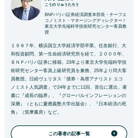
こうの りゅうたろう
BNPパリバ証券経済調査本部長・チーフエ
コノミスト・マネージングディレクター /
東京大学先端科学技術研究センター客員教
授
１９８７年、横浜国立大学経済学部卒業。住友銀行、大
和投資顧問、第一生命経済研究所を経て、２０００年、
ＢＮＰパリバ証券に移籍。23年より東京大学先端科学技
術研究センター客員上級研究員を兼務、25年より同大客
員教授。日経ヴェリタス「債券・為替アナリスト エコ
ノミスト人気調査」で24年までに11回、首位に選出。著
書に『成長の臨界』、『グローバルインフレーションの
深層』（ともに慶應義塾大学出版会）、『日本経済の死
角』（筑摩書房）など。
この著者の記事一覧