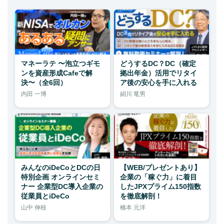
マネーラテ 〜泡立つギモ
どうするDC？DC（確定
ンを資産形成Cafeで解
拠出年金）活用でリタイ
決〜（全6回）
ア後の安心を手に入れる
内田 一博
絹川 竜男
みんなのiDeCoとDCの日
【WEB/プレゼントあり】
特別企画 オンラインセミ
企業の「稼ぐ力」に着目
ナー 企業型DC導入企業の
したJPXプライム150指数
従業員とiDeCo
を徹底解剖！
山中 伸枝
橋本 元洋