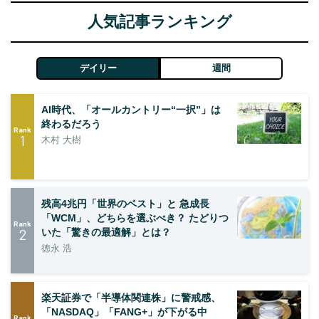
人気記事ランキング
デイリー
週間
AI時代、「オールカントリー“一択”」は
終わるだろう
Rank
1
木村 大樹
残高4兆円「世界のベスト」と 急成長
「WCM」、どちらを選ぶべき？ たどりつ
Rank
2
いた「驚きの最適解」とは？
徳永 浩
楽天証券で「半導体関連株」に警戒感、
「NASDAQ」「FANG+」が下がる中
Rank