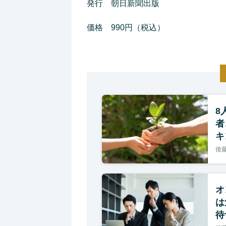
発行 朝日新聞出版
価格 990円（税込）
8
者
キ
後藤
オ
は
待