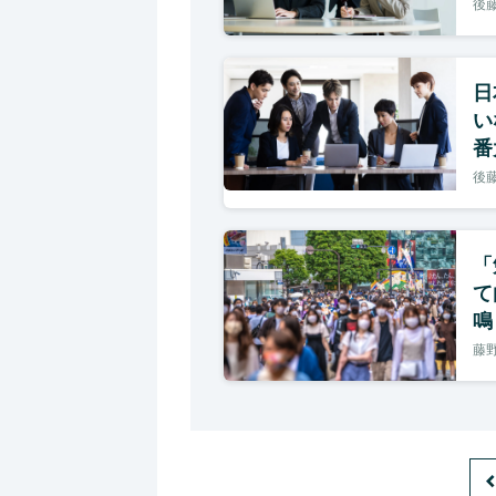
後藤
日
い
番
後藤
「
て
鳴
藤野