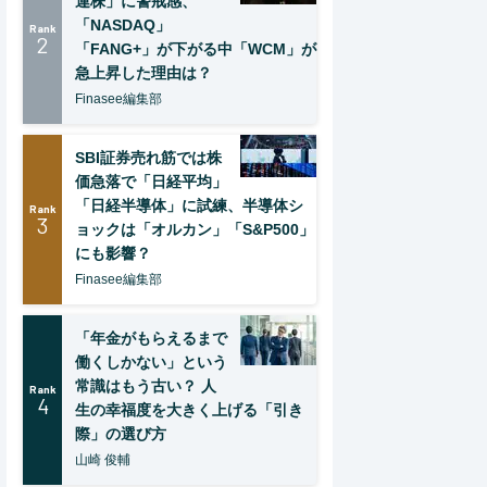
連株」に警戒感、
「NASDAQ」
Rank
2
「FANG+」が下がる中「WCM」が
急上昇した理由は？
Finasee編集部
SBI証券売れ筋では株
価急落で「日経平均」
「日経半導体」に試練、半導体シ
Rank
3
ョックは「オルカン」「S&P500」
にも影響？
Finasee編集部
「年金がもらえるまで
働くしかない」という
常識はもう古い？ 人
Rank
4
生の幸福度を大きく上げる「引き
際」の選び方
山崎 俊輔