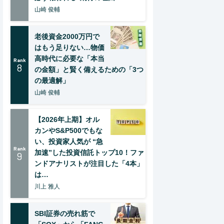
山崎 俊輔
老後資金2000万円で
はもう足りない…物価
高時代に必要な「本当
Rank
8
の金額」と賢く備えるための「3つ
の最適解」
山崎 俊輔
【2026年上期】オル
カンやS&P500でもな
い、投資家人気が “急
Rank
加速”した投資信託トップ10！ファ
9
ンドアナリストが注目した「4本」
は…
川上 雅人
SBI証券の売れ筋で