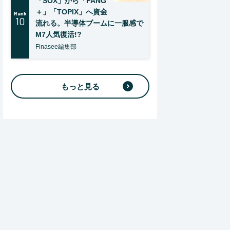
「SOX」から「FANG
＋」「TOPIX」へ資金
Rank
10
流れる。半導体ブームに一服感で
M7人気復活!?
Finasee編集部
もっと見る