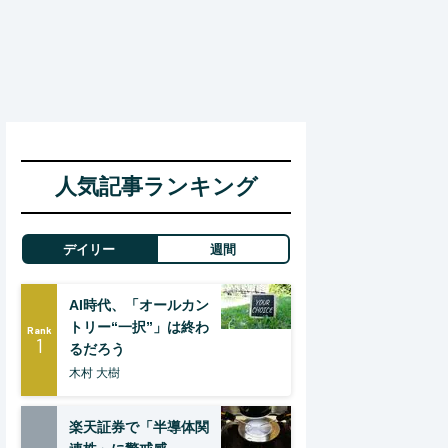
人気記事ランキング
デイリー
週間
AI時代、「オールカン
トリー“一択”」は終わ
Rank
1
るだろう
木村 大樹
楽天証券で「半導体関