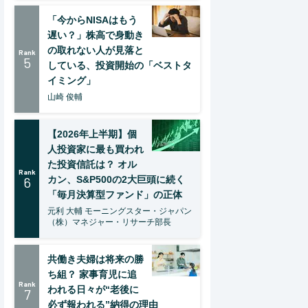
「今からNISAはもう
遅い？」株高で身動き
の取れない人が見落と
Rank
5
している、投資開始の「ベストタ
イミング」
山崎 俊輔
【2026年上半期】個
人投資家に最も買われ
た投資信託は？ オル
Rank
6
カン、S&P500の2大巨頭に続く
「毎月決算型ファンド」の正体
元利 大輔 モーニングスター・ジャパン
（株）マネジャー・リサーチ部長
共働き夫婦は将来の勝
ち組？ 家事育児に追
Rank
われる日々が“老後に
7
必ず報われる”納得の理由