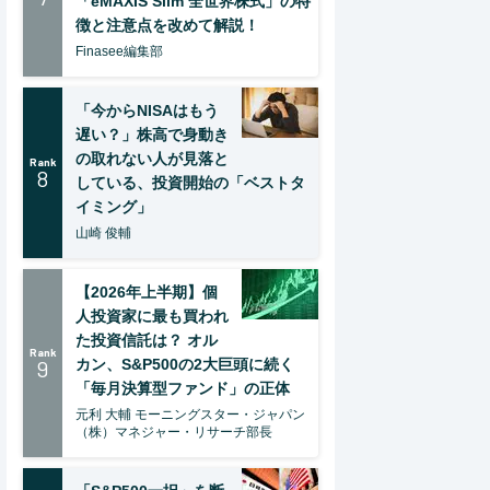
「eMAXIS Slim 全世界株式」の特
徴と注意点を改めて解説！
Finasee編集部
「今からNISAはもう
遅い？」株高で身動き
の取れない人が見落と
Rank
8
している、投資開始の「ベストタ
イミング」
山崎 俊輔
【2026年上半期】個
人投資家に最も買われ
た投資信託は？ オル
Rank
9
カン、S&P500の2大巨頭に続く
「毎月決算型ファンド」の正体
元利 大輔 モーニングスター・ジャパン
（株）マネジャー・リサーチ部長