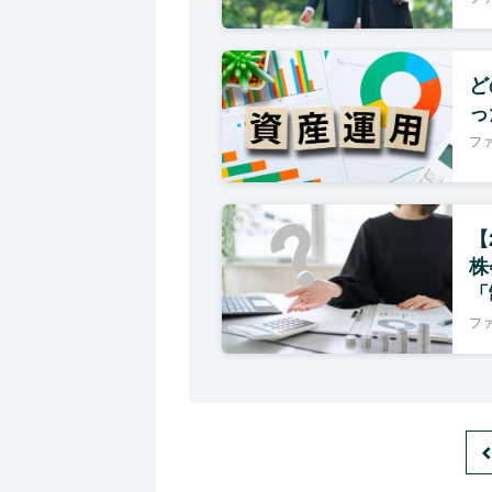
ど
っ
フ
【
株
「
フ