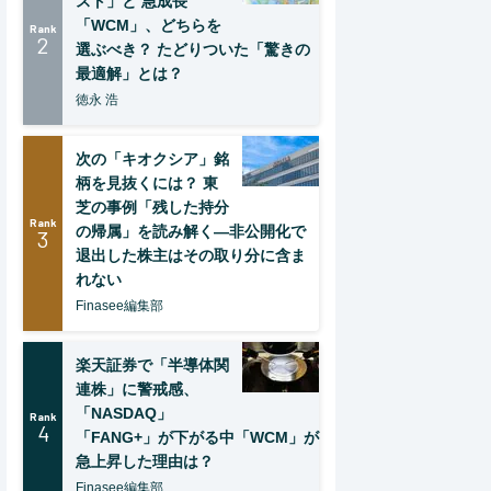
スト」と 急成長
「WCM」、どちらを
Rank
2
選ぶべき？ たどりついた「驚きの
最適解」とは？
徳永 浩
次の「キオクシア」銘
柄を見抜くには？ 東
芝の事例「残した持分
Rank
の帰属」を読み解く—非公開化で
3
退出した株主はその取り分に含ま
れない
Finasee編集部
楽天証券で「半導体関
連株」に警戒感、
「NASDAQ」
Rank
4
「FANG+」が下がる中「WCM」が
急上昇した理由は？
Finasee編集部