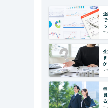
企
で
っ
フ
企
ま
か
フ
毎
員
る
フ