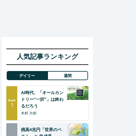
人気記事ランキング
デイリー
週間
AI時代、「オールカン
トリー“一択”」は終わ
Rank
1
るだろう
木村 大樹
残高4兆円「世界のベ