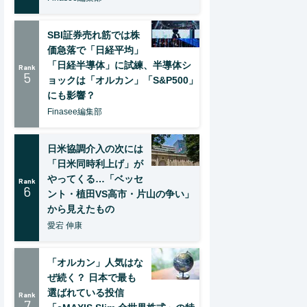
SBI証券売れ筋では株
価急落で「日経平均」
「日経半導体」に試練、半導体シ
Rank
5
ョックは「オルカン」「S&P500」
にも影響？
Finasee編集部
日米協調介入の次には
「日米同時利上げ」が
やってくる…「ベッセ
Rank
6
ント・植田VS高市・片山の争い」
から見えたもの
愛宕 伸康
「オルカン」人気はな
ぜ続く？ 日本で最も
選ばれている投信
Rank
7