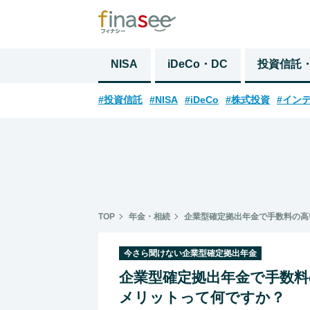
NISA
iDeCo・DC
投資信託
#投資信託
#NISA
#iDeCo
#株式投資
#イン
TOP
年金・相続
企業型確定拠出年金で手数料の高
今さら聞けない企業型確定拠出年金
企業型確定拠出年金で手数
メリットって何ですか？