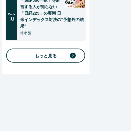
「S&P500一択」を断
言する人が知らない
「日経225」の実態 日
Rank
10
米インデックス対決の“予想外の結
果”
徳永 浩
もっと見る