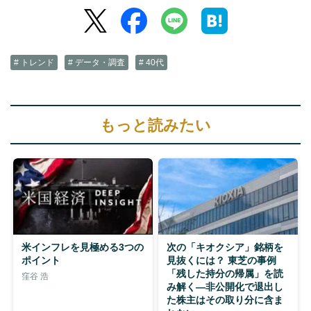
# トレンド
# データ・調査
# 40代
もっと読みたい
米インフレを見極める3つの
次の「キオクシア」銘柄を
ポイント
見抜くには？ 東芝の事例
「残した持分の帰属」を読
窪谷 浩
み解く—非公開化で退出し
た株主はその取り分に含ま