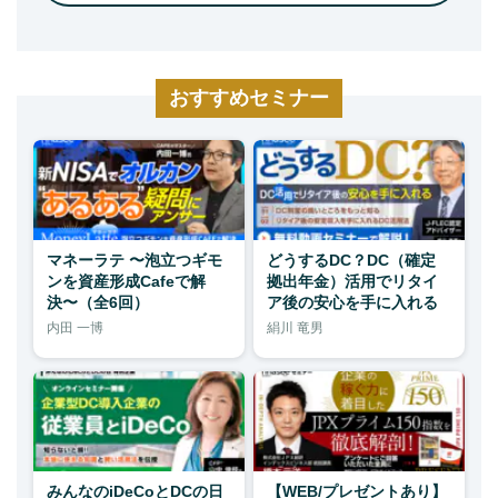
おすすめセミナー
マネーラテ 〜泡立つギモ
どうするDC？DC（確定
ンを資産形成Cafeで解
拠出年金）活用でリタイ
決〜（全6回）
ア後の安心を手に入れる
内田 一博
絹川 竜男
みんなのiDeCoとDCの日
【WEB/プレゼントあり】