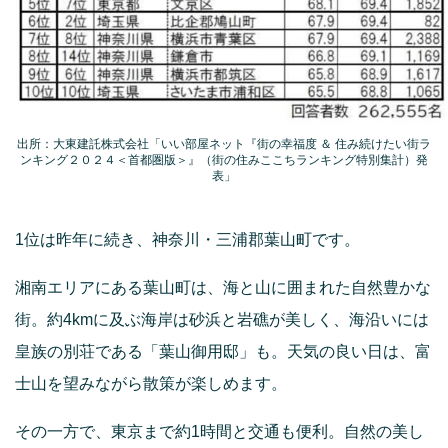
出所：大東建託株式会社「いい部屋ネット『街の幸福度 ＆ 住み続けたい街ラ
ンキング２０２４＜首都圏版＞』（街の住みここちランキング特別集計）発
表」
1位は昨年に続き、神奈川・三浦郡葉山町です。
湘南エリアにある葉山町は、海と山に囲まれた自然豊かな
街。約4kmに及ぶ海岸は砂浜と岩礁が美しく、海沿いには
皇族の別荘である「葉山御用邸」も。天気の良い日は、富
士山を望みながら散策が楽しめます。
その一方で、東京まで約1時間と交通も便利。自然の美し