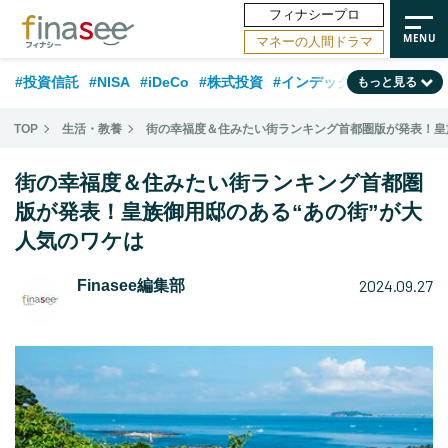
フィナシープロ
マネーの人間ドラマ
#投資信託
#NISA
#iDeCo
#株式投資
#インデックスファンド
もっと見る
#相談事例
#相続・贈与
#FP
#新NISA
#積立投資
#30代
TOP
生活・教養
街の幸福度＆住みたい街ランキング首都圏版が発表！皇
#ランキング
#日本株
#公的年金
#40代
#トレンド
街の幸福度＆住みたい街ランキング首都圏
#フィナンシャル・ウェルビーイング
#企業型DC
#退職金
#50代
版が発表！皇族御用邸のある“あの街”が大
人気のワケは
#老後
#データ・調査
#金融用語解説
#話題の企業
#国内株式型
2024.09.27
Finasee編集部