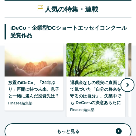
人気の特集・連載
iDeCo・企業型DCショートエッセイコンクール
受賞作品
放置のiDeCo、「24年ぶ
退職金なしの現実に直面し
り」再開に待つ未来、息子
て気づいた「自分の将来を
と一緒に選んだ投資先は？
守るのは自分」、失業中で
た
もiDeCoへの決意あらたに
Finasee編集部
Finasee編集部
F
もっと見る