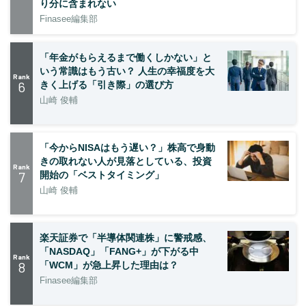
り分に含まれない
Finasee編集部
「年金がもらえるまで働くしかない」と
いう常識はもう古い？ 人生の幸福度を大
Rank
6
きく上げる「引き際」の選び方
山崎 俊輔
「今からNISAはもう遅い？」株高で身動
きの取れない人が見落としている、投資
Rank
7
開始の「ベストタイミング」
山崎 俊輔
楽天証券で「半導体関連株」に警戒感、
「NASDAQ」「FANG+」が下がる中
Rank
8
「WCM」が急上昇した理由は？
Finasee編集部