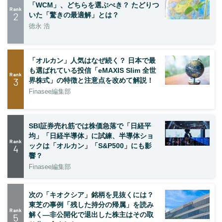
「WCM」、どちらを選ぶべき？ たどりつ
Rank
2
いた「驚きの最適解」とは？
徳永 浩
「オルカン」人気はなぜ続く？ 日本で最
も選ばれている投信「eMAXIS Slim 全世
Rank
3
界株式」の特徴と注意点を改めて解説！
Finasee編集部
SBI証券売れ筋では株価急落で「日経平
均」「日経半導体」に試練、半導体ショ
Rank
ックは「オルカン」「S&P500」にも影
4
響？
Finasee編集部
次の「キオクシア」銘柄を見抜くには？
東芝の事例「残した持分の帰属」を読み
Rank
解く—非公開化で退出した株主はその取
5