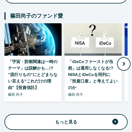
篠田尚子のファンド愛
「宇宙・防衛関連は一時の
「iDeCoファーストが当
【
テーマ」は誤解かも…!?
然」は通用しなくなる!?
“流行りもの”にとどまらな
NISAとiDeCoを同列に
い言える“これだけの理
「投資口座」と考えてよい
由”【投資信託】
のか
篠田 尚子
篠田 尚子
篠
もっと見る