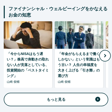
ファイナンシャル・ウェルビーイングをかなえる
お金の知恵
「今からNISAはもう遅
「年金がもらえるまで働く
老
い？」株高で身動きの取れ
しかない」という常識はも
ない人が見落としている、
う古い？ 人生の幸福度を
投資開始の「ベストタイミ
大きく上げる「引き際」の
ング」
選び方
山崎 俊輔
山崎 俊輔
山
もっと見る