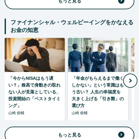
もっと見る
ファイナンシャル・ウェルビーイングをかなえる
お金の知恵
「今からNISAはもう遅
「年金がもらえるまで働く
老
い？」株高で身動きの取れ
しかない」という常識はも
ない人が見落としている、
う古い？ 人生の幸福度を
投資開始の「ベストタイミ
大きく上げる「引き際」の
ング」
選び方
山崎 俊輔
山崎 俊輔
山
もっと見る