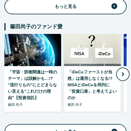
もっと見る
篠田尚子のファンド愛
「宇宙・防衛関連は一時の
「iDeCoファーストが当
【
テーマ」は誤解かも…!?
然」は通用しなくなる!?
“流行りもの”にとどまらな
NISAとiDeCoを同列に
い言える“これだけの理
「投資口座」と考えてよい
由”【投資信託】
のか
篠田 尚子
篠田 尚子
篠