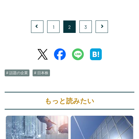
1
2
3
# 話題の企業
# 日本株
もっと読みたい