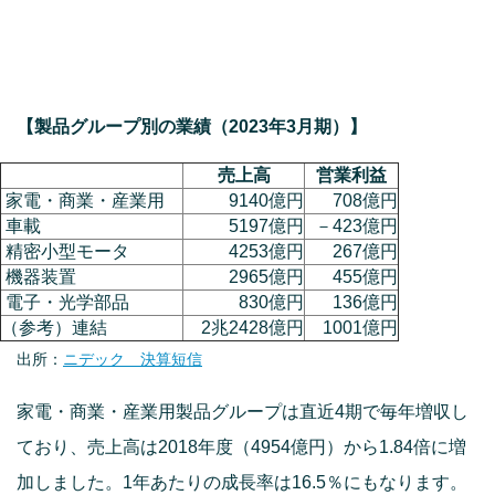
【製品グループ別の業績（2023年3月期）】
売上高
営業利益
家電・商業・産業用
9140億円
708億円
車載
5197億円
－423億円
精密小型モータ
4253億円
267億円
機器装置
2965億円
455億円
電子・光学部品
830億円
136億円
（参考）連結
2兆2428億円
1001億円
出所：
ニデック 決算短信
家電・商業・産業用製品グループは直近4期で毎年増収し
ており、売上高は2018年度（4954億円）から1.84倍に増
加しました。1年あたりの成長率は16.5％にもなります。