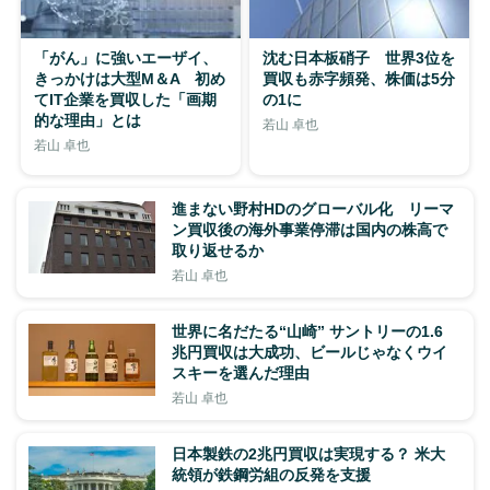
「がん」に強いエーザイ、
沈む日本板硝子 世界3位を
きっかけは大型M＆A 初め
買収も赤字頻発、株価は5分
てIT企業を買収した「画期
の1に
的な理由」とは
若山 卓也
若山 卓也
進まない野村HDのグローバル化 リーマ
ン買収後の海外事業停滞は国内の株高で
取り返せるか
若山 卓也
世界に名だたる“山崎” サントリーの1.6
兆円買収は大成功、ビールじゃなくウイ
スキーを選んだ理由
若山 卓也
日本製鉄の2兆円買収は実現する？ 米大
統領が鉄鋼労組の反発を支援