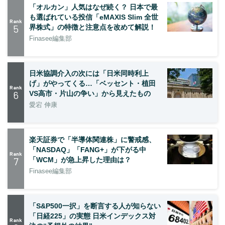
「オルカン」人気はなぜ続く？ 日本で最
も選ばれている投信「eMAXIS Slim 全世
Rank
5
界株式」の特徴と注意点を改めて解説！
Finasee編集部
日米協調介入の次には「日米同時利上
げ」がやってくる…「ベッセント・植田
Rank
6
VS高市・片山の争い」から見えたもの
愛宕 伸康
楽天証券で「半導体関連株」に警戒感、
「NASDAQ」「FANG+」が下がる中
Rank
7
「WCM」が急上昇した理由は？
Finasee編集部
「S&P500一択」を断言する人が知らない
「日経225」の実態 日米インデックス対
Rank