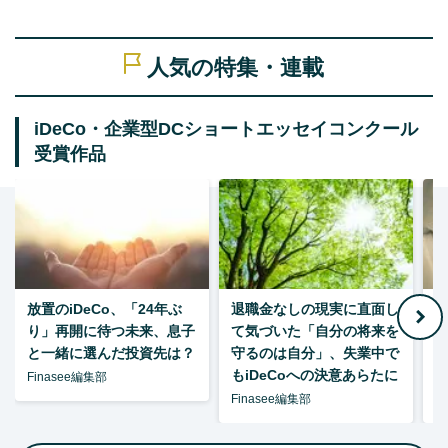
人気の特集・連載
iDeCo・企業型DCショートエッセイコンクール
受賞作品
放置のiDeCo、「24年ぶ
退職金なしの現実に直面し
り」再開に待つ未来、息子
て気づいた「自分の将来を
と一緒に選んだ投資先は？
守るのは自分」、失業中で
た
もiDeCoへの決意あらたに
Finasee編集部
Finasee編集部
F