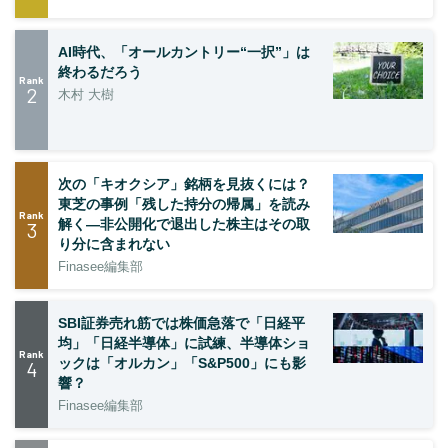
AI時代、「オールカントリー“一択”」は
終わるだろう
Rank
2
木村 大樹
次の「キオクシア」銘柄を見抜くには？
東芝の事例「残した持分の帰属」を読み
Rank
解く—非公開化で退出した株主はその取
3
り分に含まれない
Finasee編集部
SBI証券売れ筋では株価急落で「日経平
均」「日経半導体」に試練、半導体ショ
Rank
ックは「オルカン」「S&P500」にも影
4
響？
Finasee編集部