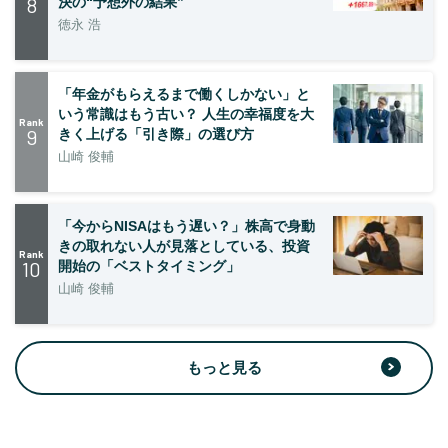
8
決の“予想外の結果”
徳永 浩
「年金がもらえるまで働くしかない」と
いう常識はもう古い？ 人生の幸福度を大
Rank
9
きく上げる「引き際」の選び方
山崎 俊輔
「今からNISAはもう遅い？」株高で身動
きの取れない人が見落としている、投資
Rank
10
開始の「ベストタイミング」
山崎 俊輔
もっと見る