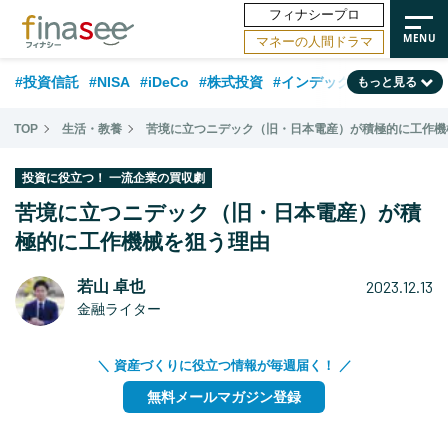
フィナシープロ
マネーの人間ドラマ
#投資信託
#NISA
#iDeCo
#株式投資
#インデックスファンド
もっと見る
#相談事例
#相続・贈与
#FP
#新NISA
#積立投資
#30代
TOP
生活・教養
苦境に立つニデック（旧・日本電産）が積極的に工作機
#ランキング
#日本株
#公的年金
#40代
#トレンド
投資に役立つ！ 一流企業の買収劇
#フィナンシャル・ウェルビーイング
#企業型DC
#退職金
#50代
苦境に立つニデック（旧・日本電産）が積
#老後
極的に工作機械を狙う理由
#データ・調査
#金融用語解説
#話題の企業
#国内株式型
2023.12.13
若山 卓也
金融ライター
＼ 資産づくりに役立つ情報が毎週届く！ ／
無料メールマガジン登録