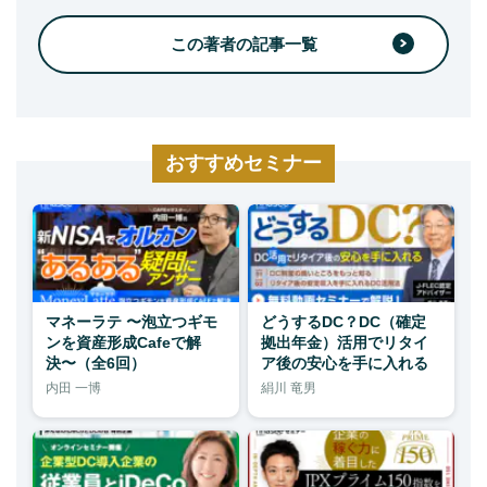
この著者の記事一覧
おすすめセミナー
マネーラテ 〜泡立つギモ
どうするDC？DC（確定
ンを資産形成Cafeで解
拠出年金）活用でリタイ
決〜（全6回）
ア後の安心を手に入れる
内田 一博
絹川 竜男