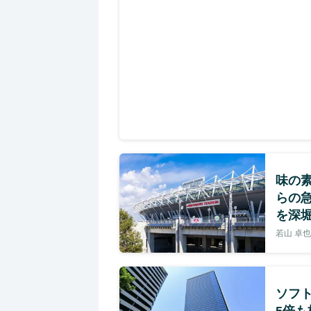
味の素
らの
を深
若山 卓也
ソフト
5倍