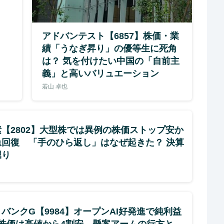
アドバンテスト【6857】株価・業
績「うなぎ昇り」の優等生に死角
は？ 気を付けたい中国の「自前主
義」と高いバリュエーション
若山 卓也
【2802】大型株では異例の株価ストップ安か
急回復 「手のひら返し」はなぜ起きた？ 決算
堀り
バンクG【9984】オープンAI好発進で純利益
も株価は高値から4割安 懸案アームの行方と