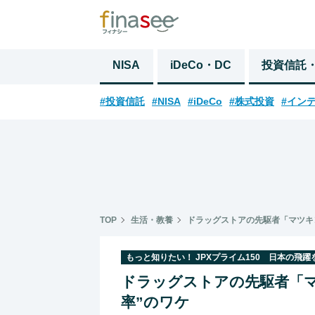
NISA
iDeCo・DC
投資信託
#投資信託
#NISA
#iDeCo
#株式投資
#イン
TOP
生活・教養
ドラッグストアの先駆者「マツキ
もっと知りたい！ JPXプライム150 日本の飛
ドラッグストアの先駆者「マ
率”のワケ