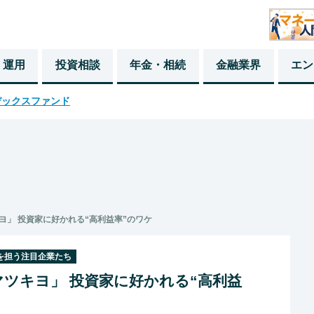
・運用
投資相談
年金・相続
金融業界
エン
デックスファンド
ヨ」 投資家に好かれる“高利益率”のワケ
躍を担う注目企業たち
ツキヨ」 投資家に好かれる“高利益