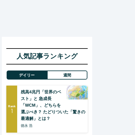
人気記事ランキング
デイリー
週間
残高4兆円「世界のベ
スト」と 急成長
「WCM」、どちらを
Rank
1
選ぶべき？ たどりついた「驚きの
最適解」とは？
徳永 浩