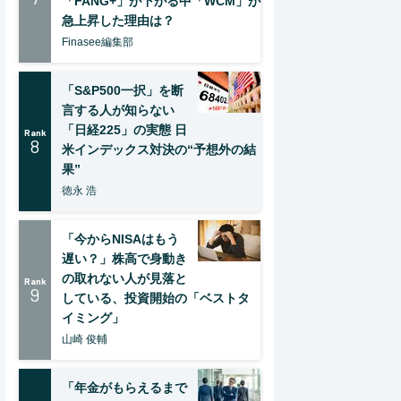
「FANG+」が下がる中「WCM」が
急上昇した理由は？
Finasee編集部
「S&P500一択」を断
言する人が知らない
「日経225」の実態 日
Rank
8
米インデックス対決の“予想外の結
果”
徳永 浩
「今からNISAはもう
遅い？」株高で身動き
の取れない人が見落と
Rank
9
している、投資開始の「ベストタ
イミング」
山崎 俊輔
「年金がもらえるまで