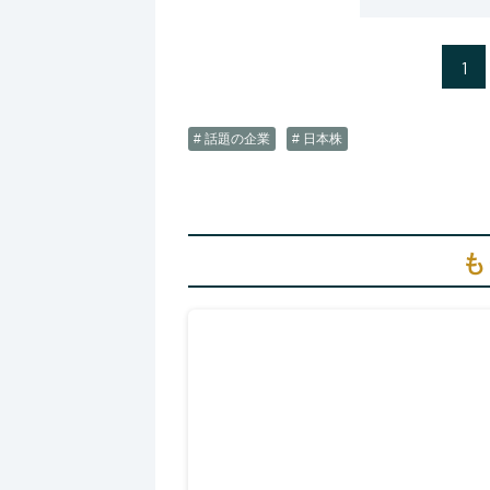
1
# 話題の企業
# 日本株
も