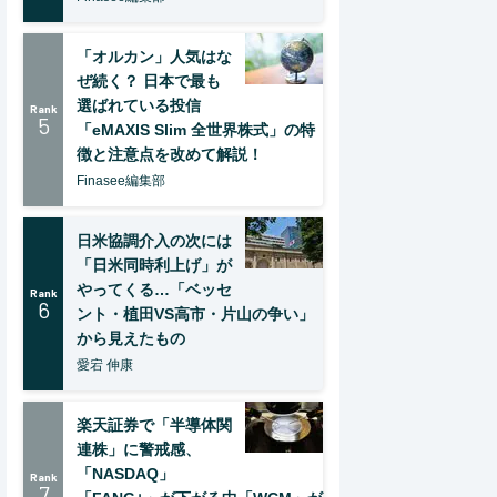
「オルカン」人気はな
ぜ続く？ 日本で最も
選ばれている投信
Rank
5
「eMAXIS Slim 全世界株式」の特
徴と注意点を改めて解説！
Finasee編集部
日米協調介入の次には
「日米同時利上げ」が
やってくる…「ベッセ
Rank
6
ント・植田VS高市・片山の争い」
から見えたもの
愛宕 伸康
楽天証券で「半導体関
連株」に警戒感、
「NASDAQ」
Rank
7