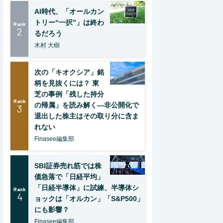
AI時代、「オールカン
トリー“一択”」は終わ
Rank
2
るだろう
木村 大樹
次の「キオクシア」銘
柄を見抜くには？ 東
芝の事例「残した持分
Rank
の帰属」を読み解く—非公開化で
3
退出した株主はその取り分に含ま
れない
Finasee編集部
SBI証券売れ筋では株
価急落で「日経平均」
「日経半導体」に試練、半導体シ
Rank
4
ョックは「オルカン」「S&P500」
にも影響？
Finasee編集部