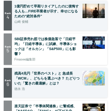
1億円貯めて早期リタイアしたのに後悔す
る人も…FIRE卒業者が示す、幸せになる
Rank
4
ための“絶対条件”
山崎 俊輔
SBI証券売れ筋では株価急落で「日経平
均」「日経半導体」に試練、半導体ショ
Rank
ックは「オルカン」「S&P500」にも影
5
響？
Finasee編集部
残高4兆円「世界のベスト」と 急成長
「WCM」、どちらを選ぶべき？ たどりつ
Rank
6
いた「驚きの最適解」とは？
徳永 浩
楽天証券で「半導体関連株」に警戒感、
「NASDAQ」「FANG+」が下がる中