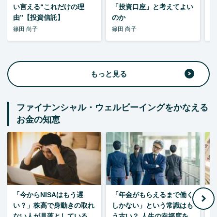
い言える“これだけの理
「投資口座」と考えてよい
由”【投資信託】
のか
篠田 尚子
篠田 尚子
篠
もっと見る
ファイナンシャル・ウェルビーイングをかなえる
お金の知恵
「今からNISAはもう遅
「年金がもらえるまで働く
老
い？」株高で身動きの取れ
しかない」という常識はも
ない人が見落としている、
う古い？ 人生の幸福度を