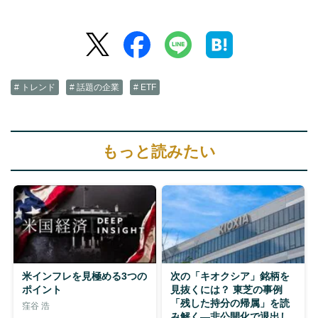
# トレンド
# 話題の企業
# ETF
もっと読みたい
米インフレを見極める3つの
次の「キオクシア」銘柄を
ポイント
見抜くには？ 東芝の事例
「残した持分の帰属」を読
窪谷 浩
み解く—非公開化で退出し