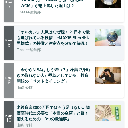
Rank
7
「WCM」が急上昇した理由は？
Finasee編集部
「オルカン」人気はなぜ続く？ 日本で最
も選ばれている投信「eMAXIS Slim 全世
Rank
8
界株式」の特徴と注意点を改めて解説！
Finasee編集部
「今からNISAはもう遅い？」株高で身動
きの取れない人が見落としている、投資
Rank
9
開始の「ベストタイミング」
山崎 俊輔
老後資金2000万円ではもう足りない…物
価高時代に必要な「本当の金額」と賢く
Rank
10
備えるための「3つの最適解」
山崎 俊輔