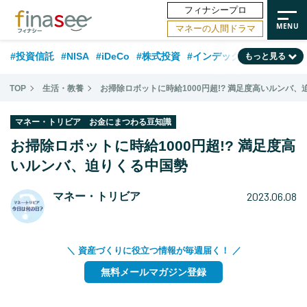
フィナシープロ
マネーの人間ドラマ
#投資信託
#NISA
#iDeCo
#株式投資
#インデックスファンド
もっと見る
#相談事例
#相続・贈与
#FP
#新NISA
#ランキング
#トレンド
TOP
生活・教養
お掃除ロボットに時給1000円超!? 満足度高いルンバ
#日本株
#公的年金
#30代
#40代
#50代
#金融用語解説
マネー・トリビア お金にまつわる豆知識
#資産運用業界
#老後
#海外事情
#積立投資
お掃除ロボットに時給1000円超!? 満足度高
#フィナンシャル・ウェルビーイング
いルンバ、迫りくる中国勢
#データ・調査
#国内株式型
#60代
2023.06.08
マネー・トリビア
＼ 資産づくりに役立つ情報が毎週届く！ ／
無料メールマガジン登録