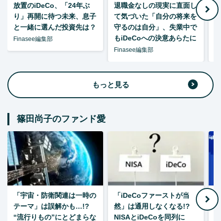
放置のiDeCo、「24年ぶ
退職金なしの現実に直面し
り」再開に待つ未来、息子
て気づいた「自分の将来を
と一緒に選んだ投資先は？
守るのは自分」、失業中で
た
もiDeCoへの決意あらたに
Finasee編集部
Finasee編集部
F
もっと見る
篠田尚子のファンド愛
「宇宙・防衛関連は一時の
「iDeCoファーストが当
【
テーマ」は誤解かも…!?
然」は通用しなくなる!?
“流行りもの”にとどまらな
NISAとiDeCoを同列に