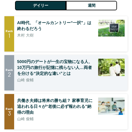
デイリー
週間
AI時代、「オールカントリー“一択”」は
終わるだろう
Rank
1
木村 大樹
5000円のデートが一生の宝物になる人、
10万円の旅行が記憶に残らない人…両者
Rank
2
を分ける“決定的な違い”とは
山崎 俊輔
共働き夫婦は将来の勝ち組？ 家事育児に
追われる日々が“老後に必ず報われる”納
Rank
3
得の理由
山崎 俊輔