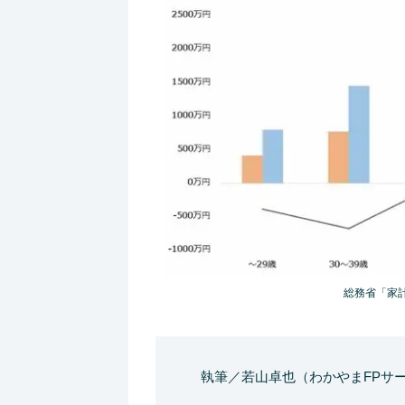
総務省「家計
執筆／若山卓也（わかやまFPサ