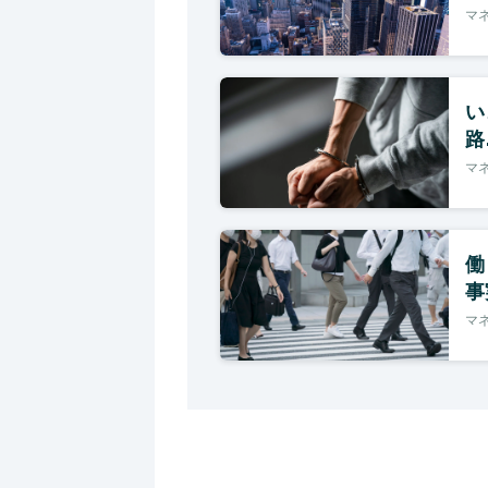
マ
い
路
マ
働
事
マ