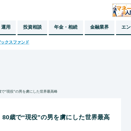
・運用
投資相談
年金・相続
金融業界
エン
デックスファンド
0歳で“現役”の男を虜にした世界最高峰
」80歳で“現役”の男を虜にした世界最高