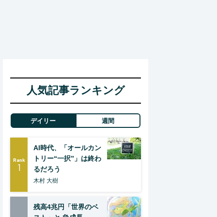
人気記事ランキング
デイリー
週間
AI時代、「オールカン
トリー“一択”」は終わ
Rank
1
るだろう
木村 大樹
残高4兆円「世界のベ