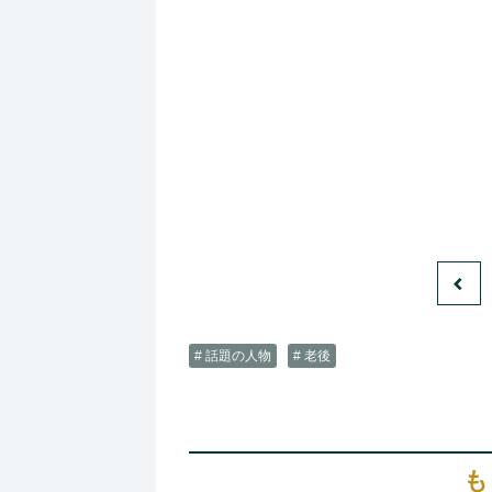
# 話題の人物
# 老後
も