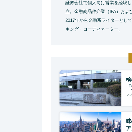
証券会社で個人向け営業を経験し
立。金融商品仲介業（IFA）お
2017年から金融系ライターとし
キング・コーディネーター。
検
「
マ
味
ア