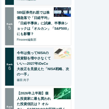
SBI証券売れ筋では株
価急落で「日経平均」
「日経半導体」に試練、半導体シ
Rank
5
ョックは「オルカン」「S&P500」
にも影響？
Finasee編集部
今年は焦ってNISAの
投資額を増やさなくて
いい―2027年iDeCo
Rank
6
大改正を見据えた「NISA戦略、次
の一手」
篠田 尚子
【2026年上半期】個
人投資家に最も買われ
た投資信託は？ オル
Rank