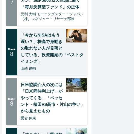
7
カン、S&P500の2大巨頭に続く
「毎月決算型ファンド」の正体
元利 大輔 モーニングスター・ジャパン
（株）マネジャー・リサーチ部長
「今からNISAはもう
遅い？」株高で身動き
の取れない人が見落と
Rank
8
している、投資開始の「ベストタ
イミング」
山崎 俊輔
日米協調介入の次には
「日米同時利上げ」が
やってくる…「ベッセ
Rank
9
ント・植田VS高市・片山の争い」
から見えたもの
愛宕 伸康