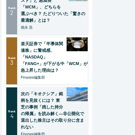
スト」と 急成長
「WCM」、どちらを
Rank
2
選ぶべき？ たどりついた「驚きの
最適解」とは？
徳永 浩
楽天証券で「半導体関
連株」に警戒感、
「NASDAQ」
Rank
3
「FANG+」が下がる中「WCM」が
急上昇した理由は？
Finasee編集部
次の「キオクシア」銘
柄を見抜くには？ 東
芝の事例「残した持分
Rank
の帰属」を読み解く—非公開化で
4
退出した株主はその取り分に含ま
れない
Finasee編集部