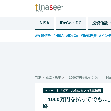
NISA
iDeCo・DC
投資信託
#投資信託
#NISA
#iDeCo
#株式投資
#イン
TOP
生活・教養
「1000万円を払ってでも…」8
マネー・トリビア お金にまつわる豆知識
「1000万円を払ってでも…
峰