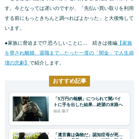
す。今となっては遅いのですが、「先払い買い取りを利用
する前にもっときちんと調べればよかった」と大後悔して
います。
●家族に脅迫まで!? 恐ろしいことに… 続きは後編
【家族
を脅され離婚、退職まで…たった一度の「闇金」で人生崩
壊の悲劇】
で紹介します。
おすすめ記事
「5万円の報酬」につられて闇バイ
トに手を出した結果…絶望の末路へ
福谷 陽子
「遺言書は偽物だ」認知症母が死…