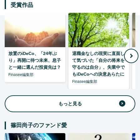
受賞作品
放置のiDeCo、「24年ぶ
退職金なしの現実に直面し
り」再開に待つ未来、息子
て気づいた「自分の将来を
と一緒に選んだ投資先は？
守るのは自分」、失業中で
た
もiDeCoへの決意あらたに
Finasee編集部
Finasee編集部
F
もっと見る
篠田尚子のファンド愛