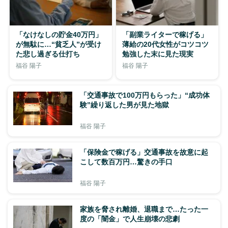
「なけなしの貯金40万円」
「副業ライターで稼げる」
が無駄に…“貧乏人”が受け
薄給の20代女性がコツコツ
た悲し過ぎる仕打ち
勉強した末に見た現実
福谷 陽子
福谷 陽子
「交通事故で100万円もらった」“成功体
験”繰り返した男が見た地獄
福谷 陽子
「保険金で稼げる」交通事故を故意に起
こして数百万円…驚きの手口
福谷 陽子
家族を脅され離婚、退職まで…たった一
度の「闇金」で人生崩壊の悲劇