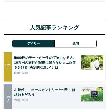
人気記事ランキング
デイリー
週間
5000円のデートが一生の宝物になる人、
10万円の旅行が記憶に残らない人…両者
Rank
1
を分ける“決定的な違い”とは
山崎 俊輔
AI時代、「オールカントリー“一択”」は
終わるだろう
Rank
2
木村 大樹