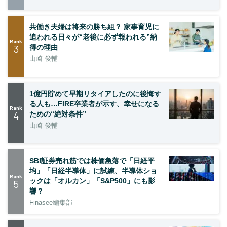
共働き夫婦は将来の勝ち組？ 家事育児に
追われる日々が“老後に必ず報われる”納
Rank
3
得の理由
山崎 俊輔
1億円貯めて早期リタイアしたのに後悔す
る人も…FIRE卒業者が示す、幸せになる
Rank
4
ための“絶対条件”
山崎 俊輔
SBI証券売れ筋では株価急落で「日経平
均」「日経半導体」に試練、半導体ショ
Rank
ックは「オルカン」「S&P500」にも影
5
響？
Finasee編集部