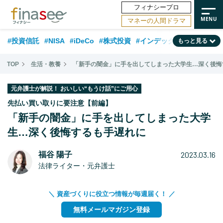
フィナシープロ
マネーの人間ドラマ
#投資信託
#NISA
#iDeCo
#株式投資
#インデックスファンド
もっと見る
#相談事例
#相続・贈与
#FP
#新NISA
#ランキング
#トレンド
TOP
生活・教養
「新手の闇金」に手を出してしまった大学生…深く後悔
#日本株
#公的年金
#30代
#40代
#50代
#金融用語解説
元弁護士が解説！ おいしい“もうけ話”にご用心
#資産運用業界
#老後
#海外事情
#積立投資
先払い買い取りに要注意【前編】
「新手の闇金」に手を出してしまった大学
#フィナンシャル・ウェルビーイング
#データ・調査
#国内株式型
生…深く後悔するも手遅れに
#60代
2023.03.16
福谷 陽子
法律ライター・元弁護士
＼ 資産づくりに役立つ情報が毎週届く！ ／
無料メールマガジン登録