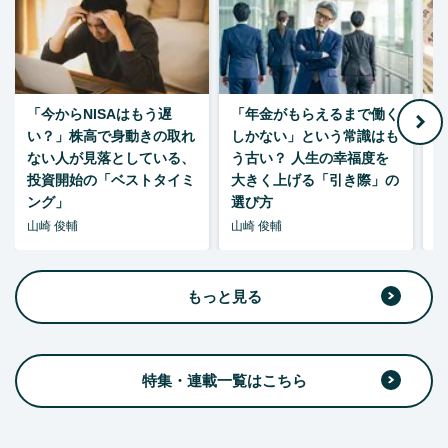
「今からNISAはもう遅
「年金がもらえるまで働く
老
い？」株高で身動きの取れ
しかない」という常識はも
ない人が見落としている、
う古い？ 人生の幸福度を
投資開始の「ベストタイミ
大きく上げる「引き際」の
ング」
選び方
山崎 俊輔
山崎 俊輔
山
もっと見る
特集・連載一覧はこちら