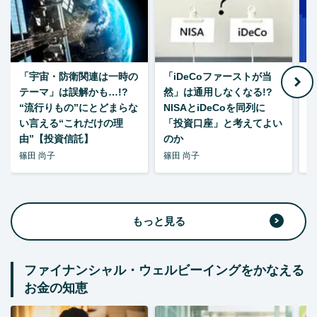
「宇宙・防衛関連は一時の
「iDeCoファーストが当
【
テーマ」は誤解かも…!?
然」は通用しなくなる!?
“流行りもの”にとどまらな
NISAとiDeCoを同列に
い言える“これだけの理
「投資口座」と考えてよい
由”【投資信託】
のか
篠田 尚子
篠田 尚子
篠
もっと見る
ファイナンシャル・ウェルビーイングをかなえる
お金の知恵