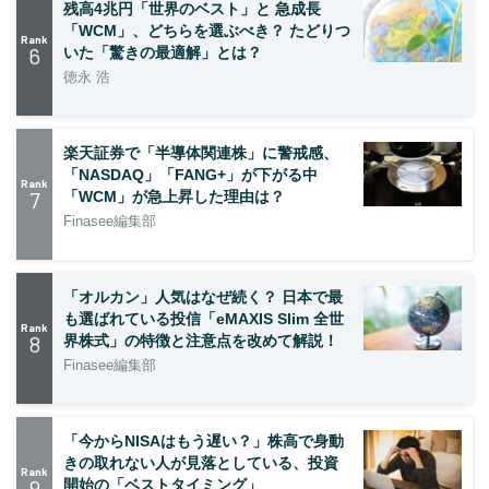
残高4兆円「世界のベスト」と 急成長
「WCM」、どちらを選ぶべき？ たどりつ
Rank
6
いた「驚きの最適解」とは？
徳永 浩
楽天証券で「半導体関連株」に警戒感、
「NASDAQ」「FANG+」が下がる中
Rank
7
「WCM」が急上昇した理由は？
Finasee編集部
「オルカン」人気はなぜ続く？ 日本で最
も選ばれている投信「eMAXIS Slim 全世
Rank
8
界株式」の特徴と注意点を改めて解説！
Finasee編集部
「今からNISAはもう遅い？」株高で身動
きの取れない人が見落としている、投資
Rank
9
開始の「ベストタイミング」