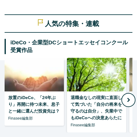
人気の特集・連載
iDeCo・企業型DCショートエッセイコンクール
受賞作品
放置のiDeCo、「24年ぶ
退職金なしの現実に直面し
り」再開に待つ未来、息子
て気づいた「自分の将来を
と一緒に選んだ投資先は？
守るのは自分」、失業中で
た
もiDeCoへの決意あらたに
Finasee編集部
Finasee編集部
F