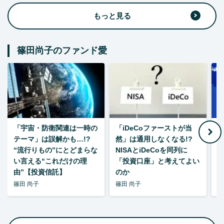
もっと見る
篠田尚子のファンド愛
「宇宙・防衛関連は一時の
「iDeCoファーストが当
【
テーマ」は誤解かも…!?
然」は通用しなくなる!?
“流行りもの”にとどまらな
NISAとiDeCoを同列に
い言える“これだけの理
「投資口座」と考えてよい
由”【投資信託】
のか
篠田 尚子
篠田 尚子
篠