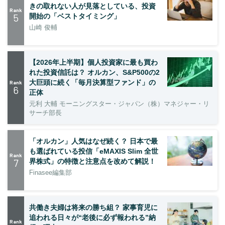
きの取れない人が見落としている、投資
Rank
5
開始の「ベストタイミング」
山崎 俊輔
【2026年上半期】個人投資家に最も買わ
れた投資信託は？ オルカン、S&P500の2
大巨頭に続く「毎月決算型ファンド」の
Rank
6
正体
元利 大輔 モーニングスター・ジャパン（株）マネジャー・リ
サーチ部長
「オルカン」人気はなぜ続く？ 日本で最
も選ばれている投信「eMAXIS Slim 全世
Rank
7
界株式」の特徴と注意点を改めて解説！
Finasee編集部
共働き夫婦は将来の勝ち組？ 家事育児に
追われる日々が“老後に必ず報われる”納
Rank