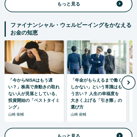
もっと見る
ファイナンシャル・ウェルビーイングをかなえる
お金の知恵
「今からNISAはもう遅
「年金がもらえるまで働く
老
い？」株高で身動きの取れ
しかない」という常識はも
ない人が見落としている、
う古い？ 人生の幸福度を
投資開始の「ベストタイミ
大きく上げる「引き際」の
ング」
選び方
山崎 俊輔
山崎 俊輔
山
もっと見る