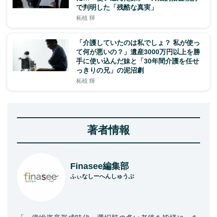
で判明した「残酷な真実」
柘植 輝
「介護していたのは私でしょ？ 私が使っ
て何が悪いの？」遺産3000万円以上を勝
手に使い込んだ妹と「30年間介護を任せ
っきりの兄」の泥沼劇
柘植 輝
著者情報
Finasee編集部
ふぃなしーへんしゅうぶ