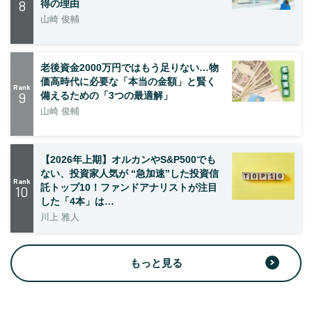
8
得の理由
山崎 俊輔
老後資金2000万円ではもう足りない…物
価高時代に必要な「本当の金額」と賢く
Rank
9
備えるための「3つの最適解」
山崎 俊輔
【2026年上期】オルカンやS&P500でも
ない、投資家人気が “急加速”した投資信
Rank
託トップ10！ファンドアナリストが注目
10
した「4本」は…
川上 雅人
もっと見る