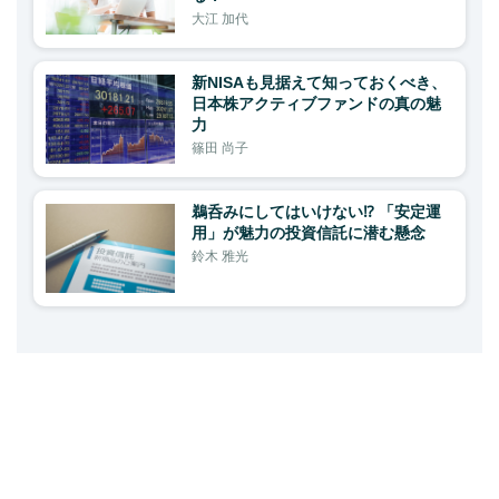
大江 加代
新NISAも見据えて知っておくべき、
日本株アクティブファンドの真の魅
力
篠田 尚子
鵜呑みにしてはいけない⁉ 「安定運
用」が魅力の投資信託に潜む懸念
鈴木 雅光