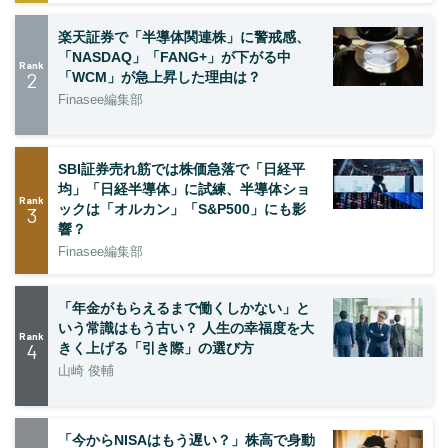
楽天証券で「半導体関連株」に警戒感、
「NASDAQ」「FANG+」が下がる中
Rank
2
「WCM」が急上昇した理由は？
Finasee編集部
SBI証券売れ筋では株価急落で「日経平
均」「日経半導体」に試練、半導体ショ
Rank
ックは「オルカン」「S&P500」にも影
3
響？
Finasee編集部
「年金がもらえるまで働くしかない」と
いう常識はもう古い？ 人生の幸福度を大
Rank
4
きく上げる「引き際」の選び方
山崎 俊輔
「今からNISAはもう遅い？」株高で身動