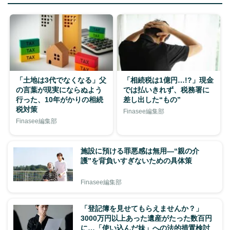
「土地は3代でなくなる」父
「相続税は1億円…!?」現金
の言葉が現実にならぬよう
では払いきれず、税務署に
行った、10年がかりの相続
差し出した“もの”
税対策
Finasee編集部
Finasee編集部
施設に預ける罪悪感は無用―“親の介
護”を背負いすぎないための具体策
Finasee編集部
「登記簿を見せてもらえませんか？」
3000万円以上あった遺産がたった数百円
に…「使い込んだ妹」への法的措置検討