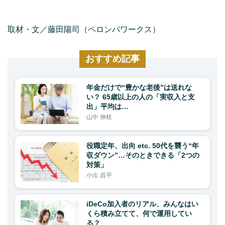
取材・文／藤田陽司（ペロンパワークス）
おすすめ記事
年金だけで“豊かな老後”は送れな
い？ 65歳以上の人の「実収入と支
出」平均は…
山中 伸枝
役職定年、出向 etc. 50代を襲う“年
収ダウン”…そのときできる「2つの
対策」
小出 昌平
iDeCo加入者のリアル、みんなはい
くら積み立てて、何で運用してい
る？