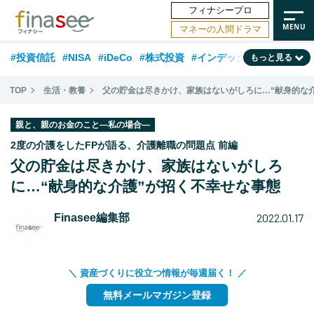
フィナシープロ
マネーの人間ドラマ
#投資信託
#NISA
#iDeCo
#株式投資
#インデックスファンド
もっと見る
#相談事例
#新NISA
#相続・贈与
#FP
#積立投資
#30代
TOP
生活・教養
父の貯金は尽きかけ、家族はないがしろに…“献身的な
#企業型DC
#退職金
#話題の企業
#日本株
#ランキング
#40代
親と、親のお金のこと―私の場合―
#公的年金
#フィナンシャル・ウェルビーイング
#トレンド
2度の介護をしたFPが語る、介護離職の問題点 前編
父の貯金は尽きかけ、家族はないがしろ
#50代
#データ・調査
#老後
#60代
#国内株式型
に…“献身的な介護”が招く不幸せな事態
2022.01.17
Finasee編集部
＼ 資産づくりに役立つ情報が毎週届く！ ／
無料メールマガジン登録