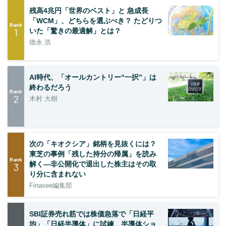
残高4兆円「世界のベスト」と 急成長
「WCM」、どちらを選ぶべき？ たどりつ
Rank
1
いた「驚きの最適解」とは？
徳永 浩
AI時代、「オールカントリー“一択”」は
終わるだろう
Rank
2
木村 大樹
次の「キオクシア」銘柄を見抜くには？
東芝の事例「残した持分の帰属」を読み
Rank
解く—非公開化で退出した株主はその取
3
り分に含まれない
Finasee編集部
SBI証券売れ筋では株価急落で「日経平
均」「日経半導体」に試練、半導体ショ