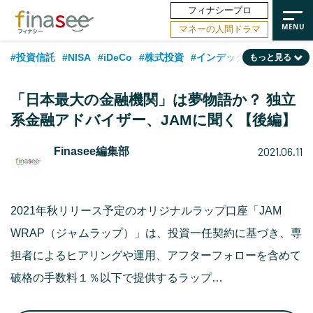
フィナシープロ
マネーの人間ドラマ
#投資信託
#NISA
#iDeCo
#株式投資
#インデックスファンド
もっと見る
#相談事例
#相続・贈与
#FP
#新NISA
#ランキング
#日本株
「日本最大の金融機関」は夢物語か？ 独立
#積立投資
#トレンド
#30代
#公的年金
#40代
#50代
系金融アドバイザー、JAMに聞く【後編】
#フィナンシャル・ウェルビーイング
#老後
#金融用語解説
2021.06.11
Finasee編集部
#データ・調査
#資産運用業界
#海外事情
#国内株式型
#60代
2021年秋リリース予定のオリジナルラップ口座「JAM
WRAP（ジャムラップ）」は、投資一任契約に基づき、専
担者によるヒアリングや運用、アフターフォローを含めて
破格の手数料１％以下で提供するラップ…