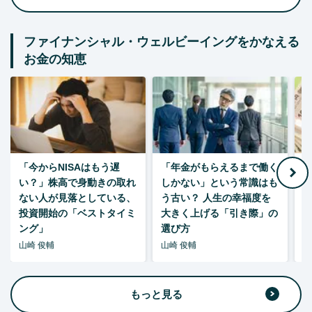
ファイナンシャル・ウェルビーイングをかなえる
お金の知恵
「今からNISAはもう遅
「年金がもらえるまで働く
老
い？」株高で身動きの取れ
しかない」という常識はも
ない人が見落としている、
う古い？ 人生の幸福度を
投資開始の「ベストタイミ
大きく上げる「引き際」の
ング」
選び方
山崎 俊輔
山崎 俊輔
山
もっと見る