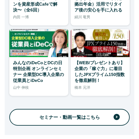
ンを資産形成Cafeで解
拠出年金）活用でリタイ
決〜（全6回）
ア後の安心を手に入れる
内田 一博
絹川 竜男
みんなのiDeCoとDCの日
【WEB/プレゼントあり】
特別企画 オンラインセミ
企業の「稼ぐ力」に着目
ナー 企業型DC導入企業の
したJPXプライム150指数
従業員とiDeCo
を徹底解剖！
山中 伸枝
橋本 元洋
セミナー・動画一覧はこちら