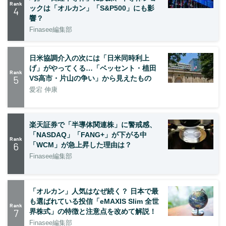
Rank
ックは「オルカン」「S&P500」にも影
4
響？
Finasee編集部
日米協調介入の次には「日米同時利上
げ」がやってくる…「ベッセント・植田
Rank
5
VS高市・片山の争い」から見えたもの
愛宕 伸康
楽天証券で「半導体関連株」に警戒感、
「NASDAQ」「FANG+」が下がる中
Rank
6
「WCM」が急上昇した理由は？
Finasee編集部
「オルカン」人気はなぜ続く？ 日本で最
も選ばれている投信「eMAXIS Slim 全世
Rank
7
界株式」の特徴と注意点を改めて解説！
Finasee編集部