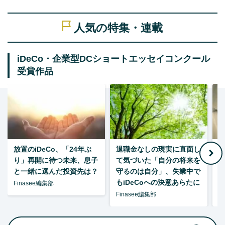
人気の特集・連載
iDeCo・企業型DCショートエッセイコンクール
受賞作品
放置のiDeCo、「24年ぶ
退職金なしの現実に直面し
り」再開に待つ未来、息子
て気づいた「自分の将来を
と一緒に選んだ投資先は？
守るのは自分」、失業中で
た
もiDeCoへの決意あらたに
Finasee編集部
Finasee編集部
F