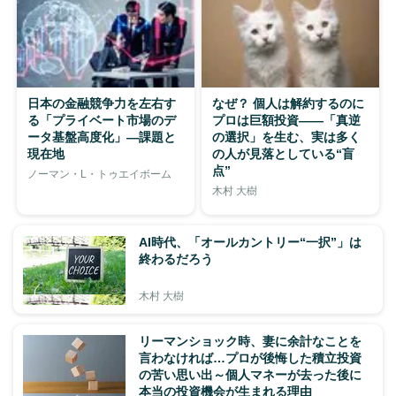
日本の金融競争力を左右す
なぜ？ 個人は解約するのに
る「プライベート市場のデ
プロは巨額投資――「真逆
ータ基盤高度化」―課題と
の選択」を生む、実は多く
現在地
の人が見落としている“盲
点”
ノーマン・L・トゥエイボーム
木村 大樹
AI時代、「オールカントリー“一択”」は
終わるだろう
木村 大樹
リーマンショック時、妻に余計なことを
言わなければ…プロが後悔した積立投資
の苦い思い出～個人マネーが去った後に
本当の投資機会が生まれる理由