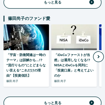
もっと見る
篠田尚子のファンド愛
「宇宙・防衛関連は一時の
「iDeCoファーストが当
【
テーマ」は誤解かも…!?
然」は通用しなくなる!?
“流行りもの”にとどまらな
NISAとiDeCoを同列に
い言える“これだけの理
「投資口座」と考えてよい
由”【投資信託】
のか
篠田 尚子
篠田 尚子
篠
もっと見る