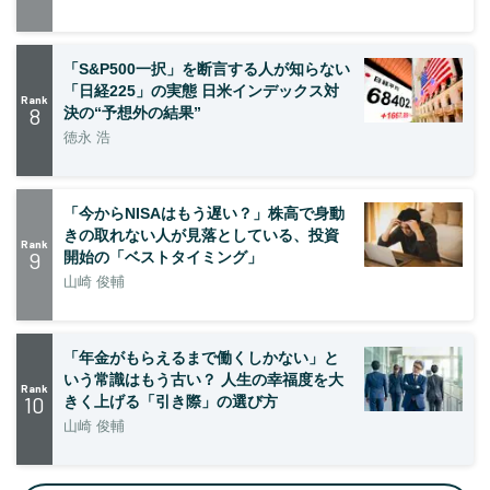
「S&P500一択」を断言する人が知らない
「日経225」の実態 日米インデックス対
Rank
8
決の“予想外の結果”
徳永 浩
「今からNISAはもう遅い？」株高で身動
きの取れない人が見落としている、投資
Rank
9
開始の「ベストタイミング」
山崎 俊輔
「年金がもらえるまで働くしかない」と
いう常識はもう古い？ 人生の幸福度を大
Rank
10
きく上げる「引き際」の選び方
山崎 俊輔