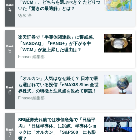
「WCM」、どちらを選ぶべき？ たどりつ
Rank
4
いた「驚きの最適解」とは？
徳永 浩
楽天証券で「半導体関連株」に警戒感、
「NASDAQ」「FANG+」が下がる中
Rank
5
「WCM」が急上昇した理由は？
Finasee編集部
「オルカン」人気はなぜ続く？ 日本で最
も選ばれている投信「eMAXIS Slim 全世
Rank
6
界株式」の特徴と注意点を改めて解説！
Finasee編集部
SBI証券売れ筋では株価急落で「日経平
均」「日経半導体」に試練、半導体ショ
Rank
ックは「オルカン」「S&P500」にも影
7
響？