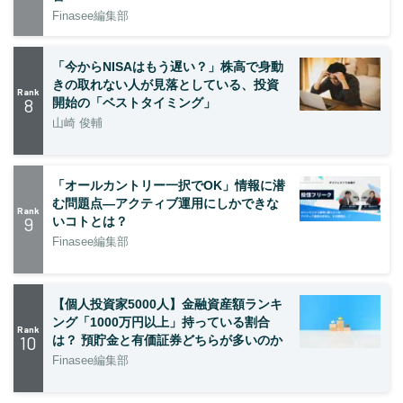
Finasee編集部
「今からNISAはもう遅い？」株高で身動
きの取れない人が見落としている、投資
Rank
8
開始の「ベストタイミング」
山崎 俊輔
「オールカントリー一択でOK」情報に潜
む問題点―アクティブ運用にしかできな
Rank
9
いコトとは？
Finasee編集部
【個人投資家5000人】金融資産額ランキ
ング「1000万円以上」持っている割合
Rank
10
は？ 預貯金と有価証券どちらが多いのか
Finasee編集部