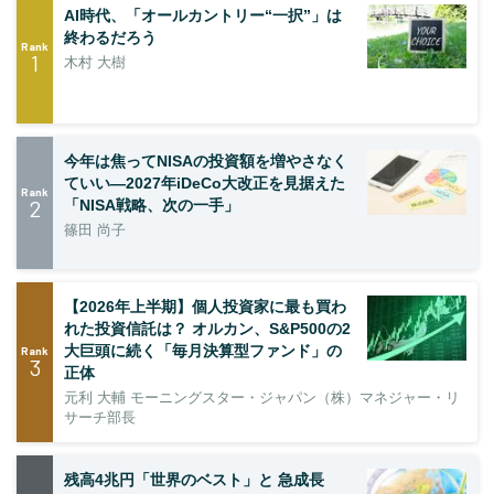
AI時代、「オールカントリー“一択”」は
終わるだろう
Rank
1
木村 大樹
今年は焦ってNISAの投資額を増やさなく
ていい―2027年iDeCo大改正を見据えた
Rank
2
「NISA戦略、次の一手」
篠田 尚子
【2026年上半期】個人投資家に最も買わ
れた投資信託は？ オルカン、S&P500の2
大巨頭に続く「毎月決算型ファンド」の
Rank
3
正体
元利 大輔 モーニングスター・ジャパン（株）マネジャー・リ
サーチ部長
残高4兆円「世界のベスト」と 急成長