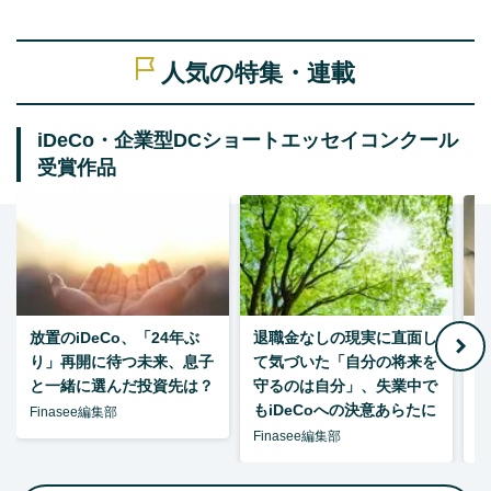
人気の特集・連載
iDeCo・企業型DCショートエッセイコンクール
受賞作品
放置のiDeCo、「24年ぶ
退職金なしの現実に直面し
り」再開に待つ未来、息子
て気づいた「自分の将来を
と一緒に選んだ投資先は？
守るのは自分」、失業中で
た
もiDeCoへの決意あらたに
Finasee編集部
Finasee編集部
F