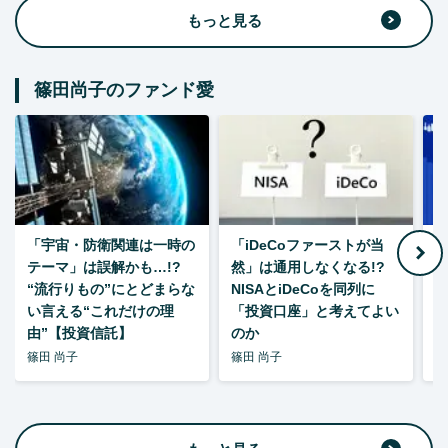
もっと見る
篠田尚子のファンド愛
「宇宙・防衛関連は一時の
「iDeCoファーストが当
【
テーマ」は誤解かも…!?
然」は通用しなくなる!?
“流行りもの”にとどまらな
NISAとiDeCoを同列に
い言える“これだけの理
「投資口座」と考えてよい
由”【投資信託】
のか
篠田 尚子
篠田 尚子
篠