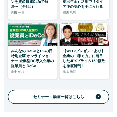
ンを資産形成Cafeで解
拠出年金）活用でリタイ
決〜（全6回）
ア後の安心を手に入れる
内田 一博
絹川 竜男
みんなのiDeCoとDCの日
【WEB/プレゼントあり】
特別企画 オンラインセミ
企業の「稼ぐ力」に着目
ナー 企業型DC導入企業の
したJPXプライム150指数
従業員とiDeCo
を徹底解剖！
山中 伸枝
橋本 元洋
セミナー・動画一覧はこちら