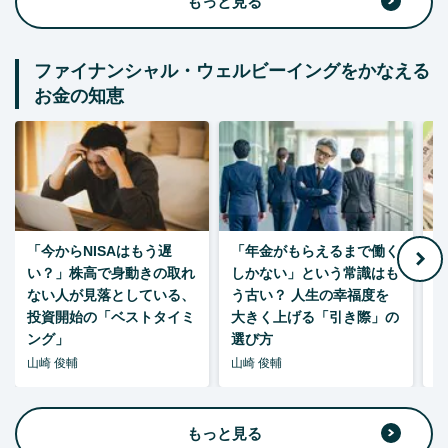
もっと見る
ファイナンシャル・ウェルビーイングをかなえる
お金の知恵
「今からNISAはもう遅
「年金がもらえるまで働く
老
い？」株高で身動きの取れ
しかない」という常識はも
ない人が見落としている、
う古い？ 人生の幸福度を
投資開始の「ベストタイミ
大きく上げる「引き際」の
ング」
選び方
山崎 俊輔
山崎 俊輔
山
もっと見る