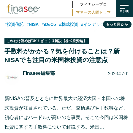
フィナシープロ
マネーの人間ドラマ
#投資信託
#NISA
#iDeCo
#株式投資
#インデックスファンド
もっと見る
#相談事例
#相続・贈与
#FP
#新NISA
#ランキング
#トレンド
これだけ読めばOK！ざっくり解説【株式投資編】
#日本株
#公的年金
#30代
#40代
#50代
#金融用語解説
手数料がかかる？気を付けることは？新
NISAでも注目の米国株投資の注意点
#資産運用業界
#老後
#海外事情
#積立投資
#フィナンシャル・ウェルビーイング
#データ・調査
#国内株式型
2026.07.01
Finasee編集部
#60代
新NISAの普及とともに世界最大の経済大国・米国への株
式投資が注目されている。ただ、銘柄選びや手数料など、
初心者にはハードルが高いのも事実。そこで今回は米国株
投資に関する手数料について解説する。米国…