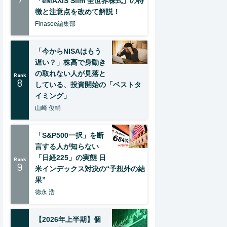
「eMAXIS Slim 全世界株式」の特
徴と注意点を改めて解説！
Finasee編集部
「今からNISAはもう
遅い？」株高で身動き
の取れない人が見落と
Rank
8
している、投資開始の「ベストタ
イミング」
山崎 俊輔
「S&P500一択」を断
言する人が知らない
「日経225」の実態 日
Rank
9
米インデックス対決の“予想外の結
果”
徳永 浩
【2026年上半期】個