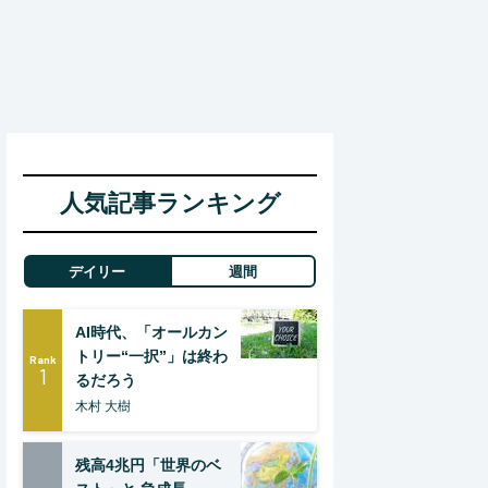
人気記事ランキング
デイリー
週間
AI時代、「オールカン
トリー“一択”」は終わ
Rank
1
るだろう
木村 大樹
残高4兆円「世界のベ