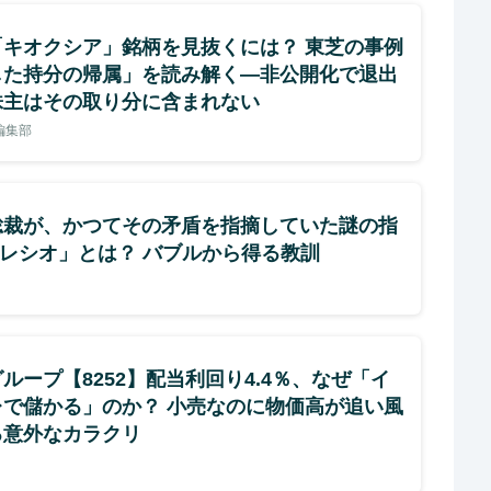
「キオクシア」銘柄を見抜くには？ 東芝の事例
した持分の帰属」を読み解く—非公開化で退出
株主はその取り分に含まれない
e編集部
総裁が、かつてその矛盾を指摘していた謎の指
Qレシオ」とは？ バブルから得る教訓
ループ【8252】配当利回り4.4％、なぜ「イ
レで儲かる」のか？ 小売なのに物価高が追い風
る意外なカラクリ