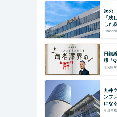
次の
「残
した
Finase
日銀
標「
海老澤 界
丸井グ
ンフ
にな
若山 卓也