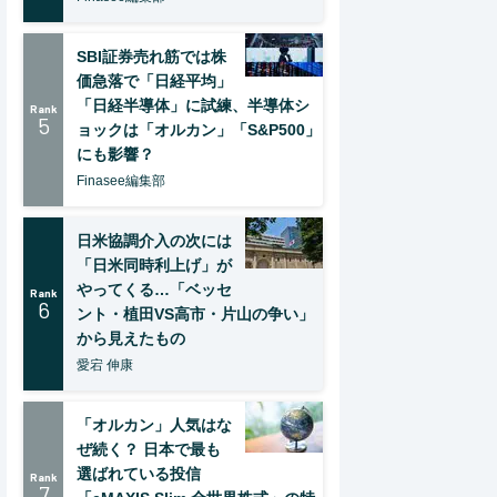
SBI証券売れ筋では株
価急落で「日経平均」
「日経半導体」に試練、半導体シ
Rank
5
ョックは「オルカン」「S&P500」
にも影響？
Finasee編集部
日米協調介入の次には
「日米同時利上げ」が
やってくる…「ベッセ
Rank
6
ント・植田VS高市・片山の争い」
から見えたもの
愛宕 伸康
「オルカン」人気はな
ぜ続く？ 日本で最も
選ばれている投信
Rank
7