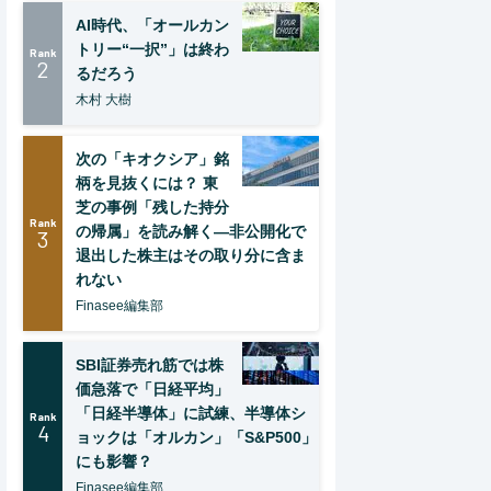
AI時代、「オールカン
トリー“一択”」は終わ
Rank
2
るだろう
木村 大樹
次の「キオクシア」銘
柄を見抜くには？ 東
芝の事例「残した持分
Rank
の帰属」を読み解く—非公開化で
3
退出した株主はその取り分に含ま
れない
Finasee編集部
SBI証券売れ筋では株
価急落で「日経平均」
「日経半導体」に試練、半導体シ
Rank
4
ョックは「オルカン」「S&P500」
にも影響？
Finasee編集部