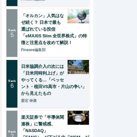
「オルカン」人気はな
ぜ続く？ 日本で最も
選ばれている投信
Rank
5
「eMAXIS Slim 全世界株式」の特
徴と注意点を改めて解説！
Finasee編集部
日米協調介入の次には
「日米同時利上げ」が
やってくる…「ベッセ
Rank
6
ント・植田VS高市・片山の争い」
から見えたもの
愛宕 伸康
楽天証券で「半導体関
連株」に警戒感、
「NASDAQ」
Rank
7