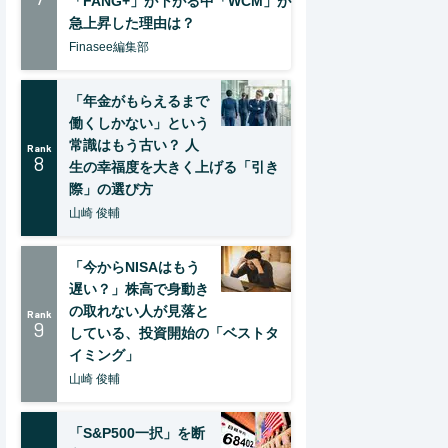
「FANG+」が下がる中「WCM」が
急上昇した理由は？
Finasee編集部
「年金がもらえるまで
働くしかない」という
常識はもう古い？ 人
Rank
8
生の幸福度を大きく上げる「引き
際」の選び方
山崎 俊輔
「今からNISAはもう
遅い？」株高で身動き
の取れない人が見落と
Rank
9
している、投資開始の「ベストタ
イミング」
山崎 俊輔
「S&P500一択」を断