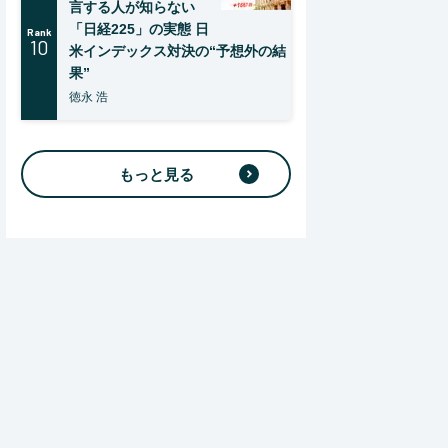
言する人が知らない
「日経225」の実態 日
Rank
10
米インデックス対決の“予想外の結
果”
徳永 浩
もっと見る