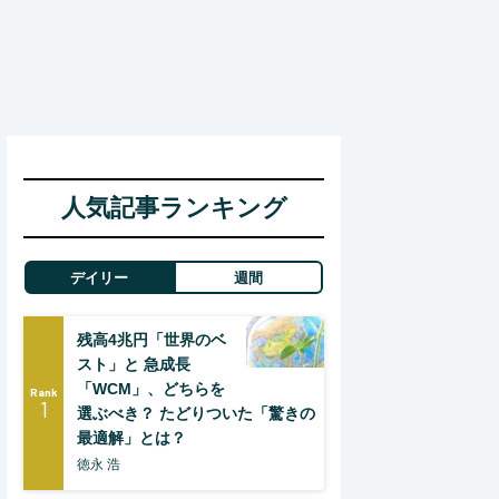
人気記事ランキング
デイリー
週間
残高4兆円「世界のベ
スト」と 急成長
「WCM」、どちらを
Rank
1
選ぶべき？ たどりついた「驚きの
最適解」とは？
徳永 浩