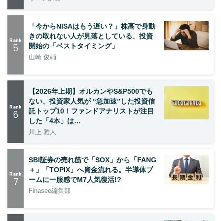
「今からNISAはもう遅い？」株高で身動
きの取れない人が見落としている、投資
Rank
5
開始の「ベストタイミング」
山崎 俊輔
【2026年上期】オルカンやS&P500でも
ない、投資家人気が “急加速”した投資信
Rank
託トップ10！ファンドアナリストが注目
6
した「4本」は…
川上 雅人
SBI証券の売れ筋で「SOX」から「FANG
＋」「TOPIX」へ資金流れる。半導体ブ
Rank
7
ームに一服感でM7人気復活!?
Finasee編集部