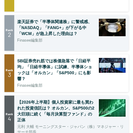
楽天証券で「半導体関連株」に警戒感、
「NASDAQ」「FANG+」が下がる中
Rank
2
「WCM」が急上昇した理由は？
Finasee編集部
SBI証券売れ筋では株価急落で「日経平
均」「日経半導体」に試練、半導体ショ
Rank
ックは「オルカン」「S&P500」にも影
3
響？
Finasee編集部
【2026年上半期】個人投資家に最も買わ
れた投資信託は？ オルカン、S&P500の2
大巨頭に続く「毎月決算型ファンド」の
Rank
4
正体
元利 大輔 モーニングスター・ジャパン（株）マネジャー・リ
サーチ部長