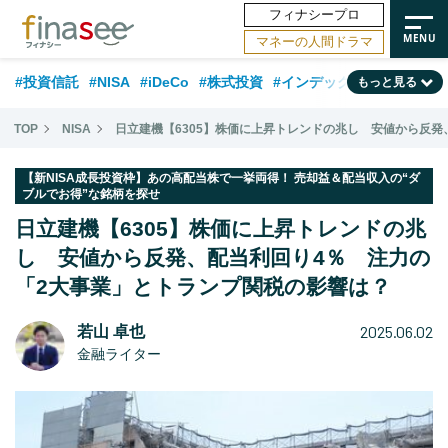
フィナシープロ
マネーの人間ドラマ
#投資信託
#NISA
#iDeCo
#株式投資
#インデックスファンド
もっと見る
#相談事例
#新NISA
#相続・贈与
#FP
#積立投資
#30代
TOP
NISA
日立建機【6305】株価に上昇トレンドの兆し 安値から反
#企業型DC
#退職金
#話題の企業
#日本株
#ランキング
#40代
【新NISA成長投資枠】あの高配当株で一挙両得！ 売却益＆配当収入の“ダ
ブルでお得”な銘柄を探せ
#公的年金
#フィナンシャル・ウェルビーイング
#トレンド
日立建機【6305】株価に上昇トレンドの兆
#50代
#データ・調査
#老後
#60代
#国内株式型
し 安値から反発、配当利回り4％ 注力の
「2大事業」とトランプ関税の影響は？
2025.06.02
若山 卓也
金融ライター