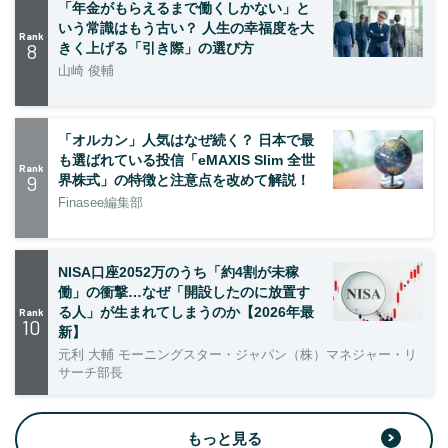
「年金がもらえるまで働くしかない」と
いう常識はもう古い？ 人生の幸福度を大
Rank
8
きく上げる「引き際」の選び方
山崎 俊輔
「オルカン」人気はなぜ続く？ 日本で最
も選ばれている投信「eMAXIS Slim 全世
Rank
9
界株式」の特徴と注意点を改めて解説！
Finasee編集部
NISA口座2052万のうち「約4割が未稼
働」の衝撃…なぜ「開設したのに放置す
る人」が生まれてしまうのか【2026年最
Rank
10
新】
元利 大輔 モーニングスター・ジャパン（株）マネジャー・リ
サーチ部長
もっと見る