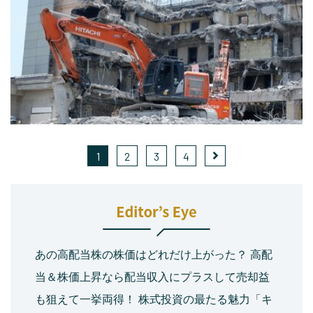
1
2
3
4
あの高配当株の株価はどれだけ上がった？ 高配
当＆株価上昇なら配当収入にプラスして売却益
も狙えて一挙両得！ 株式投資の最たる魅力「キ