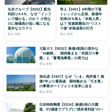
丸井グループ【8252】配当
帝人【3401】8年間の下落
利回り4.4％、なぜ「インフ
トレンドから反発、株価年
レで儲かる」のか？ 小売な
初来26％高も「本格上昇」
のに物価高が追い風になる
は？ 投資家懸念の“リスト
意外なカラクリ
ラ後”本格成長の行方
若山 卓也
若山 卓也
大阪ガス【9532】株価4割高の意外な
「AI銘柄」 期待集まる「米国ガス事
業」と「蓄電池事業」の実力は
若山 卓也
旭化成【3407】なぜ「いま」再評価？ 株
価7年ぶり最高値 期待集める「引き算」
の事業ポートフォリオ改革に迫る
若山 卓也
日本特殊陶業【5334】株価5倍の大躍
進、EV減速でプラグに“残存者利益”の一