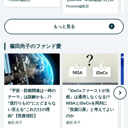
Finasee編集部
F
もっと見る
篠田尚子のファンド愛
「宇宙・防衛関連は一時の
「iDeCoファーストが当
【
テーマ」は誤解かも…!?
然」は通用しなくなる!?
“流行りもの”にとどまらな
NISAとiDeCoを同列に
い言える“これだけの理
「投資口座」と考えてよい
由”【投資信託】
のか
篠田 尚子
篠田 尚子
篠