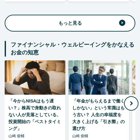
もっと見る
ファイナンシャル・ウェルビーイングをかなえる
お金の知恵
「今からNISAはもう遅
「年金がもらえるまで働く
老
い？」株高で身動きの取れ
しかない」という常識はも
ない人が見落としている、
う古い？ 人生の幸福度を
投資開始の「ベストタイミ
大きく上げる「引き際」の
ング」
選び方
山崎 俊輔
山崎 俊輔
山