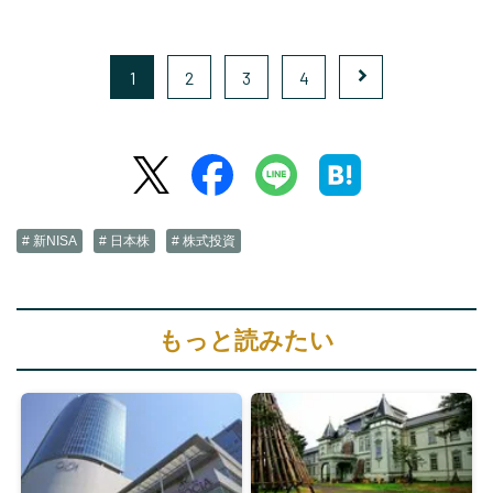
1
2
3
4
# 新NISA
# 日本株
# 株式投資
もっと読みたい