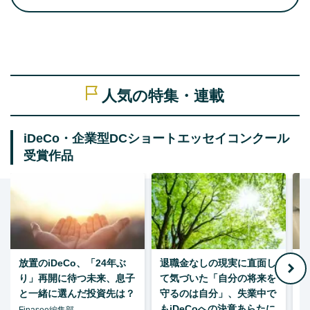
人気の特集・連載
iDeCo・企業型DCショートエッセイコンクール
受賞作品
放置のiDeCo、「24年ぶ
退職金なしの現実に直面し
り」再開に待つ未来、息子
て気づいた「自分の将来を
と一緒に選んだ投資先は？
守るのは自分」、失業中で
た
もiDeCoへの決意あらたに
Finasee編集部