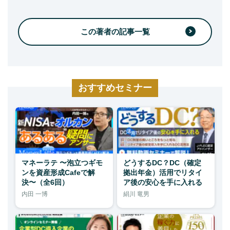
この著者の記事一覧
おすすめセミナー
マネーラテ 〜泡立つギモ
どうするDC？DC（確定
ンを資産形成Cafeで解
拠出年金）活用でリタイ
決〜（全6回）
ア後の安心を手に入れる
内田 一博
絹川 竜男