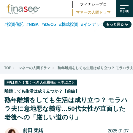
フィナシープロ
マネーの人間ドラマ
#投資信託
#NISA
#iDeCo
#株式投資
#インデックスファンド
もっと見る
#相談事例
#相続・贈与
#FP
#新NISA
#ランキング
#トレンド
#日本株
#公的年金
#30代
#40代
#50代
#金融用語解説
#資産運用業界
#老後
#海外事情
#積立投資
TOP
マネーの人間ドラマ
熟年離婚をしても生活は成り立つ？ モラハラ
#フィナンシャル・ウェルビーイング
#データ・調査
#国内株式型
#60代
FPは見た！驚くべき人生模様から学ぶこと
離婚しても生活は成り立つか？【前編】
熟年離婚をしても生活は成り立つ？ モラハ
ラ夫に意地悪な義母…50代女性が直面した
老後への「厳しい道のり」
2025.01.07
前田 菜緒