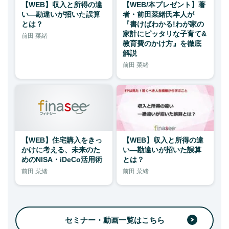
【WEB】収入と所得の違
【WEB/本プレゼント】著
い―勘違いが招いた誤算
者・前田菜緒氏本人が
とは？
『書けばわかる!わが家の
家計にピッタリな子育て&
前田 菜緒
教育費のかけ方』を徹底
解説
前田 菜緒
【WEB】住宅購入をきっ
【WEB】収入と所得の違
かけに考える、未来のた
い―勘違いが招いた誤算
めのNISA・iDeCo活用術
とは？
前田 菜緒
前田 菜緒
セミナー・動画一覧はこちら