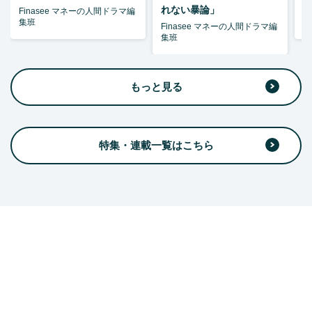
れない暴論」
Finasee マネーの人間ドラマ編
F
集班
集
Finasee マネーの人間ドラマ編
集班
もっと見る
特集・連載一覧はこちら