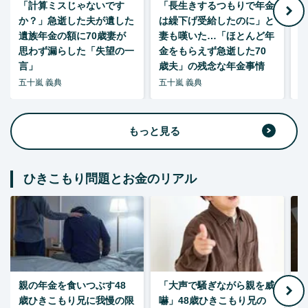
「計算ミスじゃないです
「長生きするつもりで年金
「
か？」急逝した夫が遺した
は繰下げ受給したのに」と
た
遺族年金の額に70歳妻が
妻も嘆いた…「ほとんど年
思わず漏らした「失望の一
金をもらえず急逝した70
言」
歳夫」の残念な年金事情
五十嵐 義典
五十嵐 義典
五
もっと見る
ひきこもり問題とお金のリアル
親の年金を食いつぶす48
「大声で騒ぎながら親を威
歳ひきこもり兄に我慢の限
嚇」48歳ひきこもり兄の
い