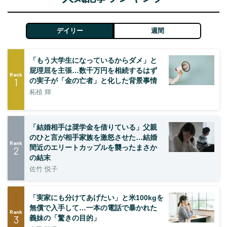
デイリー
週間
「もう大学生になっているからダメ」と
屁理屈を主張…数千万円を相続するはず
Rank
1
の実子が「金の亡者」と化した背景事情
柘植 輝
「結婚相手は奨学金を借りている」父親
のひと言が相手家族を激怒させた…結婚
Rank
間近のエリートカップルを襲ったまさか
2
の結末
佐竹 悦子
「実家にも分けてあげたい」と米100kgを
無償で入手して…一本の電話で暴かれた
Rank
3
義妹の「驚きの目的」