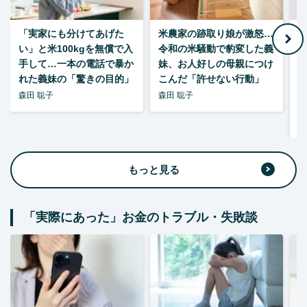
「実家にも分けてあげた
米農家の跡取り娘が激怒…
い」と米100kgを無償で入
令和の米騒動で豹変した義
手して…一本の電話で暴か
妹、お人好しの母親につけ
れた義妹の「驚きの目的」
こんだ「許せない行動」
森田 聡子
森田 聡子
F
集
もっと見る
「実際にあった」お金のトラブル・失敗談