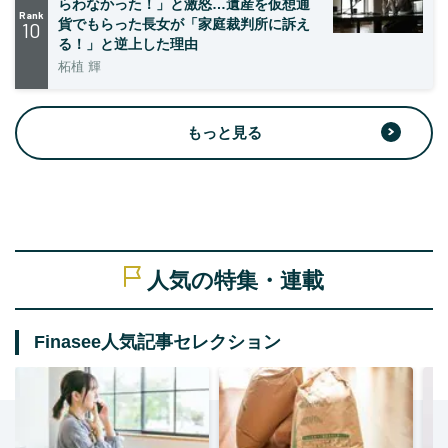
らわなかった！」と激怒…遺産を仮想通
Rank
貨でもらった長女が「家庭裁判所に訴え
10
る！」と逆上した理由
柘植 輝
もっと見る
人気の特集・連載
Finasee人気記事セレクション