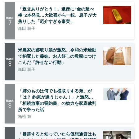
「親父ありがとう！」遺産に“金の延べ
棒”2本発見…大歓喜から一転、息子が大
Rank
7
焦りした「厄介すぎる事実」
森田 聡子
米農家の跡取り娘が激怒…令和の米騒動
で豹変した義妹、お人好しの母親につけ
Rank
8
こんだ「許せない行動」
森田 聡子
「姉のものは何でも横取りする弟」が
「は？ 約束が違うじゃん！」と激怒…
Rank
「相続放棄の誓約書」の効力を家庭裁判
9
所で争った話
柘植 輝
「暴落すると知っていたら仮想通貨はも