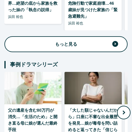
界…絶望の底から家族を救
危険行動で家庭崩壊…46
った妹の「執念の説得」
歳妹が見つけた家族の「緊
急避難先」
浜田 裕也
浜田 裕也
浜
もっと見る
事例ドラマシリーズ
父の遺産を含む80万円が
「大した額じゃないんだか
消失…「生活のため」と開
ら」口座に不審な出金履歴
ゃ
き直る母に娘が選んだ最終
を発見…娘が毒母を問い詰
夫
手段
めると返ってきた「信じら