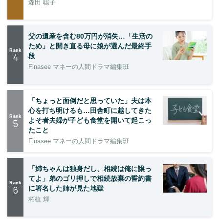
森田 聡子
父の遺産を含む80万円が消失…「生活の
ため」と開き直る母に娘が選んだ最終手
Rank
4
段
Finasee マネーの人間ドラマ編集班
「ちょっと面倒だと思っていた」夫は本
心を打ち明けるも…田舎町に越してきた
Rank
よそ者夫婦が子ども食堂を開いて起こっ
5
たこと
Finasee マネーの人間ドラマ編集班
「姉ちゃんは独身だし、相続は俺に譲っ
てよ」弟のゴリ押しで相続放棄の誓約書
Rank
6
に署名した姉が見た地獄
柘植 輝