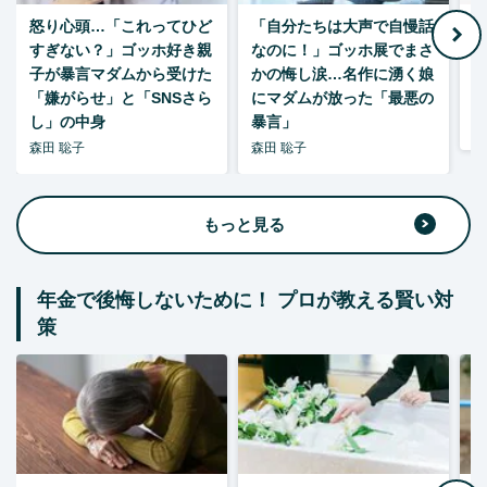
怒り心頭…「これってひど
「自分たちは大声で自慢話
すぎない？」ゴッホ好き親
なのに！」ゴッホ展でまさ
1
子が暴言マダムから受けた
かの悔し涙…名作に湧く娘
「嫌がらせ」と「SNSさら
にマダムが放った「最悪の
し」の中身
暴言」
森
森田 聡子
森田 聡子
もっと見る
年金で後悔しないために！ プロが教える賢い対
策