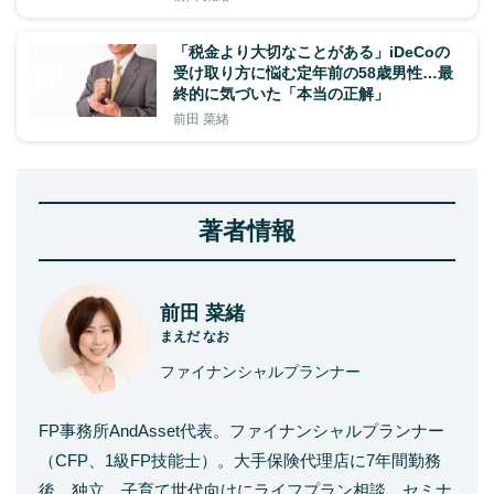
「税金より大切なことがある」iDeCoの
受け取り方に悩む定年前の58歳男性…最
終的に気づいた「本当の正解」
前田 菜緒
著者情報
前田 菜緒
まえだ なお
ファイナンシャルプランナー
FP事務所AndAsset代表。ファイナンシャルプランナー
（CFP、1級FP技能士）。大手保険代理店に7年間勤務
後、独立。子育て世代向けにライフプラン相談、セミナ