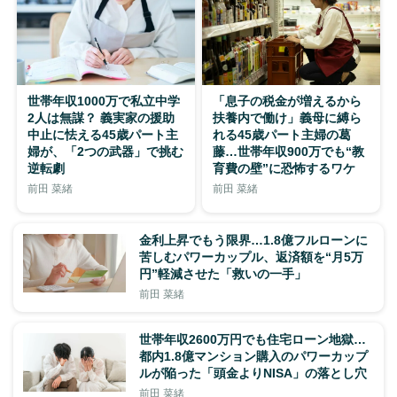
世帯年収1000万で私立中学
「息子の税金が増えるから
2人は無謀？ 義実家の援助
扶養内で働け」義母に縛ら
中止に怯える45歳パート主
れる45歳パート主婦の葛
婦が、「2つの武器」で挑む
藤…世帯年収900万でも“教
逆転劇
育費の壁”に恐怖するワケ
前田 菜緒
前田 菜緒
金利上昇でもう限界…1.8億フルローンに
苦しむパワーカップル、返済額を“月5万
円”軽減させた「救いの一手」
前田 菜緒
世帯年収2600万円でも住宅ローン地獄…
都内1.8億マンション購入のパワーカップ
ルが陥った「頭金よりNISA」の落とし穴
前田 菜緒