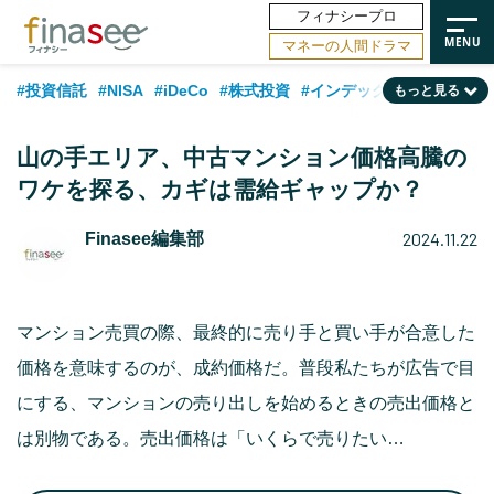
フィナシープロ
マネーの人間ドラマ
#投資信託
#NISA
#iDeCo
#株式投資
#インデックスファンド
もっと見る
#相談事例
#相続・贈与
#FP
#新NISA
#50代
#トレンド
山の手エリア、中古マンション価格高騰の
#ランキング
#日本株
#公的年金
#30代
#40代
ワケを探る、カギは需給ギャップか？
#フィナンシャル・ウェルビーイング
#金融用語解説
#海外事情
2024.11.22
Finasee編集部
#資産運用業界
#老後
#データ・調査
#60代
#米国株
#国内株式型
マンション売買の際、最終的に売り手と買い手が合意した
価格を意味するのが、成約価格だ。普段私たちが広告で目
にする、マンションの売り出しを始めるときの売出価格と
は別物である。売出価格は「いくらで売りたい…