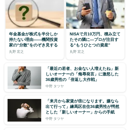
年金基金が株式を半分しか
NISAで月10万円、積み立て
持たない理由——機関投資
たその隣に—プロが注目す
家の“分散”をのぞき見する
る“もうひとつの資産”
丸野 宏之
丸野 宏之
「最近の若者、お金ない人増えたね」新
しいオーナーの「侮辱発言」に激怒した
36歳男性の「倍返し大作戦」
中野 タツヤ
「来月から家賃が倍になります。嫌なら
出て行って」練馬区在住36歳男性が愕然
とした「新しいオーナー」からの手紙
中野 タツヤ