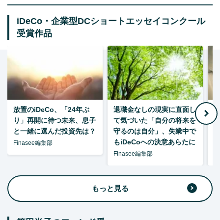
iDeCo・企業型DCショートエッセイコンクール
受賞作品
放置のiDeCo、「24年ぶ
退職金なしの現実に直面し
り」再開に待つ未来、息子
て気づいた「自分の将来を
と一緒に選んだ投資先は？
守るのは自分」、失業中で
た
もiDeCoへの決意あらたに
Finasee編集部
Finasee編集部
F
もっと見る