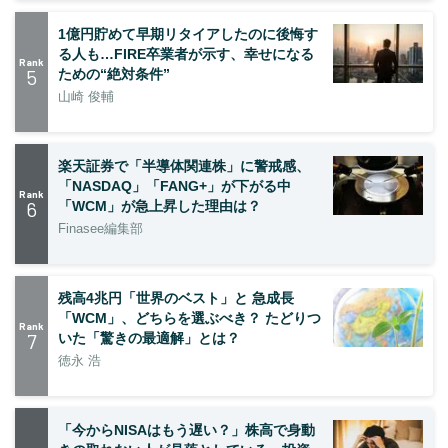
1億円貯めて早期リタイアしたのに後悔す
る人も…FIRE卒業者が示す、幸せになる
Rank
5
ための“絶対条件”
山崎 俊輔
楽天証券で「半導体関連株」に警戒感、
「NASDAQ」「FANG+」が下がる中
Rank
6
「WCM」が急上昇した理由は？
Finasee編集部
残高4兆円「世界のベスト」と 急成長
「WCM」、どちらを選ぶべき？ たどりつ
Rank
7
いた「驚きの最適解」とは？
徳永 浩
「今からNISAはもう遅い？」株高で身動