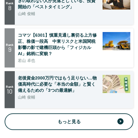
きの取れない人が見落としている、投資
Rank
8
開始の「ベストタイミング」
山崎 俊輔
コマツ【6301】慎重見通し裏切る上方修
正、株価一段高 中東リスクと米国関税
Rank
影響の影で建機巨頭から「フィジカル
9
AI」銘柄に変貌？
若山 卓也
老後資金2000万円ではもう足りない…物
価高時代に必要な「本当の金額」と賢く
Rank
10
備えるための「3つの最適解」
山崎 俊輔
もっと見る