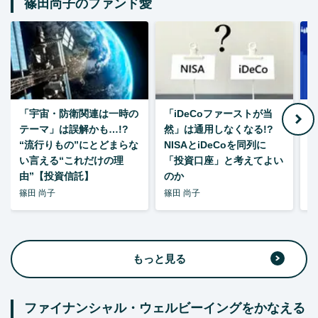
篠田尚子のファンド愛
「宇宙・防衛関連は一時の
「iDeCoファーストが当
【
テーマ」は誤解かも…!?
然」は通用しなくなる!?
“流行りもの”にとどまらな
NISAとiDeCoを同列に
い言える“これだけの理
「投資口座」と考えてよい
由”【投資信託】
のか
篠田 尚子
篠田 尚子
篠
もっと見る
ファイナンシャル・ウェルビーイングをかなえる