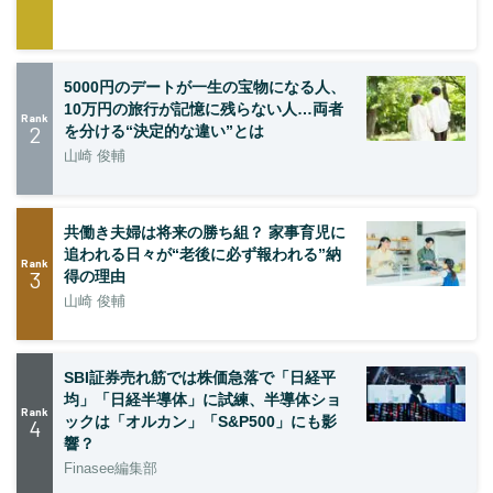
5000円のデートが一生の宝物になる人、
10万円の旅行が記憶に残らない人…両者
Rank
2
を分ける“決定的な違い”とは
山崎 俊輔
共働き夫婦は将来の勝ち組？ 家事育児に
追われる日々が“老後に必ず報われる”納
Rank
3
得の理由
山崎 俊輔
SBI証券売れ筋では株価急落で「日経平
均」「日経半導体」に試練、半導体ショ
Rank
ックは「オルカン」「S&P500」にも影
4
響？
Finasee編集部