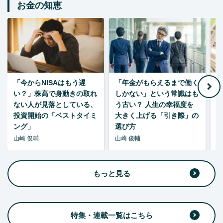
お金の知恵
「今からNISAはもう遅
「年金がもらえるまで働く
老
い？」株高で身動きの取れ
しかない」という常識はも
ない人が見落としている、
う古い？ 人生の幸福度を
投資開始の「ベストタイミ
大きく上げる「引き際」の
ング」
選び方
山崎 俊輔
山崎 俊輔
山
もっと見る
特集・連載一覧はこちら