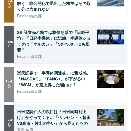
Rank
解く—非公開化で退出した株主はその取
3
り分に含まれない
Finasee編集部
SBI証券売れ筋では株価急落で「日経平
均」「日経半導体」に試練、半導体ショ
Rank
ックは「オルカン」「S&P500」にも影
4
響？
Finasee編集部
楽天証券で「半導体関連株」に警戒感、
「NASDAQ」「FANG+」が下がる中
Rank
5
「WCM」が急上昇した理由は？
Finasee編集部
日米協調介入の次には「日米同時利上
げ」がやってくる…「ベッセント・植田
Rank
6
VS高市・片山の争い」から見えたもの
愛宕 伸康