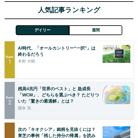
人気記事ランキング
デイリー
週間
AI時代、「オールカントリー“一択”」は
終わるだろう
Rank
1
木村 大樹
残高4兆円「世界のベスト」と 急成長
「WCM」、どちらを選ぶべき？ たどりつ
Rank
2
いた「驚きの最適解」とは？
徳永 浩
次の「キオクシア」銘柄を見抜くには？
東芝の事例「残した持分の帰属」を読み