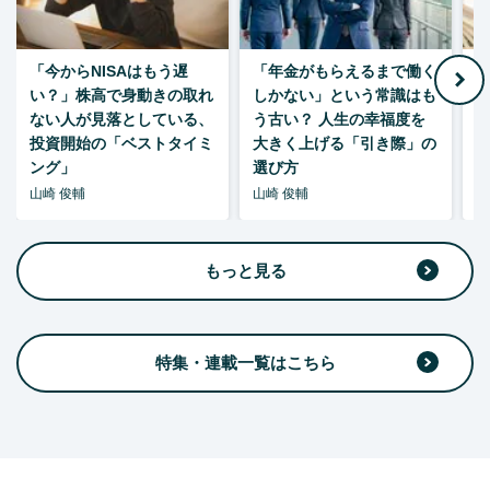
「今からNISAはもう遅
「年金がもらえるまで働く
老
い？」株高で身動きの取れ
しかない」という常識はも
ない人が見落としている、
う古い？ 人生の幸福度を
投資開始の「ベストタイミ
大きく上げる「引き際」の
ング」
選び方
山崎 俊輔
山崎 俊輔
山
もっと見る
特集・連載一覧はこちら