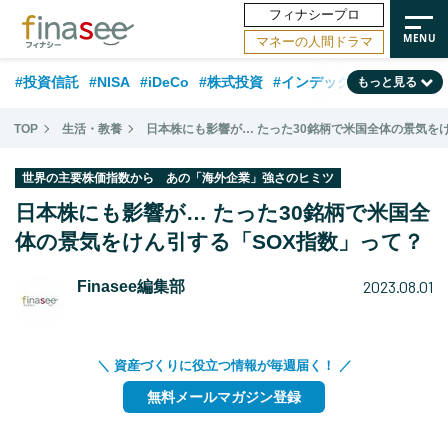
フィナシープロ
マネーの人間ドラマ
#投資信託
#NISA
#iDeCo
#株式投資
#インデックスファンド
もっと見る
#相談事例
#相続・贈与
#FP
#新NISA
#ランキング
#日本株
TOP
生活・教養
日本株にも影響が… たった30銘柄で米国全体の景気を
#積立投資
#トレンド
#30代
#公的年金
#40代
#50代
世界の主要株価指数から あの「海外企業」強さのヒミツ
#フィナンシャル・ウェルビーイング
#老後
#金融用語解説
日本株にも影響が… たった30銘柄で米国全
#データ・調査
体の景気をけん引する「SOX指数」って？
#資産運用業界
#海外事情
#国内株式型
#60代
2023.08.01
Finasee編集部
＼ 資産づくりに役立つ情報が毎週届く！ ／
無料メールマガジン登録