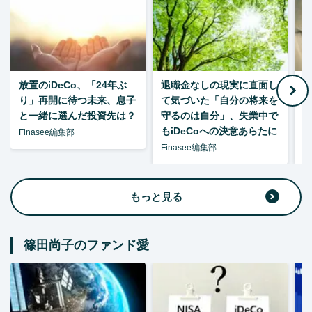
放置のiDeCo、「24年ぶ
退職金なしの現実に直面し
り」再開に待つ未来、息子
て気づいた「自分の将来を
と一緒に選んだ投資先は？
守るのは自分」、失業中で
た
もiDeCoへの決意あらたに
Finasee編集部
Finasee編集部
F
もっと見る
篠田尚子のファンド愛