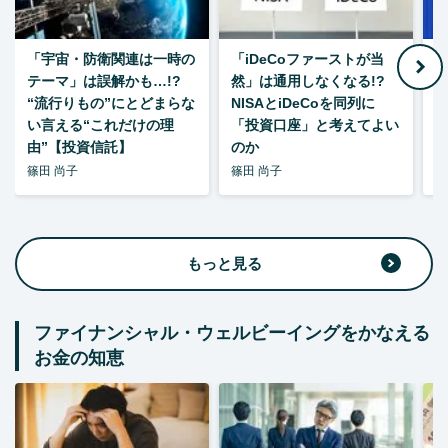
「宇宙・防衛関連は一時の
「iDeCoファーストが当
【
テーマ」は誤解かも…!?
然」は通用しなくなる!?
“流行りもの”にとどまらな
NISAとiDeCoを同列に
い言える“これだけの理
「投資口座」と考えてよい
由”【投資信託】
のか
篠田 尚子
篠田 尚子
篠
もっと見る
ファイナンシャル・ウェルビーイングをかなえる
お金の知恵