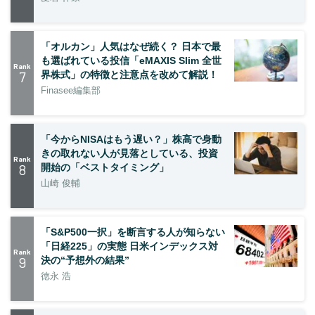
「オルカン」人気はなぜ続く？ 日本で最
も選ばれている投信「eMAXIS Slim 全世
Rank
7
界株式」の特徴と注意点を改めて解説！
Finasee編集部
「今からNISAはもう遅い？」株高で身動
きの取れない人が見落としている、投資
Rank
8
開始の「ベストタイミング」
山崎 俊輔
「S&P500一択」を断言する人が知らない
「日経225」の実態 日米インデックス対
Rank
9
決の“予想外の結果”
徳永 浩