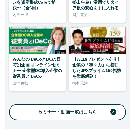
ンを資産形成Cafeで解
拠出年金）活用でリタイ
決〜（全6回）
ア後の安心を手に入れる
内田 一博
絹川 竜男
みんなのiDeCoとDCの日
【WEB/プレゼントあり】
特別企画 オンラインセミ
企業の「稼ぐ力」に着目
ナー 企業型DC導入企業の
したJPXプライム150指数
従業員とiDeCo
を徹底解剖！
山中 伸枝
橋本 元洋
セミナー・動画一覧はこちら