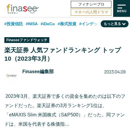
フィナシープロ
マネーの人間ドラマ
#投資信託
#NISA
#iDeCo
#株式投資
#インデックスファンド
もっと見る
#相談事例
#相続・贈与
#FP
#新NISA
#積立投資
#30代
Finaseeファンドウォッチ
#ランキング
#日本株
#公的年金
#40代
#トレンド
楽天証券 人気ファンドランキング トップ
10（2023年3月）
#フィナンシャル・ウェルビーイング
#企業型DC
#退職金
#50代
#老後
#データ・調査
#金融用語解説
#話題の企業
#国内株式型
2023.04.09
Finasee編集部
2023年3月、楽天証券で多くの資金を集めたのは以下のフ
ァンドだった。楽天証券の3月ランキング1位は、
「eMAXIS Slim 米国株式（S&P500）」だった。同ファン
ドは、米国を代表する株価指…