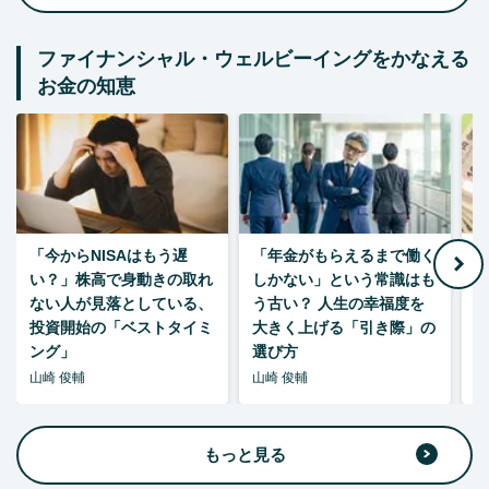
ファイナンシャル・ウェルビーイングをかなえる
お金の知恵
「今からNISAはもう遅
「年金がもらえるまで働く
老
い？」株高で身動きの取れ
しかない」という常識はも
ない人が見落としている、
う古い？ 人生の幸福度を
投資開始の「ベストタイミ
大きく上げる「引き際」の
ング」
選び方
山崎 俊輔
山崎 俊輔
山
もっと見る