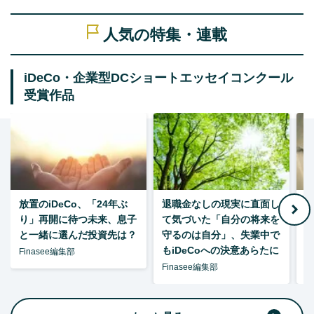
人気の特集・連載
iDeCo・企業型DCショートエッセイコンクール
受賞作品
放置のiDeCo、「24年ぶ
退職金なしの現実に直面し
り」再開に待つ未来、息子
て気づいた「自分の将来を
と一緒に選んだ投資先は？
守るのは自分」、失業中で
た
もiDeCoへの決意あらたに
Finasee編集部
Finasee編集部
F