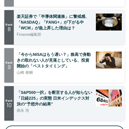
楽天証券で「半導体関連株」に警戒感、
「NASDAQ」「FANG+」が下がる中
Rank
8
「WCM」が急上昇した理由は？
Finasee編集部
「今からNISAはもう遅い？」株高で身動
きの取れない人が見落としている、投資
Rank
9
開始の「ベストタイミング」
山崎 俊輔
「S&P500一択」を断言する人が知らない
「日経225」の実態 日米インデックス対
Rank
10
決の“予想外の結果”
徳永 浩