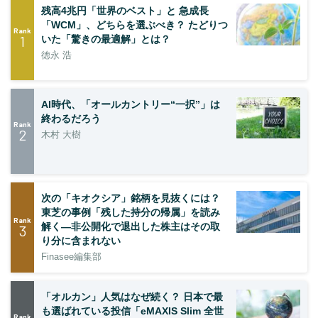
残高4兆円「世界のベスト」と 急成長
「WCM」、どちらを選ぶべき？ たどりつ
Rank
1
いた「驚きの最適解」とは？
徳永 浩
AI時代、「オールカントリー“一択”」は
終わるだろう
Rank
2
木村 大樹
次の「キオクシア」銘柄を見抜くには？
東芝の事例「残した持分の帰属」を読み
Rank
解く—非公開化で退出した株主はその取
3
り分に含まれない
Finasee編集部
「オルカン」人気はなぜ続く？ 日本で最
も選ばれている投信「eMAXIS Slim 全世
Rank