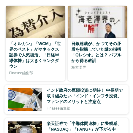
「オルカン」「WCM」「世
日銀総裁が、かつてその矛
界のベスト」がマネックス
盾を指摘していた謎の指標
証券で人気復活、「日経半
「Qレシオ」とは？ バブル
導体株」は大きくランクダ
から得る教訓
ウン
海老澤 界
Finasee編集部
インド政府の巨額投資に期待！ 中長期で
取り組みたい「インド・インフラ投資」
ファンドのメリットと注意点
Finasee編集部
楽天証券で「半導体関連株」に警戒感、
「NASDAQ」「FANG+」が下がる中