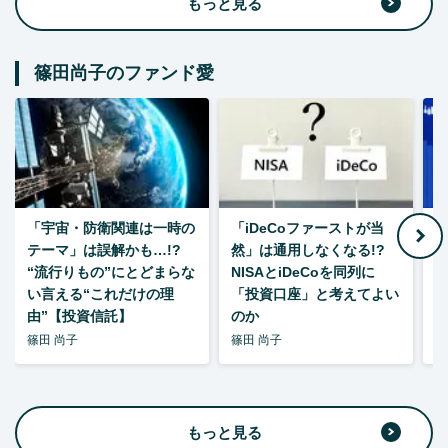
もっと見る
篠田尚子のファンド愛
「宇宙・防衛関連は一時の
「iDeCoファーストが当
【
テーマ」は誤解かも…!?
然」は通用しなくなる!?
“流行りもの”にとどまらな
NISAとiDeCoを同列に
い言える“これだけの理
「投資口座」と考えてよい
由”【投資信託】
のか
篠田 尚子
篠田 尚子
篠
もっと見る