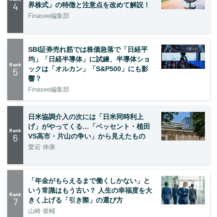
4
界株式」の特徴と注意点を改めて解説！
Finasee編集部
SBI証券売れ筋では株価急落で「日経平
均」「日経半導体」に試練、半導体ショ
Rank
ックは「オルカン」「S&P500」にも影
5
響？
Finasee編集部
日米協調介入の次には「日米同時利上
げ」がやってくる…「ベッセント・植田
Rank
6
VS高市・片山の争い」から見えたもの
愛宕 伸康
「年金がもらえるまで働くしかない」と
いう常識はもう古い？ 人生の幸福度を大
Rank
7
きく上げる「引き際」の選び方
山崎 俊輔