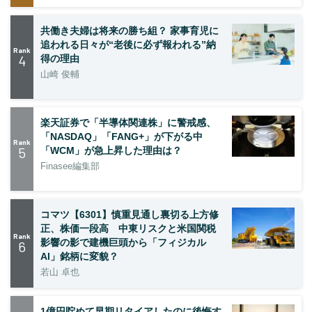
共働き夫婦は将来の勝ち組？ 家事育児に
追われる日々が“老後に必ず報われる”納
Rank
4
得の理由
山崎 俊輔
楽天証券で「半導体関連株」に警戒感、
「NASDAQ」「FANG+」が下がる中
Rank
5
「WCM」が急上昇した理由は？
Finasee編集部
コマツ【6301】慎重見通し裏切る上方修
正、株価一段高 中東リスクと米国関税
Rank
影響の影で建機巨頭から「フィジカル
6
AI」銘柄に変貌？
若山 卓也
1億円貯めて早期リタイアしたのに後悔す