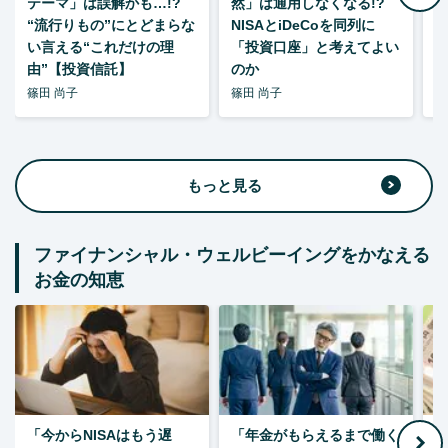
テーマ」は誤解かも…!?
然」は通用しなくなる!?
“流行りもの”にとどまらな
NISAとiDeCoを同列に
い言える“これだけの理
「投資口座」と考えてよい
由”【投資信託】
のか
篠田 尚子
篠田 尚子
篠
もっと見る
ファイナンシャル・ウェルビーイングをかなえる
お金の知恵
「今からNISAはもう遅
「年金がもらえるまで働く
老