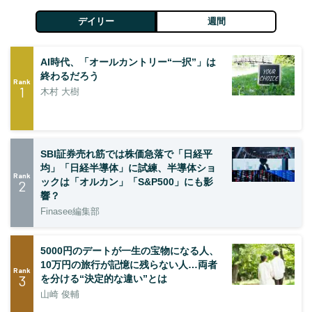
デイリー
週間
AI時代、「オールカントリー“一択”」は
終わるだろう
Rank
1
木村 大樹
SBI証券売れ筋では株価急落で「日経平
均」「日経半導体」に試練、半導体ショ
Rank
ックは「オルカン」「S&P500」にも影
2
響？
Finasee編集部
5000円のデートが一生の宝物になる人、
10万円の旅行が記憶に残らない人…両者
Rank
3
を分ける“決定的な違い”とは
山崎 俊輔