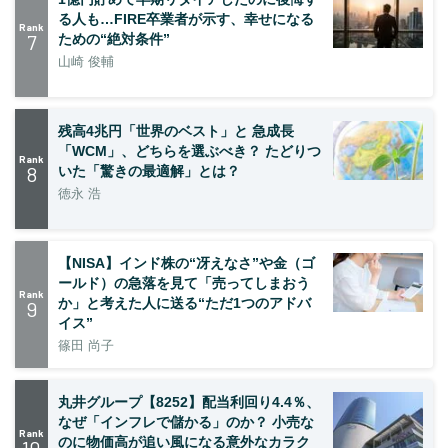
る人も…FIRE卒業者が示す、幸せになる
Rank
7
ための“絶対条件”
山崎 俊輔
残高4兆円「世界のベスト」と 急成長
「WCM」、どちらを選ぶべき？ たどりつ
Rank
8
いた「驚きの最適解」とは？
徳永 浩
【NISA】インド株の“冴えなさ”や金（ゴ
ールド）の急落を見て「売ってしまおう
Rank
か」と考えた人に送る“ただ1つのアドバ
9
イス”
篠田 尚子
丸井グループ【8252】配当利回り4.4％、
なぜ「インフレで儲かる」のか？ 小売な
Rank
のに物価高が追い風になる意外なカラク