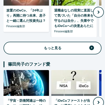
放置のiDeCo、「24年ぶ
退職金なしの現実に直面し
り」再開に待つ未来、息子
て気づいた「自分の将来を
と一緒に選んだ投資先は？
守るのは自分」、失業中で
た
もiDeCoへの決意あらたに
Finasee編集部
Finasee編集部
F
もっと見る
篠田尚子のファンド愛
「宇宙・防衛関連は一時の
「iDeCoファーストが当
【