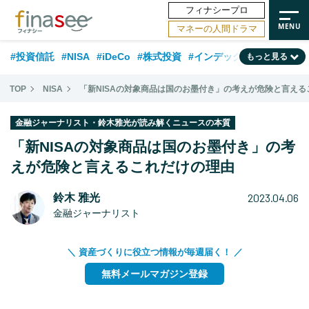
フィナシープロ
マネーの人間ドラマ
#投資信託
#NISA
#iDeCo
#株式投資
#インデックスファンド
もっと見る
#相談事例
#相続・贈与
#FP
#新NISA
#50代
#トレンド
TOP
NISA
「新NISAの対象商品は国のお墨付き」の考えが危険と言える
#ランキング
#日本株
#公的年金
#30代
#40代
金融ジャーナリスト・鈴木雅光が読み解くニュースの本質
#フィナンシャル・ウェルビーイング
#金融用語解説
#海外事情
「新NISAの対象商品は国のお墨付き」の考
#資産運用業界
えが危険と言えるこれだけの理由
#老後
#データ・調査
#60代
#米国株
#国内株式型
2023.04.06
鈴木 雅光
金融ジャーナリスト
＼ 資産づくりに役立つ情報が毎週届く！ ／
無料メールマガジン登録