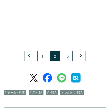
1
2
3
# データ・調査
# 新NISA
# NISA
# つみたてNISA