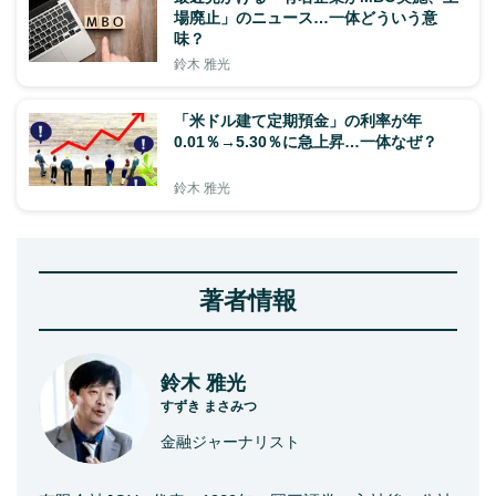
場廃止」のニュース…一体どういう意
味？
鈴木 雅光
「米ドル建て定期預金」の利率が年
0.01％→5.30％に急上昇…一体なぜ？
鈴木 雅光
著者情報
鈴木 雅光
すずき まさみつ
金融ジャーナリスト