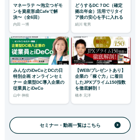
マネーラテ 〜泡立つギモ
どうするDC？DC（確定
ンを資産形成Cafeで解
拠出年金）活用でリタイ
決〜（全6回）
ア後の安心を手に入れる
内田 一博
絹川 竜男
みんなのiDeCoとDCの日
【WEB/プレゼントあり】
特別企画 オンラインセミ
企業の「稼ぐ力」に着目
ナー 企業型DC導入企業の
したJPXプライム150指数
従業員とiDeCo
を徹底解剖！
山中 伸枝
橋本 元洋
セミナー・動画一覧はこちら