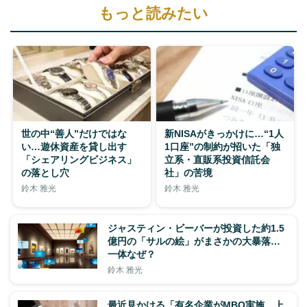
もっと読みたい
世の中“善人”だけではな
新NISAがきっかけに…“1人
い…遊休資産を貸し出す
1口座”の制約が招いた「独
「シェアリングビジネス」
立系・直販系投資信託会
の落とし穴
社」の苦境
鈴木 雅光
鈴木 雅光
ジャスティン・ビーバーが投資した約1.5
億円の「サルの絵」がまさかの大暴落…
一体なぜ？
鈴木 雅光
最近見かける「有名企業がMBO実施、上