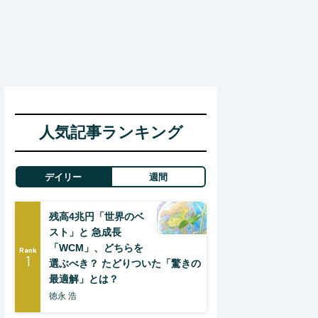
人気記事ランキング
デイリー
週間
残高4兆円「世界のベ
スト」と 急成長
「WCM」、どちらを
Rank
1
選ぶべき？ たどりついた「驚きの
最適解」とは？
徳永 浩