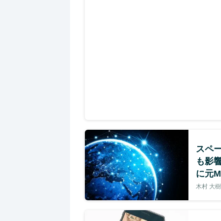
スペ
も影響
に元M
木村 大樹