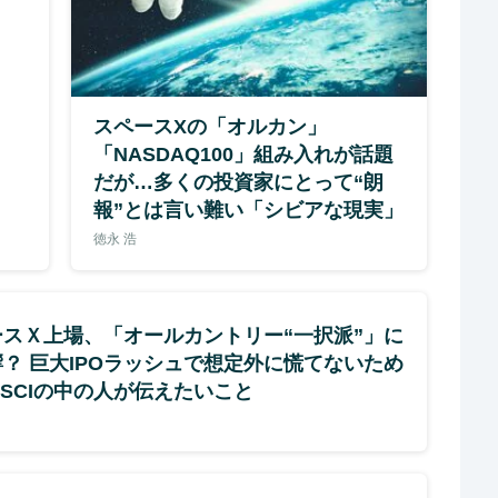
スペースXの「オルカン」
「NASDAQ100」組み入れが話題
だが…多くの投資家にとって“朗
報”とは言い難い「シビアな現実」
徳永 浩
ースＸ上場、「オールカントリー“一択派”」に
？ 巨大IPOラッシュで想定外に慌てないため
SCIの中の人が伝えたいこと