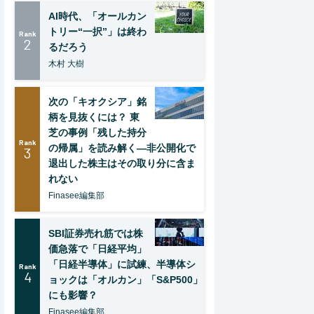
AI時代、「オールカン
トリー“一択”」は終わ
Rank
2
るだろう
木村 大樹
次の「キオクシア」銘
柄を見抜くには？ 東
芝の事例「残した持分
Rank
の帰属」を読み解く—非公開化で
3
退出した株主はその取り分に含ま
れない
Finasee編集部
SBI証券売れ筋では株
価急落で「日経平均」
「日経半導体」に試練、半導体シ
Rank
4
ョックは「オルカン」「S&P500」
にも影響？
Finasee編集部