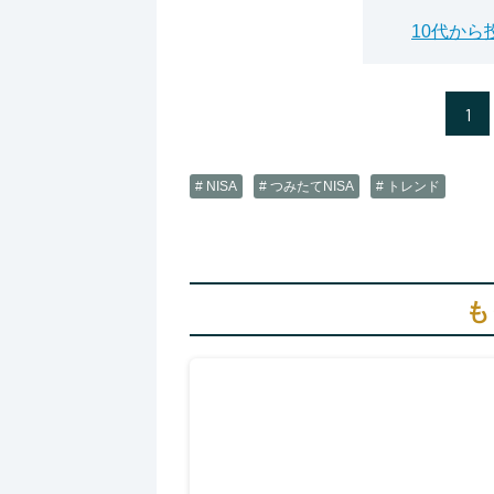
10代か
1
# NISA
# つみたてNISA
# トレンド
も