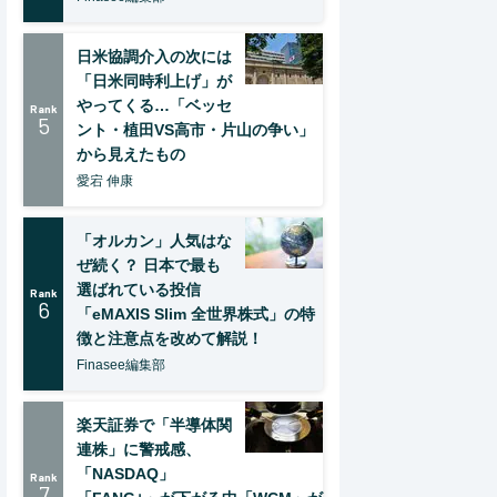
日米協調介入の次には
「日米同時利上げ」が
やってくる…「ベッセ
Rank
5
ント・植田VS高市・片山の争い」
から見えたもの
愛宕 伸康
「オルカン」人気はな
ぜ続く？ 日本で最も
選ばれている投信
Rank
6
「eMAXIS Slim 全世界株式」の特
徴と注意点を改めて解説！
Finasee編集部
楽天証券で「半導体関
連株」に警戒感、
「NASDAQ」
Rank
7