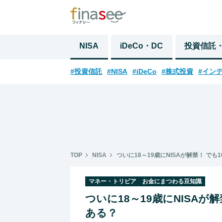
NISA
iDeCo・DC
投資信託
#投資信託
#NISA
#iDeCo
#株式投資
#イン
TOP
NISA
ついに18～19歳にNISAが解禁！ で
マネー・トリビア お金にまつわる豆知識
ついに18～19歳にNISA
ある？