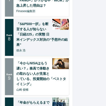
「FANG+」が下がる中「WCM」が
急上昇した理由は？
Finasee編集部
「S&P500一択」を断
言する人が知らない
「日経225」の実態 日
Rank
8
米インデックス対決の“予想外の結
果”
徳永 浩
「今からNISAはもう
遅い？」株高で身動き
の取れない人が見落と
Rank
9
している、投資開始の「ベストタ
イミング」
山崎 俊輔
「年金がもらえるまで