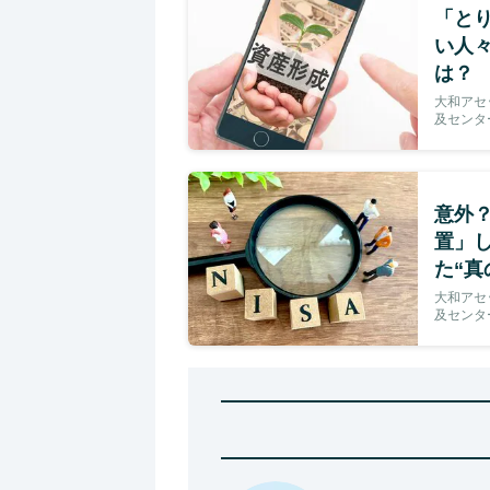
「とり
い人
は？
大和アセ
及センタ
意外？
置」
た“真
大和アセ
及センタ