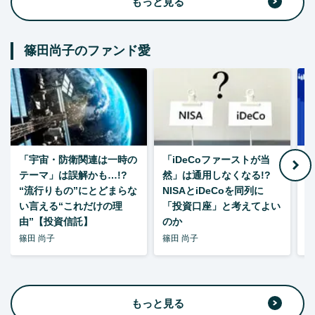
もっと見る
篠田尚子のファンド愛
「宇宙・防衛関連は一時の
「iDeCoファーストが当
【
テーマ」は誤解かも…!?
然」は通用しなくなる!?
“流行りもの”にとどまらな
NISAとiDeCoを同列に
い言える“これだけの理
「投資口座」と考えてよい
由”【投資信託】
のか
篠田 尚子
篠田 尚子
篠
もっと見る