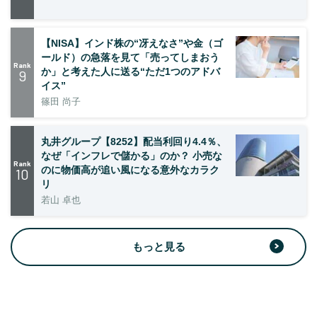
【NISA】インド株の“冴えなさ”や金（ゴ
ールド）の急落を見て「売ってしまおう
Rank
か」と考えた人に送る“ただ1つのアドバ
9
イス”
篠田 尚子
丸井グループ【8252】配当利回り4.4％、
なぜ「インフレで儲かる」のか？ 小売な
Rank
のに物価高が追い風になる意外なカラク
10
リ
若山 卓也
もっと見る