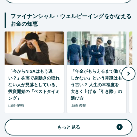
ファイナンシャル・ウェルビーイングをかなえる
お金の知恵
「今からNISAはもう遅
「年金がもらえるまで働く
老
い？」株高で身動きの取れ
しかない」という常識はも
ない人が見落としている、
う古い？ 人生の幸福度を
投資開始の「ベストタイミ
大きく上げる「引き際」の
ング」
選び方
山崎 俊輔
山崎 俊輔
山
もっと見る