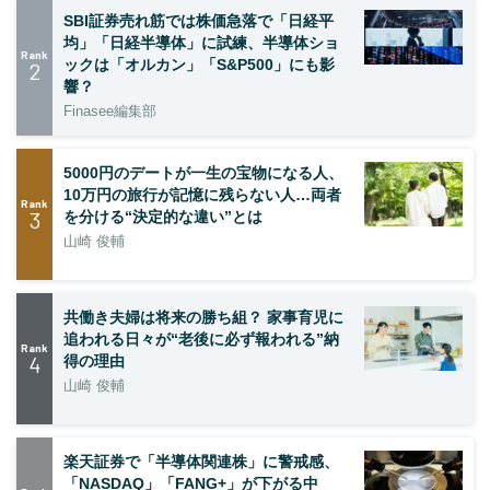
SBI証券売れ筋では株価急落で「日経平
均」「日経半導体」に試練、半導体ショ
Rank
ックは「オルカン」「S&P500」にも影
2
響？
Finasee編集部
5000円のデートが一生の宝物になる人、
10万円の旅行が記憶に残らない人…両者
Rank
3
を分ける“決定的な違い”とは
山崎 俊輔
共働き夫婦は将来の勝ち組？ 家事育児に
追われる日々が“老後に必ず報われる”納
Rank
4
得の理由
山崎 俊輔
楽天証券で「半導体関連株」に警戒感、
「NASDAQ」「FANG+」が下がる中