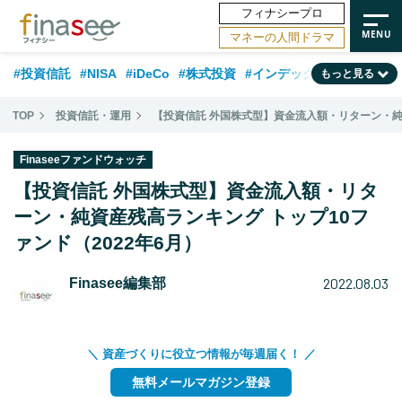
フィナシープロ
マネーの人間ドラマ
#投資信託
#NISA
#iDeCo
#株式投資
#インデックスファンド
もっと見る
#相談事例
#相続・贈与
#FP
#新NISA
#50代
#トレンド
TOP
投資信託・運用
【投資信託 外国株式型】資金流入額・リターン・純資
#ランキング
#日本株
#公的年金
#30代
#40代
Finaseeファンドウォッチ
#フィナンシャル・ウェルビーイング
#金融用語解説
#海外事情
【投資信託 外国株式型】資金流入額・リタ
#資産運用業界
ーン・純資産残高ランキング トップ10フ
#老後
#データ・調査
#60代
#米国株
ァンド（2022年6月）
#国内株式型
2022.08.03
Finasee編集部
＼ 資産づくりに役立つ情報が毎週届く！ ／
無料メールマガジン登録