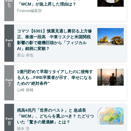
Rank
5
「WCM」が急上昇した理由は？
Finasee編集部
コマツ【6301】慎重見通し裏切る上方修
正、株価一段高 中東リスクと米国関税
Rank
影響の影で建機巨頭から「フィジカル
6
AI」銘柄に変貌？
若山 卓也
1億円貯めて早期リタイアしたのに後悔す
る人も…FIRE卒業者が示す、幸せになる
Rank
7
ための“絶対条件”
山崎 俊輔
残高4兆円「世界のベスト」と 急成長
「WCM」、どちらを選ぶべき？ たどりつ
Rank
8
いた「驚きの最適解」とは？
徳永 浩