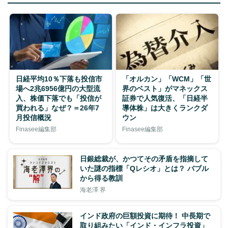
日経平均10％下落も投信市
「オルカン」「WCM」「世
場へ2兆6956億円の大型流
界のベスト」がマネックス
入、株価下落でも「投信が
証券で人気復活、「日経半
買われる」なぜ？＝26年7
導体株」は大きくランクダ
月投信概況
ウン
Finasee編集部
Finasee編集部
日銀総裁が、かつてその矛盾を指摘して
いた謎の指標「Qレシオ」とは？ バブル
から得る教訓
海老澤 界
インド政府の巨額投資に期待！ 中長期で
取り組みたい「インド・インフラ投資」