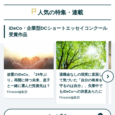
人気の特集・連載
iDeCo・企業型DCショートエッセイコンクール
受賞作品
放置のiDeCo、「24年ぶ
退職金なしの現実に直面し
り」再開に待つ未来、息子
て気づいた「自分の将来を
と一緒に選んだ投資先は？
守るのは自分」、失業中で
た
もiDeCoへの決意あらたに
Finasee編集部
Finasee編集部
F