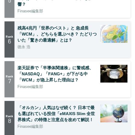
5
響？
Finasee編集部
残高4兆円「世界のベスト」と 急成長
「WCM」、どちらを選ぶべき？ たどりつ
Rank
6
いた「驚きの最適解」とは？
徳永 浩
楽天証券で「半導体関連株」に警戒感、
「NASDAQ」「FANG+」が下がる中
Rank
7
「WCM」が急上昇した理由は？
Finasee編集部
「オルカン」人気はなぜ続く？ 日本で最
も選ばれている投信「eMAXIS Slim 全世
Rank
8
界株式」の特徴と注意点を改めて解説！
Finasee編集部