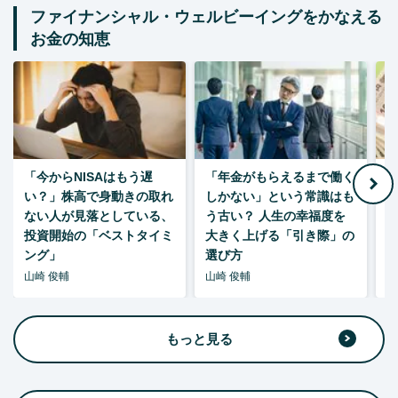
ファイナンシャル・ウェルビーイングをかなえる
お金の知恵
「今からNISAはもう遅
「年金がもらえるまで働く
老
い？」株高で身動きの取れ
しかない」という常識はも
ない人が見落としている、
う古い？ 人生の幸福度を
投資開始の「ベストタイミ
大きく上げる「引き際」の
ング」
選び方
山崎 俊輔
山崎 俊輔
山
もっと見る