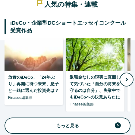
人気の特集・連載
iDeCo・企業型DCショートエッセイコンクール
受賞作品
放置のiDeCo、「24年ぶ
退職金なしの現実に直面し
り」再開に待つ未来、息子
て気づいた「自分の将来を
と一緒に選んだ投資先は？
守るのは自分」、失業中で
た
もiDeCoへの決意あらたに
Finasee編集部
Finasee編集部
F
もっと見る