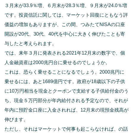
３月末が33.9％増、６月末が28.3％増、９月末が24.0％増
です。投資信託に関しては、マーケット回復にともなう評
価益の増加もありますが、この間、つみたてNISAの口座
開設が20代、30代、40代を中心に大きく伸びたことも寄
与したと考えられます。
では、来年３月に発表される2021年12月末の数字で、個
人金融資産は2000兆円台に乗せるのでしょうか。
これは、恐らく乗せることになるでしょう。2000兆円に
乗せるには、あと1689億円です。政府が18歳以下の子供
に10万円相当を現金とクーポンで支給する子供給付金のう
ち、現金５万円部分が年内給付される予定なので、それが
年内に預貯金口座に入金されれば、12月末の現預金残高が
伸びます。
ただし、それはマーケットで何事も起こらなければ、の話