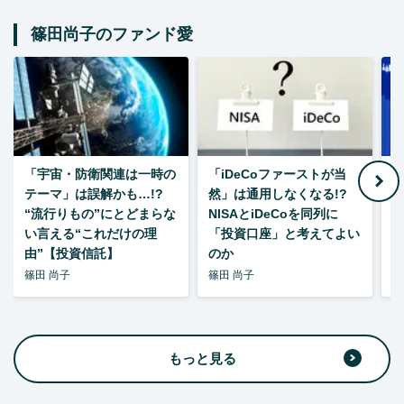
篠田尚子のファンド愛
「宇宙・防衛関連は一時の
「iDeCoファーストが当
【
テーマ」は誤解かも…!?
然」は通用しなくなる!?
“流行りもの”にとどまらな
NISAとiDeCoを同列に
い言える“これだけの理
「投資口座」と考えてよい
由”【投資信託】
のか
篠田 尚子
篠田 尚子
篠
もっと見る