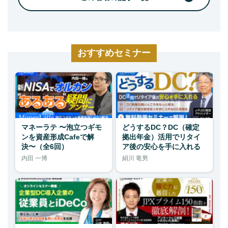
おすすめセミナー
マネーラテ 〜泡立つギモ
どうするDC？DC（確定
ンを資産形成Cafeで解
拠出年金）活用でリタイ
決〜（全6回）
ア後の安心を手に入れる
内田 一博
絹川 竜男