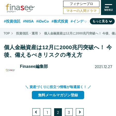
フィナシープロ
マネーの人間ドラマ
#投資信託
#NISA
#iDeCo
#株式投資
#インデックスファンド
もっと見る
#相談事例
#相続・贈与
#FP
#新NISA
#ランキング
#トレンド
TOP
投資信託・運用
個人金融資産は12月に2000兆円突破へ！ 今後、
#日本株
#公的年金
#30代
#40代
#50代
#金融用語解説
個人金融資産は12月に2000兆円突破へ！ 今
#資産運用業界
#老後
#海外事情
#積立投資
後、備えるべきリスクの考え方
#フィナンシャル・ウェルビーイング
#データ・調査
#国内株式型
2021.12.27
Finasee編集部
#60代
＼ 資産づくりに役立つ情報が毎週届く！ ／
無料メールマガジン登録
1
2
3