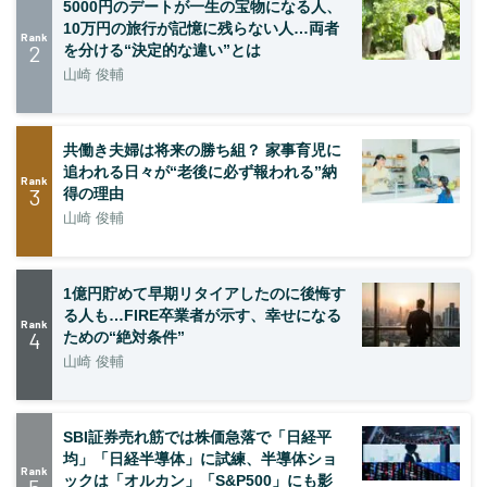
5000円のデートが一生の宝物になる人、
10万円の旅行が記憶に残らない人…両者
Rank
2
を分ける“決定的な違い”とは
山崎 俊輔
共働き夫婦は将来の勝ち組？ 家事育児に
追われる日々が“老後に必ず報われる”納
Rank
3
得の理由
山崎 俊輔
1億円貯めて早期リタイアしたのに後悔す
る人も…FIRE卒業者が示す、幸せになる
Rank
4
ための“絶対条件”
山崎 俊輔
SBI証券売れ筋では株価急落で「日経平
均」「日経半導体」に試練、半導体ショ
Rank
ックは「オルカン」「S&P500」にも影