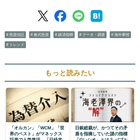
# 投資信託
# 株式投資
# 経済指標
# データ・調査
# 海外事情
# トレンド
もっと読みたい
「オルカン」「WCM」「世
日銀総裁が、かつてその矛
界のベスト」がマネックス
盾を指摘していた謎の指標
証券で人気復活、「日経半
「Qレシオ」とは？ バブル