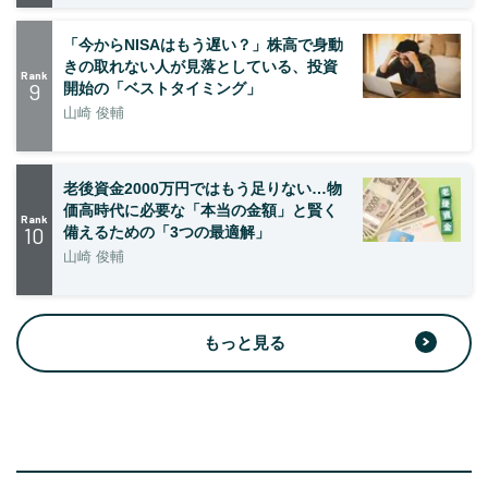
「今からNISAはもう遅い？」株高で身動
きの取れない人が見落としている、投資
Rank
9
開始の「ベストタイミング」
山崎 俊輔
老後資金2000万円ではもう足りない…物
価高時代に必要な「本当の金額」と賢く
Rank
10
備えるための「3つの最適解」
山崎 俊輔
もっと見る