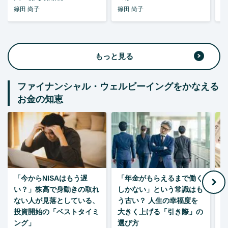
篠田 尚子
篠田 尚子
篠
もっと見る
ファイナンシャル・ウェルビーイングをかなえる
お金の知恵
「今からNISAはもう遅
「年金がもらえるまで働く
老
い？」株高で身動きの取れ
しかない」という常識はも
ない人が見落としている、
う古い？ 人生の幸福度を
投資開始の「ベストタイミ
大きく上げる「引き際」の
ング」
選び方