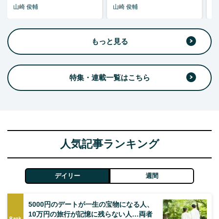
山崎 俊輔
山崎 俊輔
山
もっと見る
特集・連載一覧はこちら
人気記事ランキング
デイリー
週間
5000円のデートが一生の宝物になる人、
10万円の旅行が記憶に残らない人…両者
Rank