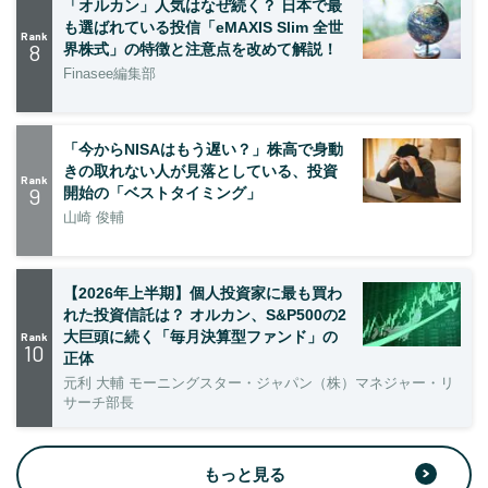
「オルカン」人気はなぜ続く？ 日本で最
も選ばれている投信「eMAXIS Slim 全世
Rank
8
界株式」の特徴と注意点を改めて解説！
Finasee編集部
「今からNISAはもう遅い？」株高で身動
きの取れない人が見落としている、投資
Rank
9
開始の「ベストタイミング」
山崎 俊輔
【2026年上半期】個人投資家に最も買わ
れた投資信託は？ オルカン、S&P500の2
大巨頭に続く「毎月決算型ファンド」の
Rank
10
正体
元利 大輔 モーニングスター・ジャパン（株）マネジャー・リ
サーチ部長
もっと見る