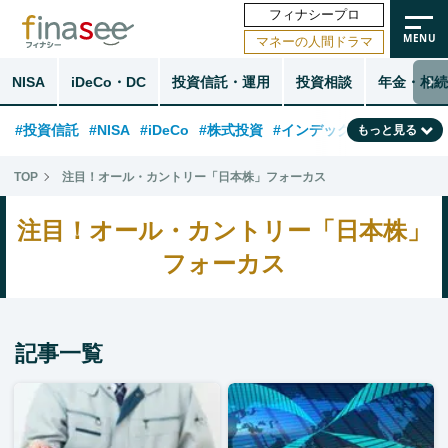
フィナシープロ
マネーの人間ドラマ
NISA
iDeCo・DC
投資信託・運用
投資相談
年金・相続
#投資信託
#NISA
#iDeCo
#株式投資
#インデックスファンド
もっと見る
#相談事例
#相続・贈与
#FP
#新NISA
#ランキング
#トレンド
TOP
注目！オール・カントリー「日本株」フォーカス
#日本株
#公的年金
#30代
#40代
#50代
#金融用語解説
注目！オール・カントリー「日本株」
#資産運用業界
#老後
#海外事情
#積立投資
フォーカス
#フィナンシャル・ウェルビーイング
#データ・調査
#国内株式型
#60代
記事一覧