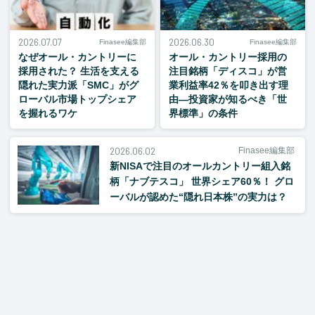
2026.07.07
2026.06.30
Finasee編集部
Finasee編集部
なぜオール・カントリーに
オール・カントリー採用の
採用された？ 生活を支える
注目銘柄「ディスコ」が営
隠れた実力派「SMC」がグ
業利益率42％を叩き出す理
ローバル市場トップシェア
由―投資家が知るべき「世
を握れるワケ
界標準」の条件
2026.06.02
Finasee編集部
新NISAで注目のオールカントリー組入銘
柄「ナブテスコ」 世界シェア60％！ グロ
ーバルが認めた“隠れ日本株”の実力は？