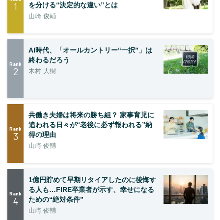
1
を分ける“決定的な違い”とは
山崎 俊輔
AI時代、「オールカントリー“一択”」は
終わるだろう
Rank
2
木村 大樹
共働き夫婦は将来の勝ち組？ 家事育児に
追われる日々が“老後に必ず報われる”納
Rank
3
得の理由
山崎 俊輔
1億円貯めて早期リタイアしたのに後悔す
る人も…FIRE卒業者が示す、幸せになる
Rank
4
ための“絶対条件”
山崎 俊輔