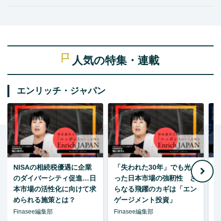
人気の特集・連載
エンリッチ・ジャパン
NISAの相続税優遇に企業
「失われた30年」でも光
のダイバーシティ促進…日
った日本市場の強靭性 さ
本市場の活性化に向けて求
らなる飛躍のカギは「エン
められる施策とは？
ゲージメント投資」
Finasee編集部
Finasee編集部
F