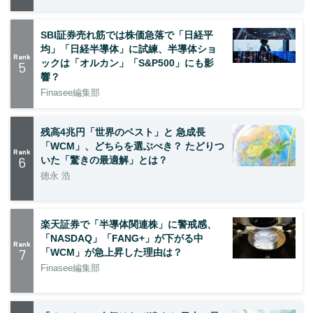
SBI証券売れ筋では株価急落で「日経平
均」「日経半導体」に試練、半導体ショ
Rank
ックは「オルカン」「S&P500」にも影
5
響？
Finasee編集部
残高4兆円「世界のベスト」と 急成長
「WCM」、どちらを選ぶべき？ たどりつ
Rank
6
いた「驚きの最適解」とは？
徳永 浩
楽天証券で「半導体関連株」に警戒感、
「NASDAQ」「FANG+」が下がる中
Rank
7
「WCM」が急上昇した理由は？
Finasee編集部