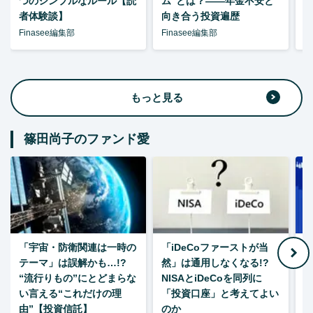
つのシンプルなルール【読
ム”とは？――年金不安と
者体験談】
向き合う投資遍歴
Finasee編集部
Finasee編集部
F
もっと見る
篠田尚子のファンド愛
「宇宙・防衛関連は一時の
「iDeCoファーストが当
【
テーマ」は誤解かも…!?
然」は通用しなくなる!?
“流行りもの”にとどまらな
NISAとiDeCoを同列に
い言える“これだけの理
「投資口座」と考えてよい
由”【投資信託】
のか