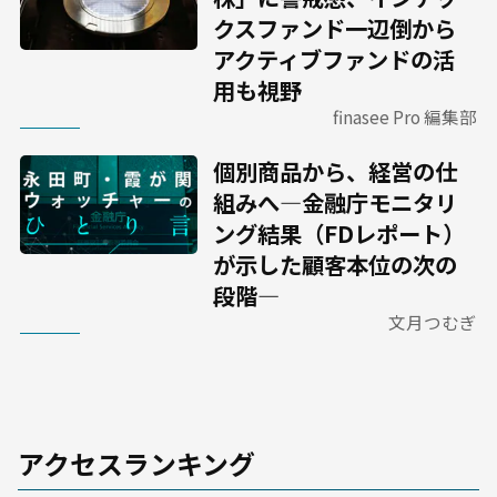
クスファンド一辺倒から
アクティブファンドの活
用も視野
finasee Pro 編集部
個別商品から、経営の仕
組みへ―金融庁モニタリ
ング結果（FDレポート）
が示した顧客本位の次の
段階―
文月つむぎ
アクセスランキング