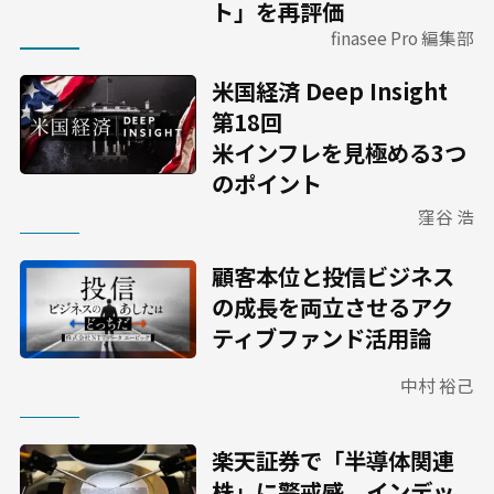
ト」を再評価
finasee Pro 編集部
米国経済 Deep Insight
第18回
米インフレを見極める3つ
のポイント
窪谷 浩
顧客本位と投信ビジネス
の成長を両立させるアク
ティブファンド活用論
中村 裕己
楽天証券で「半導体関連
株」に警戒感、インデッ