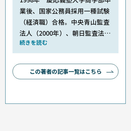
業後、国家公務員採用一種試験
（経済職）合格。中央青山監査
法人（2000年）、朝日監査法人
続きを読む
（現・あずさ監査法人）（2002
年）を経て、2006年にみずほ証
券入社。９年間、債券営業セク
この著者の記事一覧はこちら
ションにて金融機関を中心とす
るソリューション営業に従事
し、2015年に金融商品会計と金
融規制に特化したコンサルティ
ング・ファームの合同会社新宿