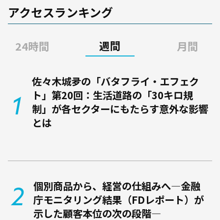
経済研究所を設立、現在に至
アクセスランキング
る。株式会社Stand by C顧問。
公認会計士開業登録（2004
週間
24時間
月間
年）。
佐々木城夛の「バタフライ・エフェク
ト」第20回：生活道路の「30キロ規
制」が各セクターにもたらす意外な影響
とは
個別商品から、経営の仕組みへ―金融
庁モニタリング結果（FDレポート）が
示した顧客本位の次の段階―