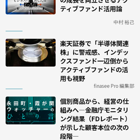
ティブファンド活用論
中村 裕己
楽天証券で「半導体関連
株」に警戒感、インデッ
クスファンド一辺倒から
アクティブファンドの活
用も視野
finasee Pro 編集部
個別商品から、経営の仕
組みへ―金融庁モニタリ
ング結果（FDレポート）
が示した顧客本位の次の
段階―