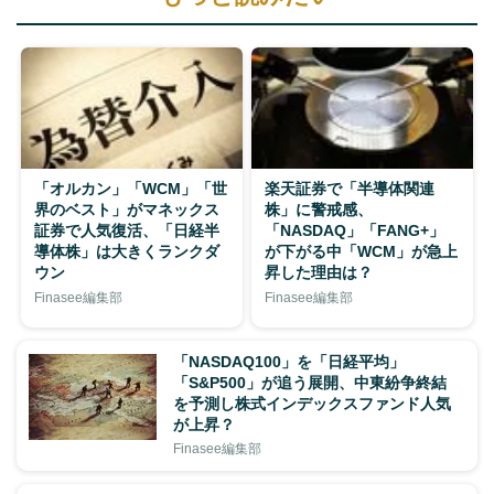
「オルカン」「WCM」「世
楽天証券で「半導体関連
界のベスト」がマネックス
株」に警戒感、
証券で人気復活、「日経半
「NASDAQ」「FANG+」
導体株」は大きくランクダ
が下がる中「WCM」が急上
ウン
昇した理由は？
Finasee編集部
Finasee編集部
「NASDAQ100」を「日経平均」
「S&P500」が追う展開、中東紛争終結
を予測し株式インデックスファンド人気
が上昇？
Finasee編集部