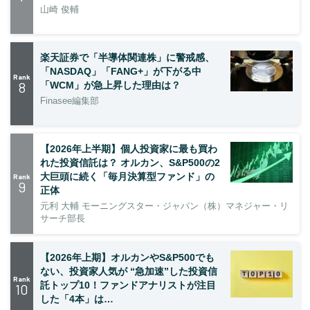
山崎 俊輔
楽天証券で「半導体関連株」に警戒感、
「NASDAQ」「FANG+」が下がる中
Rank
8
「WCM」が急上昇した理由は？
Finasee編集部
【2026年上半期】個人投資家に最も買わ
れた投資信託は？ オルカン、S&P500の2
大巨頭に続く「毎月決算型ファンド」の
Rank
9
正体
元利 大輔 モーニングスター・ジャパン（株）マネジャー・リ
サーチ部長
【2026年上期】オルカンやS&P500でも
ない、投資家人気が “急加速”した投資信
Rank
託トップ10！ファンドアナリストが注目
10
した「4本」は…