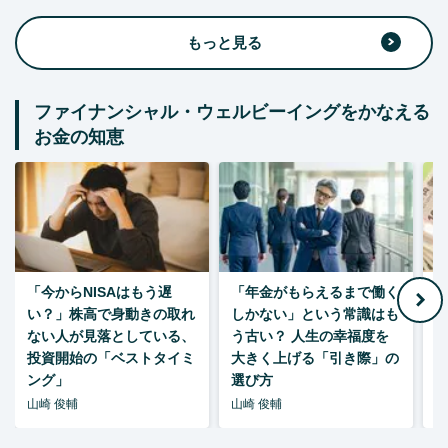
もっと見る
ファイナンシャル・ウェルビーイングをかなえる
お金の知恵
「今からNISAはもう遅
「年金がもらえるまで働く
老
い？」株高で身動きの取れ
しかない」という常識はも
ない人が見落としている、
う古い？ 人生の幸福度を
投資開始の「ベストタイミ
大きく上げる「引き際」の
ング」
選び方
山崎 俊輔
山崎 俊輔
山