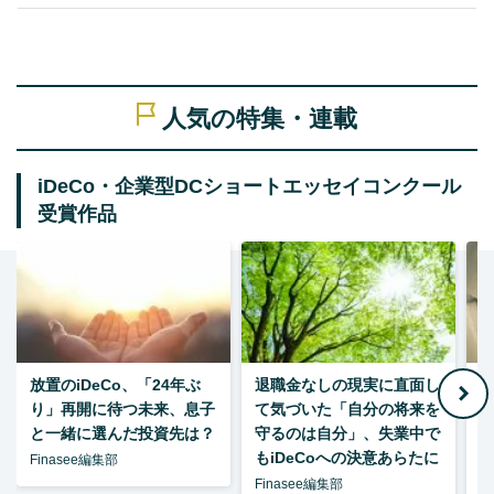
人気の特集・連載
iDeCo・企業型DCショートエッセイコンクール
受賞作品
放置のiDeCo、「24年ぶ
退職金なしの現実に直面し
り」再開に待つ未来、息子
て気づいた「自分の将来を
と一緒に選んだ投資先は？
守るのは自分」、失業中で
た
もiDeCoへの決意あらたに
Finasee編集部
Finasee編集部
F