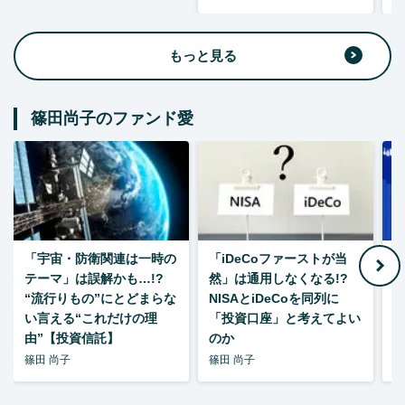
もっと見る
篠田尚子のファンド愛
「宇宙・防衛関連は一時の
「iDeCoファーストが当
【
テーマ」は誤解かも…!?
然」は通用しなくなる!?
“流行りもの”にとどまらな
NISAとiDeCoを同列に
い言える“これだけの理
「投資口座」と考えてよい
由”【投資信託】
のか
篠田 尚子
篠田 尚子
篠