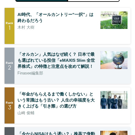
AI時代、「オールカントリー“一択”」は
終わるだろう
Rank
1
木村 大樹
「オルカン」人気はなぜ続く？ 日本で最
も選ばれている投信「eMAXIS Slim 全世
Rank
2
界株式」の特徴と注意点を改めて解説！
Finasee編集部
「年金がもらえるまで働くしかない」と
いう常識はもう古い？ 人生の幸福度を大
Rank
3
きく上げる「引き際」の選び方
山崎 俊輔
「今からNISAはもう遅い？」株高で身動