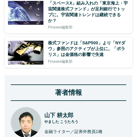
「スペースX」組み入れの「東京海上・宇
宙関連株式ファンド」が足利銀行でトッ
プに。宇宙関連トレンドは継続できる
か？
Finasee編集部
株式ファンドは「S&P500」より「NYダ
ウ」参照のアクティブが上位に。「ポラ
リス」は金価格の影響で失速
Finasee編集部
著者情報
山下 耕太郎
やました こうたろう
金融ライター／証券外務員1種