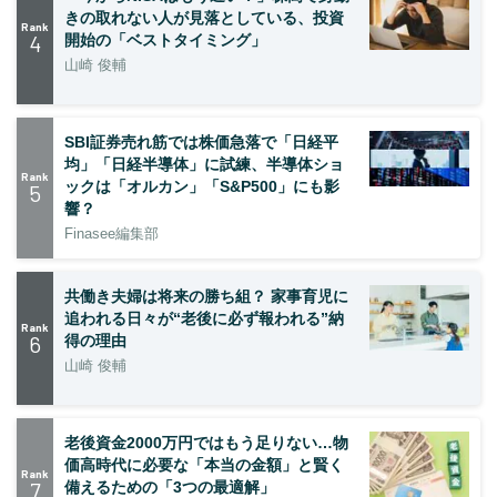
きの取れない人が見落としている、投資
Rank
4
開始の「ベストタイミング」
山崎 俊輔
SBI証券売れ筋では株価急落で「日経平
均」「日経半導体」に試練、半導体ショ
Rank
ックは「オルカン」「S&P500」にも影
5
響？
Finasee編集部
共働き夫婦は将来の勝ち組？ 家事育児に
追われる日々が“老後に必ず報われる”納
Rank
6
得の理由
山崎 俊輔
老後資金2000万円ではもう足りない…物
価高時代に必要な「本当の金額」と賢く
Rank
7
備えるための「3つの最適解」