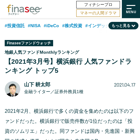
フィナシープロ
マネーの人間ドラマ
#投資信託
#NISA
#iDeCo
#株式投資
#インデックスファンド
もっと見る
#相談事例
#相続・贈与
#FP
#新NISA
#積立投資
#30代
Finaseeファンドウォッチ
#ランキング
#日本株
#公的年金
#40代
#トレンド
地銀人気ファンドMonthlyランキング
【2021年3月号】横浜銀行 人気ファンドラ
#フィナンシャル・ウェルビーイング
#企業型DC
#退職金
#50代
ンキング トップ5
#老後
#データ・調査
#金融用語解説
#話題の企業
#国内株式型
2021.04.17
山下 耕太郎
金融ライター／証券外務員1種
2021年2月、横浜銀行で多くの資金を集めたのは以下のフ
ァンドだった。横浜銀行で販売件数が1位だったのは「投
資のソムリエ」だった。同ファンドは国内・先進国・新興