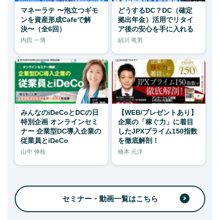
マネーラテ 〜泡立つギモ
どうするDC？DC（確定
ンを資産形成Cafeで解
拠出年金）活用でリタイ
決〜（全6回）
ア後の安心を手に入れる
内田 一博
絹川 竜男
みんなのiDeCoとDCの日
【WEB/プレゼントあり】
特別企画 オンラインセミ
企業の「稼ぐ力」に着目
ナー 企業型DC導入企業の
したJPXプライム150指数
従業員とiDeCo
を徹底解剖！
山中 伸枝
橋本 元洋
セミナー・動画一覧はこちら